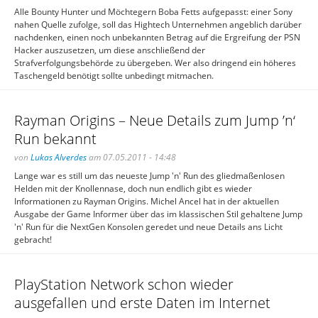
Alle Bounty Hunter und Möchtegern Boba Fetts aufgepasst: einer Sony
nahen Quelle zufolge, soll das Hightech Unternehmen angeblich darüber
nachdenken, einen noch unbekannten Betrag auf die Ergreifung der PSN
Hacker auszusetzen, um diese anschließend der
Strafverfolgungsbehörde zu übergeben. Wer also dringend ein höheres
Taschengeld benötigt sollte unbedingt mitmachen.
Rayman Origins – Neue Details zum Jump ’n‘
Run bekannt
von
Lukas Alverdes
am 07.05.2011 - 14:48
Lange war es still um das neueste Jump 'n' Run des gliedmaßenlosen
Helden mit der Knollennase, doch nun endlich gibt es wieder
Informationen zu Rayman Origins. Michel Ancel hat in der aktuellen
Ausgabe der Game Informer über das im klassischen Stil gehaltene Jump
'n' Run für die NextGen Konsolen geredet und neue Details ans Licht
gebracht!
PlayStation Network schon wieder
ausgefallen und erste Daten im Internet