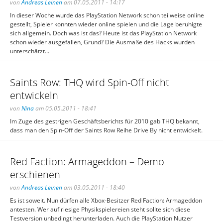
von
Andreas Leinen
am 07.05.2011 - 14:17
In dieser Woche wurde das PlayStation Network schon teilweise online
gestellt, Spieler konnten wieder online spielen und die Lage beruhigte
sich allgemein. Doch was ist das? Heute ist das PlayStation Network
schon wieder ausgefallen, Grund? Die Ausmaße des Hacks wurden
unterschätzt...
Saints Row: THQ wird Spin-Off nicht
entwickeln
von
Nina
am 05.05.2011 - 18:41
Im Zuge des gestrigen Geschäftsberichts für 2010 gab THQ bekannt,
dass man den Spin-Off der Saints Row Reihe Drive By nicht entwickelt.
Red Faction: Armageddon – Demo
erschienen
von
Andreas Leinen
am 03.05.2011 - 18:40
Es ist soweit. Nun dürfen alle Xbox-Besitzer Red Faction: Armageddon
antesten. Wer auf riesige Physikspielereien steht sollte sich diese
Testversion unbedingt herunterladen. Auch die PlayStation Nutzer