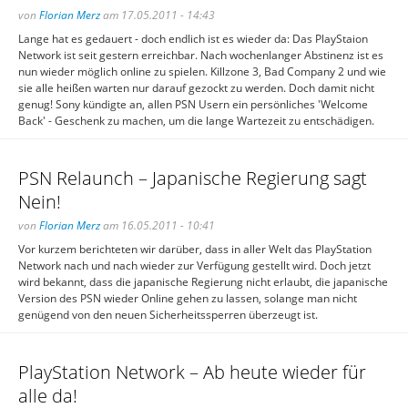
von
Florian Merz
am 17.05.2011 - 14:43
Lange hat es gedauert - doch endlich ist es wieder da: Das PlayStaion
Network ist seit gestern erreichbar. Nach wochenlanger Abstinenz ist es
nun wieder möglich online zu spielen. Killzone 3, Bad Company 2 und wie
sie alle heißen warten nur darauf gezockt zu werden. Doch damit nicht
genug! Sony kündigte an, allen PSN Usern ein persönliches 'Welcome
Back' - Geschenk zu machen, um die lange Wartezeit zu entschädigen.
PSN Relaunch – Japanische Regierung sagt
Nein!
von
Florian Merz
am 16.05.2011 - 10:41
Vor kurzem berichteten wir darüber, dass in aller Welt das PlayStation
Network nach und nach wieder zur Verfügung gestellt wird. Doch jetzt
wird bekannt, dass die japanische Regierung nicht erlaubt, die japanische
Version des PSN wieder Online gehen zu lassen, solange man nicht
genügend von den neuen Sicherheitssperren überzeugt ist.
PlayStation Network – Ab heute wieder für
alle da!