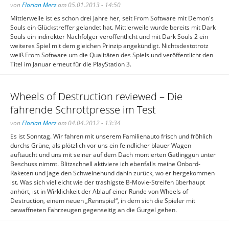
von
Florian Merz
am 05.01.2013 - 14:50
Mittlerweile ist es schon drei Jahre her, seit From Software mit Demon's
Souls ein Glückstreffer gelandet hat. Mittlerweile wurde bereits mit Dark
Souls ein indirekter Nachfolger veröffentlicht und mit Dark Souls 2 ein
weiteres Spiel mit dem gleichen Prinzip angekündigt. Nichtsdestotrotz
weiß From Software um die Qualitäten des Spiels und veröffentlicht den
Titel im Januar erneut für die PlayStation 3.
Wheels of Destruction reviewed – Die
fahrende Schrottpresse im Test
von
Florian Merz
am 04.04.2012 - 13:34
Es ist Sonntag. Wir fahren mit unserem Familienauto frisch und fröhlich
durchs Grüne, als plötzlich vor uns ein feindlicher blauer Wagen
auftaucht und uns mit seiner auf dem Dach montierten Gatlinggun unter
Beschuss nimmt. Blitzschnell aktiviere ich ebenfalls meine Onbord-
Raketen und jage den Schweinehund dahin zurück, wo er hergekommen
ist. Was sich vielleicht wie der trashigste B-Movie-Streifen überhaupt
anhört, ist in Wirklichkeit der Ablauf einer Runde von Wheels of
Destruction, einem neuen „Rennspiel“, in dem sich die Spieler mit
bewaffneten Fahrzeugen gegenseitig an die Gurgel gehen.