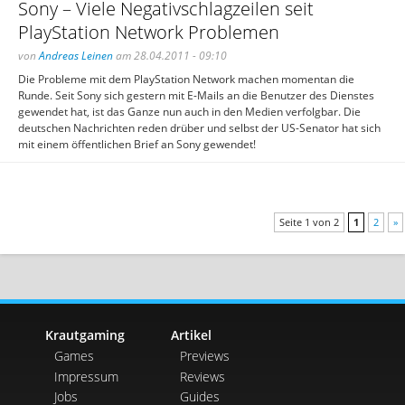
Sony – Viele Negativschlagzeilen seit
PlayStation Network Problemen
von
Andreas Leinen
am 28.04.2011 - 09:10
Die Probleme mit dem PlayStation Network machen momentan die
Runde. Seit Sony sich gestern mit E-Mails an die Benutzer des Dienstes
gewendet hat, ist das Ganze nun auch in den Medien verfolgbar. Die
deutschen Nachrichten reden drüber und selbst der US-Senator hat sich
mit einem öffentlichen Brief an Sony gewendet!
Seite 1 von 2
1
2
»
Krautgaming
Artikel
Games
Previews
Impressum
Reviews
Jobs
Guides