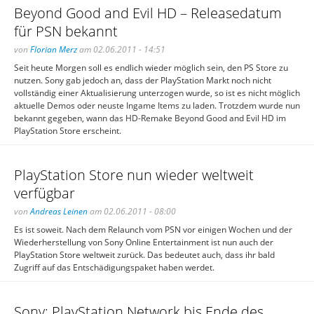
Beyond Good and Evil HD – Releasedatum
für PSN bekannt
von
Florian Merz
am 02.06.2011 - 14:51
Seit heute Morgen soll es endlich wieder möglich sein, den PS Store zu
nutzen. Sony gab jedoch an, dass der PlayStation Markt noch nicht
vollständig einer Aktualisierung unterzogen wurde, so ist es nicht möglich
aktuelle Demos oder neuste Ingame Items zu laden. Trotzdem wurde nun
bekannt gegeben, wann das HD-Remake Beyond Good and Evil HD im
PlayStation Store erscheint.
PlayStation Store nun wieder weltweit
verfügbar
von
Andreas Leinen
am 02.06.2011 - 08:00
Es ist soweit. Nach dem Relaunch vom PSN vor einigen Wochen und der
Wiederherstellung von Sony Online Entertainment ist nun auch der
PlayStation Store weltweit zurück. Das bedeutet auch, dass ihr bald
Zugriff auf das Entschädigungspaket haben werdet.
Sony: PlayStation Network bis Ende des