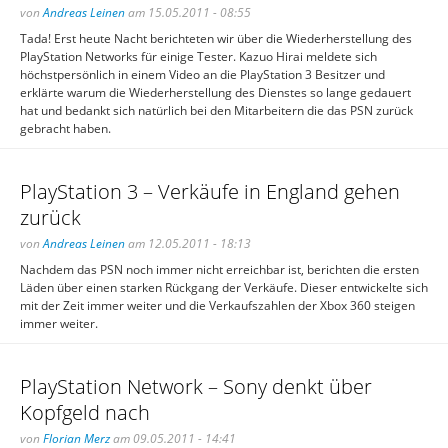
von
Andreas Leinen
am 15.05.2011 - 08:55
Tada! Erst heute Nacht berichteten wir über die Wiederherstellung des
PlayStation Networks für einige Tester. Kazuo Hirai meldete sich
höchstpersönlich in einem Video an die PlayStation 3 Besitzer und
erklärte warum die Wiederherstellung des Dienstes so lange gedauert
hat und bedankt sich natürlich bei den Mitarbeitern die das PSN zurück
gebracht haben.
PlayStation 3 – Verkäufe in England gehen
zurück
von
Andreas Leinen
am 12.05.2011 - 18:13
Nachdem das PSN noch immer nicht erreichbar ist, berichten die ersten
Läden über einen starken Rückgang der Verkäufe. Dieser entwickelte sich
mit der Zeit immer weiter und die Verkaufszahlen der Xbox 360 steigen
immer weiter.
PlayStation Network – Sony denkt über
Kopfgeld nach
von
Florian Merz
am 09.05.2011 - 14:41