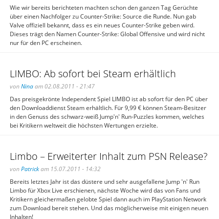
Wie wir bereits berichteten machten schon den ganzen Tag Gerüchte
über einen Nachfolger zu Counter-Strike: Source die Runde. Nun gab
Valve offiziell bekannt, dass es ein neues Counter-Strike geben wird.
Dieses trägt den Namen Counter-Strike: Global Offensive und wird nicht
nur für den PC erscheinen.
LIMBO: Ab sofort bei Steam erhältlich
von
Nina
am 02.08.2011 - 21:47
Das preisgekrönte Independent Spiel LIMBO ist ab sofort für den PC über
den Downloaddienst Steam erhältlich. Für 9,99 € können Steam-Besitzer
in den Genuss des schwarz-weiß Jump'n' Run-Puzzles kommen, welches
bei Kritikern weltweit die höchsten Wertungen erzielte.
Limbo – Erweiterter Inhalt zum PSN Release?
von
Patrick
am 15.07.2011 - 14:32
Bereits letztes Jahr ist das düstere und sehr ausgefallene Jump 'n' Run
Limbo für Xbox Live erschienen, nächste Woche wird das von Fans und
Kritikern gleichermaßen gelobte Spiel dann auch im PlayStation Network
zum Download bereit stehen. Und das möglicherweise mit einigen neuen
Inhalten!