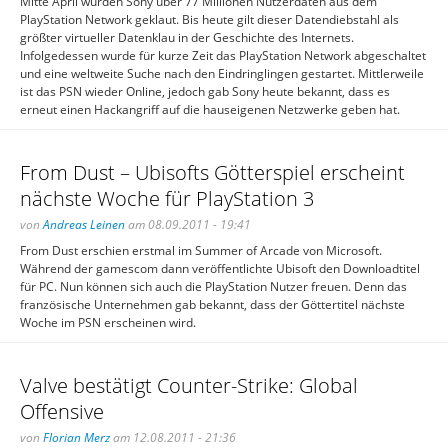
Mitte April wurden Sony über 77 Millionen Nutzerdaten aus dem
PlayStation Network geklaut. Bis heute gilt dieser Datendiebstahl als
größter virtueller Datenklau in der Geschichte des Internets.
Infolgedessen wurde für kurze Zeit das PlayStation Network abgeschaltet
und eine weltweite Suche nach den Eindringlingen gestartet. Mittlerweile
ist das PSN wieder Online, jedoch gab Sony heute bekannt, dass es
erneut einen Hackangriff auf die hauseigenen Netzwerke geben hat.
From Dust – Ubisofts Götterspiel erscheint
nächste Woche für PlayStation 3
von
Andreas Leinen
am 08.09.2011 - 19:41
From Dust erschien erstmal im Summer of Arcade von Microsoft.
Während der gamescom dann veröffentlichte Ubisoft den Downloadtitel
für PC. Nun können sich auch die PlayStation Nutzer freuen. Denn das
französische Unternehmen gab bekannt, dass der Göttertitel nächste
Woche im PSN erscheinen wird.
Valve bestätigt Counter-Strike: Global
Offensive
von
Florian Merz
am 12.08.2011 - 21:36