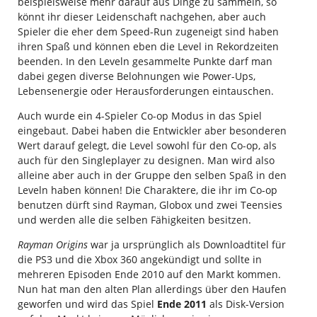
beispielsweise mehr darauf aus Dinge zu sammeln, so
könnt ihr dieser Leidenschaft nachgehen, aber auch
Spieler die eher dem Speed-Run zugeneigt sind haben
ihren Spaß und können eben die Level in Rekordzeiten
beenden. In den Leveln gesammelte Punkte darf man
dabei gegen diverse Belohnungen wie Power-Ups,
Lebensenergie oder Herausforderungen eintauschen.
Auch wurde ein 4-Spieler Co-op Modus in das Spiel
eingebaut. Dabei haben die Entwickler aber besonderen
Wert darauf gelegt, die Level sowohl für den Co-op, als
auch für den Singleplayer zu designen. Man wird also
alleine aber auch in der Gruppe den selben Spaß in den
Leveln haben können! Die Charaktere, die ihr im Co-op
benutzen dürft sind Rayman, Globox und zwei Teensies
und werden alle die selben Fähigkeiten besitzen.
Rayman Origins
war ja ursprünglich als Downloadtitel für
die PS3 und die Xbox 360 angekündigt und sollte in
mehreren Episoden Ende 2010 auf den Markt kommen.
Nun hat man den alten Plan allerdings über den Haufen
geworfen und wird das Spiel
Ende 2011
als Disk-Version