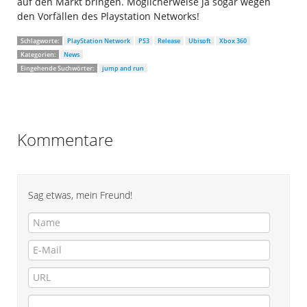
auf den Markt bringen. Möglicherweise ja sogar wegen
den Vorfällen des Playstation Networks!
Schlagworte:
PlayStation Network
PS3
Release
Ubisoft
Xbox 360
Kategorien:
News
Eingehende Suchwörter:
jump and run
Kommentare
Sag etwas, mein Freund!