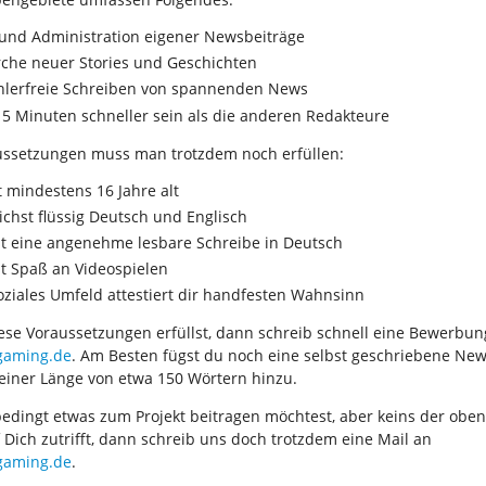
 und Administration eigener Newsbeiträge
che neuer Stories und Geschichten
hlerfreie Schreiben von spannenden News
5 Minuten schneller sein als die anderen Redakteure
ussetzungen muss man trotzdem noch erfüllen:
t mindestens 16 Jahre alt
ichst flüssig Deutsch und Englisch
t eine angenehme lesbare Schreibe in Deutsch
t Spaß an Videospielen
oziales Umfeld attestiert dir handfesten Wahnsinn
se Voraussetzungen erfüllst, dann schreib schnell eine Bewerbun
gaming.de
. Am Besten fügst du noch eine selbst geschriebene New
einer Länge von etwa 150 Wörtern hinzu.
bedingt etwas zum Projekt beitragen möchtest, aber keins der obe
 Dich zutrifft, dann schreib uns doch trotzdem eine Mail an
gaming.de
.