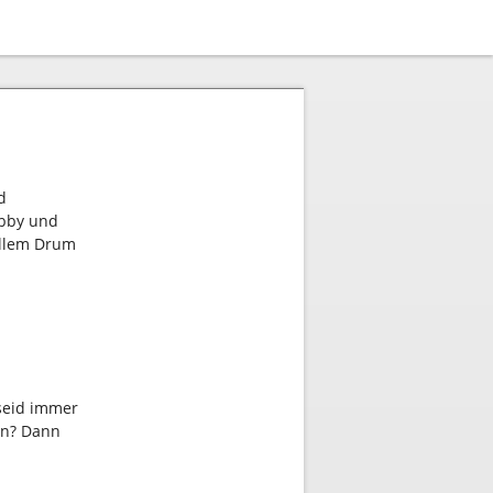
d
obby und
allem Drum
 seid immer
en? Dann