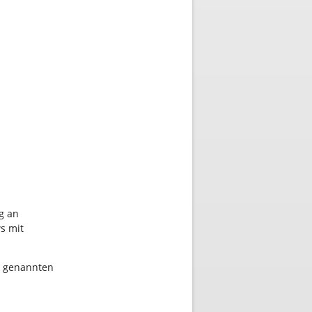
g an
s mit
n genannten