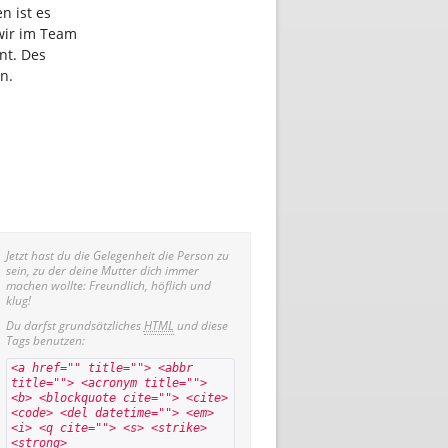
n ist es
 wir im Team
nt. Des
n.
Jetzt hast du die Gelegenheit die Person zu
sein, zu der deine Mutter dich immer
machen wollte: Freundlich, höflich und
klug!
Du darfst grundsätzliches
HTML
und diese
Tags benutzen:
<a href="" title=""> <abbr
title=""> <acronym title="">
<b> <blockquote cite=""> <cite>
<code> <del datetime=""> <em>
<i> <q cite=""> <s> <strike>
<strong>