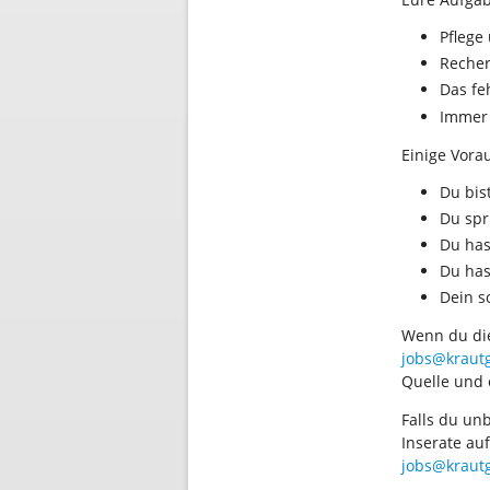
Pflege
Recher
Das fe
Immer 
Einige Vora
Du bis
Du spr
Du has
Du has
Dein s
Wenn du die
jobs@kraut
Quelle und 
Falls du un
Inserate auf
jobs@kraut