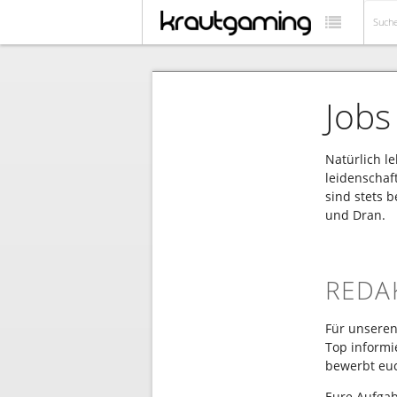
Jobs
Natürlich l
leidenschaf
sind stets 
und Dran.
REDA
Für unseren
Top informi
bewerbt eu
Eure Aufga