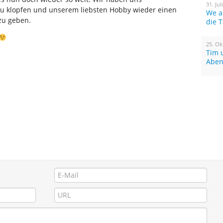
31. Jul
 zu klopfen und unserem liebsten Hobby wieder einen
We a
zu geben.
die 
25. Ok
Tim 
Aben