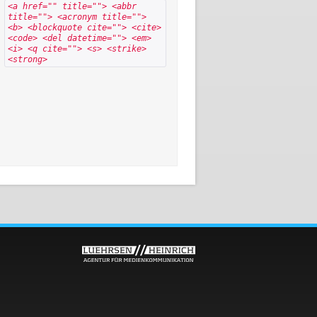
<a href="" title=""> <abbr
title=""> <acronym title="">
<b> <blockquote cite=""> <cite>
<code> <del datetime=""> <em>
<i> <q cite=""> <s> <strike>
<strong>