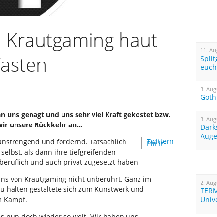
– Krautgaming haut
11. Au
Tasten
Spli
euch
3. Aug
Goth
an uns genagt und uns sehr viel Kraft gekostet bzw.
3. Aug
 wir unsere Rückkehr an…
Dark
Auge
Twittern
r anstrengend und fordernd. Tatsächlich
Pin It
elbst, als dann ihre tiefgreifenden
eruflich und auch privat zugesetzt haben.
ns von Krautgaming nicht unberührt. Ganz im
2. Aug
 zu halten gestaltete sich zum Kunstwerk und
TERM
um Kampf.
Univ
s nun doch wieder so weit. Wir haben uns