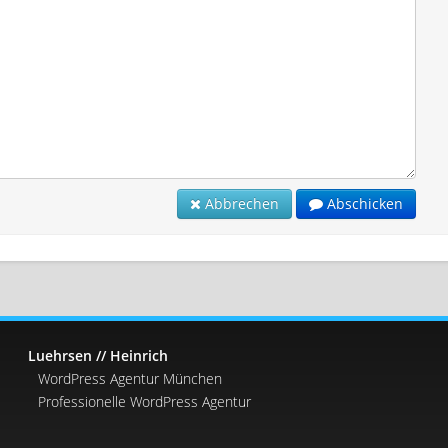
Abbrechen
Abschicken
Luehrsen // Heinrich
WordPress Agentur München
Professionelle WordPress Agentur