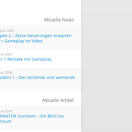
Aktuelle News
gust 2024
tgate 2 – Diese Neuerungen erwarten
 + Gameplay im Video
ust 2024
ic 1 Remake mit Gameplay
ust 2024
siders ? – Das lachende und weinende
Aktuelle Artikel
ust 2024
INATOR Survivors – Ein Blick ins
ersum