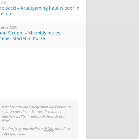
i 2024
re back! – Krautgaming haut wieder in
Tasten
tober 2023
und Struppi – Microids neues
teuer startet in Kürze
Jetzt hast du die Gelegenheit die Person zu
sein, zu der deine Mutter dich immer
machen wollte: Freundlich, höflich und
klug!
Du darfst grundsätzliches
HTML
und diese
Tags benutzen: