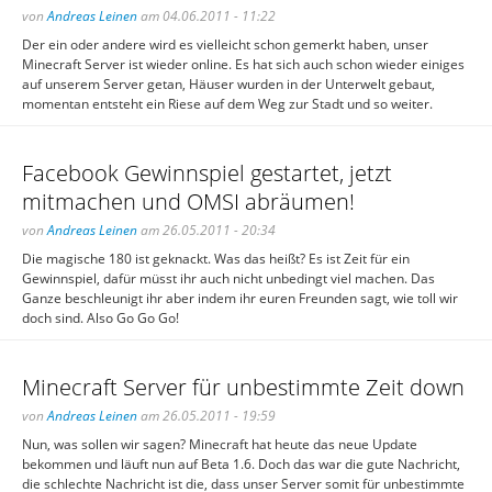
von
Andreas Leinen
am 04.06.2011 - 11:22
Der ein oder andere wird es vielleicht schon gemerkt haben, unser
Minecraft Server ist wieder online. Es hat sich auch schon wieder einiges
auf unserem Server getan, Häuser wurden in der Unterwelt gebaut,
momentan entsteht ein Riese auf dem Weg zur Stadt und so weiter.
Facebook Gewinnspiel gestartet, jetzt
mitmachen und OMSI abräumen!
von
Andreas Leinen
am 26.05.2011 - 20:34
Die magische 180 ist geknackt. Was das heißt? Es ist Zeit für ein
Gewinnspiel, dafür müsst ihr auch nicht unbedingt viel machen. Das
Ganze beschleunigt ihr aber indem ihr euren Freunden sagt, wie toll wir
doch sind. Also Go Go Go!
Minecraft Server für unbestimmte Zeit down
von
Andreas Leinen
am 26.05.2011 - 19:59
Nun, was sollen wir sagen? Minecraft hat heute das neue Update
bekommen und läuft nun auf Beta 1.6. Doch das war die gute Nachricht,
die schlechte Nachricht ist die, dass unser Server somit für unbestimmte