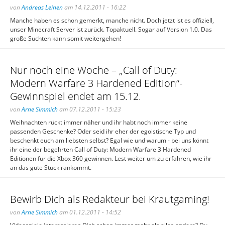
von
Andreas Leinen
am 14.12.2011 - 16:22
Manche haben es schon gemerkt, manche nicht. Doch jetzt ist es offiziell,
unser Minecraft Server ist zurück. Topaktuell. Sogar auf Version 1.0. Das
große Suchten kann somit weitergehen!
Nur noch eine Woche – „Call of Duty:
Modern Warfare 3 Hardened Edition“-
Gewinnspiel endet am 15.12.
von
Arne Simmich
am 07.12.2011 - 15:23
Weihnachten rückt immer näher und ihr habt noch immer keine
passenden Geschenke? Oder seid ihr eher der egoistische Typ und
beschenkt euch am liebsten selbst? Egal wie und warum - bei uns könnt
ihr eine der begehrten Call of Duty: Modern Warfare 3 Hardened
Editionen für die Xbox 360 gewinnen. Lest weiter um zu erfahren, wie ihr
an das gute Stück rankommt.
Bewirb Dich als Redakteur bei Krautgaming!
von
Arne Simmich
am 01.12.2011 - 14:52