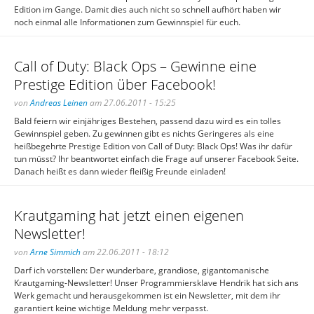
Edition im Gange. Damit dies auch nicht so schnell aufhört haben wir
noch einmal alle Informationen zum Gewinnspiel für euch.
Call of Duty: Black Ops – Gewinne eine
Prestige Edition über Facebook!
von
Andreas Leinen
am 27.06.2011 - 15:25
Bald feiern wir einjähriges Bestehen, passend dazu wird es ein tolles
Gewinnspiel geben. Zu gewinnen gibt es nichts Geringeres als eine
heißbegehrte Prestige Edition von Call of Duty: Black Ops! Was ihr dafür
tun müsst? Ihr beantwortet einfach die Frage auf unserer Facebook Seite.
Danach heißt es dann wieder fleißig Freunde einladen!
Krautgaming hat jetzt einen eigenen
Newsletter!
von
Arne Simmich
am 22.06.2011 - 18:12
Darf ich vorstellen: Der wunderbare, grandiose, gigantomanische
Krautgaming-Newsletter! Unser Programmiersklave Hendrik hat sich ans
Werk gemacht und herausgekommen ist ein Newsletter, mit dem ihr
garantiert keine wichtige Meldung mehr verpasst.