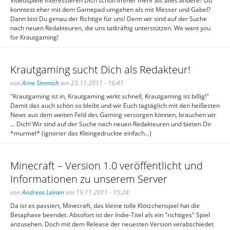
Videospiele interessieren Dich schon immer mehr als alles andere? Du
konntest eher mit dem Gamepad umgehen als mit Messer und Gabel?
Dann bist Du genau der Richtige für uns! Denn wir sind auf der Suche
nach neuen Redakteuren, die uns tatkräftig unterstützen. We want you
for Krautgaming!
Krautgaming sucht Dich als Redakteur!
von
Arne Simmich
am 23.11.2011 - 16:41
"Krautgaming ist in, Krautgaming wirkt schnell, Krautgaming ist billig!"
Damit das auch schön so bleibt und wir Euch tagtäglich mit den heißesten
News aus dem weiten Feld des Gaming versorgen können, brauchen wir
... Dich! Wir sind auf der Suche nach neuen Redakteuren und bieten Dir
*murmel* (ignorier das Kleingedruckte einfach...)
Minecraft – Version 1.0 veröffentlicht und
Informationen zu unserem Server
von
Andreas Leinen
am 19.11.2011 - 15:24
Da ist es passiert, Minecraft, das kleine tolle Klötzchenspiel hat die
Betaphase beendet. Absofort ist der Indie-Titel als ein "richtiges" Spiel
anzusehen. Doch mit dem Release der neuesten Version verabschiedet