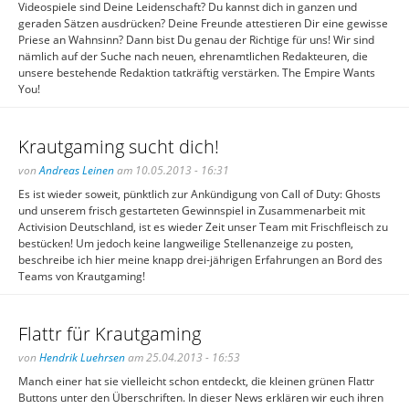
Videospiele sind Deine Leidenschaft? Du kannst dich in ganzen und
geraden Sätzen ausdrücken? Deine Freunde attestieren Dir eine gewisse
Priese an Wahnsinn? Dann bist Du genau der Richtige für uns! Wir sind
nämlich auf der Suche nach neuen, ehrenamtlichen Redakteuren, die
unsere bestehende Redaktion tatkräftig verstärken. The Empire Wants
You!
Krautgaming sucht dich!
von
Andreas Leinen
am 10.05.2013 - 16:31
Es ist wieder soweit, pünktlich zur Ankündigung von Call of Duty: Ghosts
und unserem frisch gestarteten Gewinnspiel in Zusammenarbeit mit
Activision Deutschland, ist es wieder Zeit unser Team mit Frischfleisch zu
bestücken! Um jedoch keine langweilige Stellenanzeige zu posten,
beschreibe ich hier meine knapp drei-jährigen Erfahrungen an Bord des
Teams von Krautgaming!
Flattr für Krautgaming
von
Hendrik Luehrsen
am 25.04.2013 - 16:53
Manch einer hat sie vielleicht schon entdeckt, die kleinen grünen Flattr
Buttons unter den Überschriften. In dieser News erklären wir euch ihren