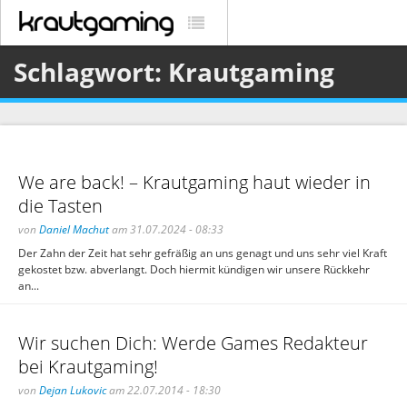
Schlagwort: Krautgaming
We are back! – Krautgaming haut wieder in
die Tasten
von
Daniel Machut
am 31.07.2024 - 08:33
Der Zahn der Zeit hat sehr gefräßig an uns genagt und uns sehr viel Kraft
gekostet bzw. abverlangt. Doch hiermit kündigen wir unsere Rückkehr
an...
Wir suchen Dich: Werde Games Redakteur
bei Krautgaming!
von
Dejan Lukovic
am 22.07.2014 - 18:30