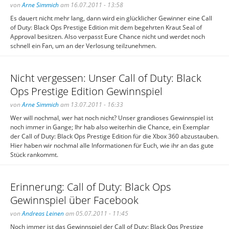
von
Arne Simmich
am 16.07.2011 - 13:58
Es dauert nicht mehr lang, dann wird ein glücklicher Gewinner eine Call
of Duty: Black Ops Prestige Edition mit dem begehrten Kraut Seal of
Approval besitzen. Also verpasst Eure Chance nicht und werdet noch
schnell ein Fan, um an der Verlosung teilzunehmen.
Nicht vergessen: Unser Call of Duty: Black
Ops Prestige Edition Gewinnspiel
von
Arne Simmich
am 13.07.2011 - 16:33
Wer will nochmal, wer hat noch nicht? Unser grandioses Gewinnspiel ist
noch immer in Gange; Ihr hab also weiterhin die Chance, ein Exemplar
der Call of Duty: Black Ops Prestige Edition für die Xbox 360 abzustauben.
Hier haben wir nochmal alle Informationen für Euch, wie ihr an das gute
Stück rankommt.
Erinnerung: Call of Duty: Black Ops
Gewinnspiel über Facebook
von
Andreas Leinen
am 05.07.2011 - 11:45
Noch immer ist das Gewinnspiel der Call of Duty: Black Ops Prestige