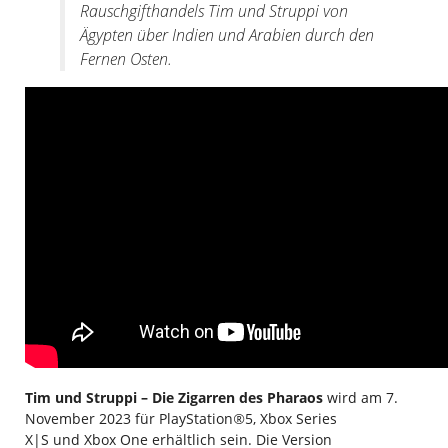
Rauschgifthandels Tim und Struppi von
Ägypten über Indien und Arabien durch den
Fernen Osten.
Tim und Struppi – Die Zigarren des Pharaos
wird am 7.
November 2023 für PlayStation
®
5, Xbox Series
X|S und Xbox One erhältlich sein. Die Version