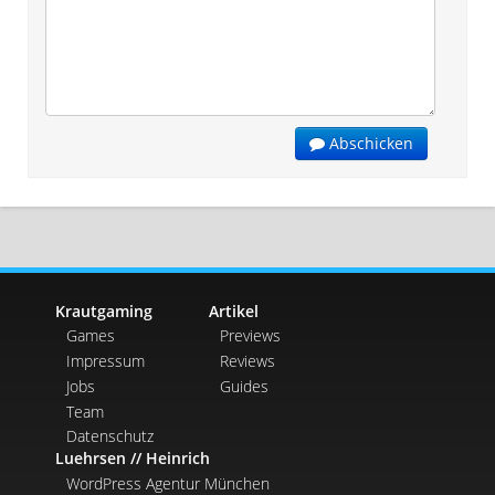
Abschicken
Krautgaming
Artikel
Games
Previews
Impressum
Reviews
Jobs
Guides
Team
Datenschutz
Luehrsen // Heinrich
WordPress Agentur München