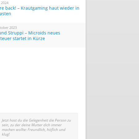
i 2024
re back! – Krautgaming haut wieder in
Tasten
tober 2023
und Struppi – Microids neues
teuer startet in Kürze
Jetzt hast du die Gelegenheit die Person zu
sein, zu der deine Mutter dich immer
machen wollte: Freundlich, höflich und
klug!