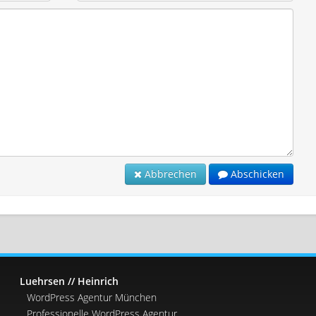
Abbrechen
Abschicken
Luehrsen // Heinrich
WordPress Agentur München
Professionelle WordPress Agentur