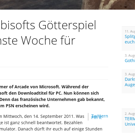
isofts Götterspiel
11. Au
hste Woche für
Spli
euch
3. Aug
Goth
3. Aug
Dark
Auge
mer of Arcade von Microsoft. Während der
oft den Downloadtitel für PC. Nun können sich
. Denn das französische Unternehmen gab bekannt,
 im PSN erscheinen wird.
2. Aug
Twittern
am Mittwoch, den 14. September 2011. Was
Pin It
TERM
ge ist ganz schnell beantwortet. Bezahlen
Univ
imulator. Danach dürft ihr euch auf einige Stunden