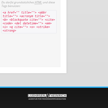
Du darfst grundsätzliches
HTML
und diese
Tags benutzen:
<a href="" title=""> <abbr
title=""> <acronym title="">
<b> <blockquote cite=""> <cite>
<code> <del datetime=""> <em>
<i> <q cite=""> <s> <strike>
<strong>