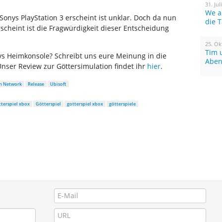
31. Jul
We a
Sonys PlayStation 3 erscheint ist unklar. Doch da nun
die 
erscheint ist die Fragwürdigkeit dieser Entscheidung
25. Ok
Tim 
nys Heimkonsole? Schreibt uns eure Meinung in die
Aben
nser Review zur Göttersimulation findet ihr
hier
.
on Network
Release
Ubisoft
tterspiel xbox
Götterspiel
gotterspiel xbox
götterspiele