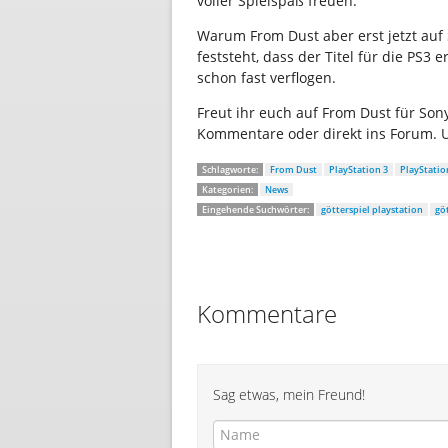
voller Spielspaß freuen.
Warum From Dust aber erst jetzt auf 
feststeht, dass der Titel für die PS3 
schon fast verflogen.
Freut ihr euch auf From Dust für So
Kommentare oder direkt ins Forum. U
Schlagworte:
From Dust
PlayStation 3
PlayStati
Kategorien:
News
Eingehende Suchwörter:
götterspiel playstation
gö
Kommentare
Sag etwas, mein Freund!