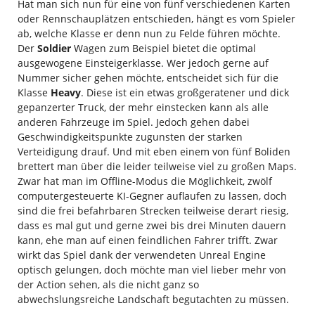
Hat man sich nun für eine von fünf verschiedenen Karten
oder Rennschauplätzen entschieden, hängt es vom Spieler
ab, welche Klasse er denn nun zu Felde führen möchte.
Der
Soldier
Wagen zum Beispiel bietet die optimal
ausgewogene Einsteigerklasse. Wer jedoch gerne auf
Nummer sicher gehen möchte, entscheidet sich für die
Klasse
Heavy
. Diese ist ein etwas großgeratener und dick
gepanzerter Truck, der mehr einstecken kann als alle
anderen Fahrzeuge im Spiel. Jedoch gehen dabei
Geschwindigkeitspunkte zugunsten der starken
Verteidigung drauf. Und mit eben einem von fünf Boliden
brettert man über die leider teilweise viel zu großen Maps.
Zwar hat man im Offline-Modus die Möglichkeit, zwölf
computergesteuerte KI-Gegner auflaufen zu lassen, doch
sind die frei befahrbaren Strecken teilweise derart riesig,
dass es mal gut und gerne zwei bis drei Minuten dauern
kann, ehe man auf einen feindlichen Fahrer trifft. Zwar
wirkt das Spiel dank der verwendeten Unreal Engine
optisch gelungen, doch möchte man viel lieber mehr von
der Action sehen, als die nicht ganz so
abwechslungsreiche Landschaft begutachten zu müssen.