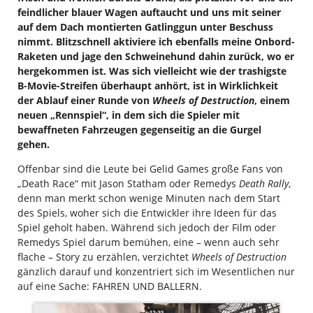
feindlicher blauer Wagen auftaucht und uns mit seiner
auf dem Dach montierten Gatlinggun unter Beschuss
nimmt. Blitzschnell aktiviere ich ebenfalls meine Onbord-
Raketen und jage den Schweinehund dahin zurück, wo er
hergekommen ist. Was sich vielleicht wie der trashigste
B-Movie-Streifen überhaupt anhört, ist in Wirklichkeit
der Ablauf einer Runde von
Wheels of Destruction
, einem
neuen „Rennspiel“, in dem sich die Spieler mit
bewaffneten Fahrzeugen gegenseitig an die Gurgel
gehen.
Offenbar sind die Leute bei Gelid Games große Fans von
„Death Race“ mit Jason Statham oder Remedys
Death Rally
,
denn man merkt schon wenige Minuten nach dem Start
des Spiels, woher sich die Entwickler ihre Ideen für das
Spiel geholt haben. Während sich jedoch der Film oder
Remedys Spiel darum bemühen, eine – wenn auch sehr
flache – Story zu erzählen, verzichtet
Wheels of Destruction
gänzlich darauf und konzentriert sich im Wesentlichen nur
auf eine Sache: FAHREN UND BALLERN.