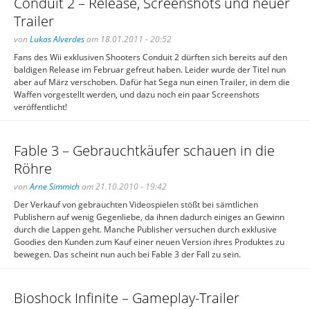
Conduit 2 – Release, Screenshots und neuer
Trailer
von
Lukas Alverdes
am 18.01.2011 - 20:52
Fans des Wii exklusiven Shooters Conduit 2 dürften sich bereits auf den
baldigen Release im Februar gefreut haben. Leider wurde der Titel nun
aber auf März verschoben. Dafür hat Sega nun einen Trailer, in dem die
Waffen vorgestellt werden, und dazu noch ein paar Screenshots
veröffentlicht!
Fable 3 – Gebrauchtkäufer schauen in die
Röhre
von
Arne Simmich
am 21.10.2010 - 19:42
Der Verkauf von gebrauchten Videospielen stößt bei sämtlichen
Publishern auf wenig Gegenliebe, da ihnen dadurch einiges an Gewinn
durch die Lappen geht. Manche Publisher versuchen durch exklusive
Goodies den Kunden zum Kauf einer neuen Version ihres Produktes zu
bewegen. Das scheint nun auch bei Fable 3 der Fall zu sein.
Bioshock Infinite – Gameplay-Trailer