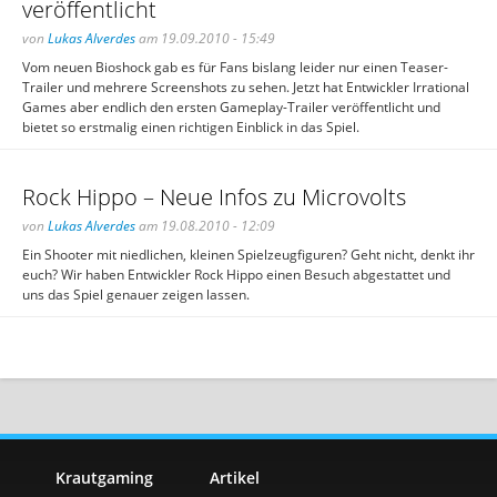
veröffentlicht
von
Lukas Alverdes
am 19.09.2010 - 15:49
Vom neuen Bioshock gab es für Fans bislang leider nur einen Teaser-
Trailer und mehrere Screenshots zu sehen. Jetzt hat Entwickler Irrational
Games aber endlich den ersten Gameplay-Trailer veröffentlicht und
bietet so erstmalig einen richtigen Einblick in das Spiel.
Rock Hippo – Neue Infos zu Microvolts
von
Lukas Alverdes
am 19.08.2010 - 12:09
Ein Shooter mit niedlichen, kleinen Spielzeugfiguren? Geht nicht, denkt ihr
euch? Wir haben Entwickler Rock Hippo einen Besuch abgestattet und
uns das Spiel genauer zeigen lassen.
Krautgaming
Artikel