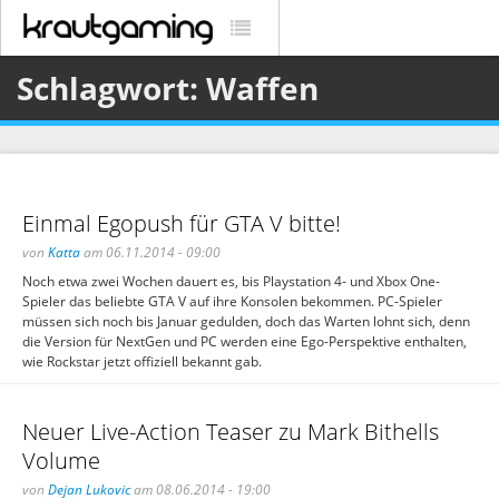
Schlagwort: Waffen
Einmal Egopush für GTA V bitte!
von
Katta
am 06.11.2014 - 09:00
Noch etwa zwei Wochen dauert es, bis Playstation 4- und Xbox One-
Spieler das beliebte GTA V auf ihre Konsolen bekommen. PC-Spieler
müssen sich noch bis Januar gedulden, doch das Warten lohnt sich, denn
die Version für NextGen und PC werden eine Ego-Perspektive enthalten,
wie Rockstar jetzt offiziell bekannt gab.
Neuer Live-Action Teaser zu Mark Bithells
Volume
von
Dejan Lukovic
am 08.06.2014 - 19:00