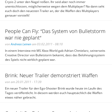
Crysis 2 unter den Nagel reißen. Ihr seid aber noch immer
unentschlossen, möglicherweise wegen dem Multiplayer? Na dann seht
euch doch den neuesten Trailer an, der die Waffen des Multiplayers
genauer vorstellt!
People Can Fly: “Das System von Bulletstorm
war nie geplant“
von
Andreas Leinen
am 03.02.2011 - 08:10
In einem Interview mit MS Xbox World gab Adrian Chmielarz, seinerseits
Creative Director von Bulletstorm bekannt, dass das Belohnungssystem
des Spiels nicht wirklich geplant war.
Brink: Neuer Trailer demonstriert Waffen
von am 20.01.2011 - 17:39
Ein neuer Trailer für den Ego-Shooter Brink wurde heute im Laufe des
Tages veröffentlicht. In diesem werden euch hauptsächlich die Waffen
etwas näher gebracht.