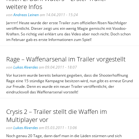
weitere Infos
von
Andreas Leinen
am 14.04.2011 - 15:24
Jarrrrr! Heute wurde der erste Trailer zum offiziellen Risen Nachfolger
veröffentlicht. Dieser zeigt uns ein wenig Magie gemischt mit Voodoo-
Kräften. So richtig viel erklärt uns das Video aber noch nicht. Doch schon
im Februar gab es erste Informationen zum Spiel!
Rage – Waffenarsenal im Trailer vorgestellt
von
Lukas Alverdes
am 09.04.2011 - 18:07
Vor kurzem wurde bereits bekannt gegeben, dass die Shooterhoffnung
Rage eine 15 stündige Kampagne besitzen wird, nun gibt es erneut Grund
zur Freude. Denn es wurde ein neuer Trailer veröffentlicht, der
eindrucksvoll das Waffenarsenal vorstellt!
Crysis 2 – Trailer stellt die Waffen im
Multiplayer vor
von
Lukas Alverdes
am 05.03.2011 - 13:06
Noch genau 20 Tage, dann darf man in die Läden stürmen und sich