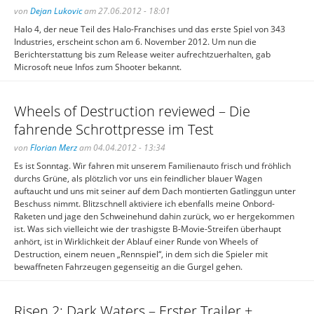
von
Dejan Lukovic
am 27.06.2012 - 18:01
Halo 4, der neue Teil des Halo-Franchises und das erste Spiel von 343
Industries, erscheint schon am 6. November 2012. Um nun die
Berichterstattung bis zum Release weiter aufrechtzuerhalten, gab
Microsoft neue Infos zum Shooter bekannt.
Wheels of Destruction reviewed – Die
fahrende Schrottpresse im Test
von
Florian Merz
am 04.04.2012 - 13:34
Es ist Sonntag. Wir fahren mit unserem Familienauto frisch und fröhlich
durchs Grüne, als plötzlich vor uns ein feindlicher blauer Wagen
auftaucht und uns mit seiner auf dem Dach montierten Gatlinggun unter
Beschuss nimmt. Blitzschnell aktiviere ich ebenfalls meine Onbord-
Raketen und jage den Schweinehund dahin zurück, wo er hergekommen
ist. Was sich vielleicht wie der trashigste B-Movie-Streifen überhaupt
anhört, ist in Wirklichkeit der Ablauf einer Runde von Wheels of
Destruction, einem neuen „Rennspiel“, in dem sich die Spieler mit
bewaffneten Fahrzeugen gegenseitig an die Gurgel gehen.
Risen 2: Dark Waters – Erster Trailer +