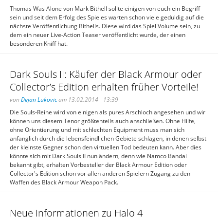
Thomas Was Alone von Mark Bithell sollte einigen von euch ein Begriff
sein und seit dem Erfolg des Spieles warten schon viele geduldig auf die
nächste Veröffentlichung Bithells. Diese wird das Spiel Volume sein, zu
dem ein neuer Live-Action Teaser veröffentlicht wurde, der einen
besonderen Kniff hat.
Dark Souls II: Käufer der Black Armour oder
Collector’s Edition erhalten früher Vorteile!
von
Dejan Lukovic
am 13.02.2014 - 13:39
Die Souls-Reihe wird von einigen als pures Arschloch angesehen und wir
können uns diesem Tenor größtenteils auch anschließen. Ohne Hilfe,
ohne Orientierung und mit schlechten Equipment muss man sich
anfänglich durch die lebensfeindlichen Gebiete schlagen, in denen selbst
der kleinste Gegner schon den virtuellen Tod bedeuten kann. Aber dies
könnte sich mit Dark Souls II nun ändern, denn wie Namco Bandai
bekannt gibt, erhalten Vorbesteller der Black Armour Edition oder
Collector's Edition schon vor allen anderen Spielern Zugang zu den
Waffen des Black Armour Weapon Pack.
Neue Informationen zu Halo 4