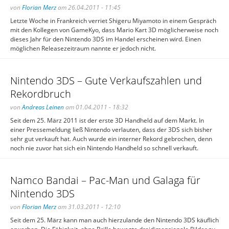
von
Florian Merz
am 26.04.2011 - 11:45
Letzte Woche in Frankreich verriet Shigeru Miyamoto in einem Gespräch
mit den Kollegen von GameKyo, dass Mario Kart 3D möglicherweise noch
dieses Jahr für den Nintendo 3DS im Handel erscheinen wird. Einen
möglichen Releasezeitraum nannte er jedoch nicht.
Nintendo 3DS – Gute Verkaufszahlen und
Rekordbruch
von
Andreas Leinen
am 01.04.2011 - 18:32
Seit dem 25. März 2011 ist der erste 3D Handheld auf dem Markt. In
einer Pressemeldung ließ Nintendo verlauten, dass der 3DS sich bisher
sehr gut verkauft hat. Auch wurde ein interner Rekord gebrochen, denn
noch nie zuvor hat sich ein Nintendo Handheld so schnell verkauft.
Namco Bandai – Pac-Man und Galaga für
Nintendo 3DS
von
Florian Merz
am 31.03.2011 - 12:10
Seit dem 25. März kann man auch hierzulande den Nintendo 3DS käuflich