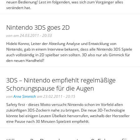
neuen Bedienung! Lest im folgenden, was sich zum Vorgänger alles
verändert hat.
Nintendo 3DS goes 2D
von am 24.03.2011 - 20:33
Hideki Konno, Leiter der Abteilung Analyse und Entwicklung von
Nintendo, gab in einem Interview bekannt, dass alle Nintendo 3DS Spiele
auch vollständig in 2D spielbar sein sollten. 3D also nur als Gimmick für
den neuen Handheld?
3DS – Nintendo empfiehlt regelmäßige
Schonungspause für die Augen
von
Arne Simmich
am 23.02.2011 - 20:15
Safety first - dieses Motto versucht Nintendo schon im Vorfeld allen
zukünftigen 3DS-Zockern nahe zu bringen. Die neue 3D-Technologie
könnte bei einigen Leuten Übelkeit hervorrufen, weshalb der Hersteller
eine Pause nach 30 Minuten Spielzeit empfiehlt.