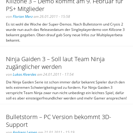
Killzone 3 – Demo kommt am 9. Februar für
PS+ Mitglieder
von
Florian Merz
am 26.01.2011 - 15:58
Es ist wohl die Woche der Super-Demos. Nach Bulletstorm und Crysis 2
wurde nun auch das Releasedatum der Singleplayerdemo von Killzone 3
bekannt gegeben. Oben drauf gab Sony neue Infos zur Multiplayerbeta
bekannt.
Ninja Gaiden 3 – Soll laut Team Ninja
zugänglicher werden
von
Lukas Alverdes
am 24.01.2011 - 17:54
Die Ninja Gaiden Serie ist schon immer dafür bekannt Spieler durch den
teils extremen Schwierigkeitsgrad zu fordern. Für Ninja Gaiden 3
verspricht Team Ninja zwar nun nicht unbedingt ein leichtes Spiel, dafür
soll es aber einsteigerfreundlicher werden und mehr Gamer ansprechen!
Bulletstorm – PC Version bekommt 3D-
Support
von
Andreas Leinen
am 21.01.2011 - 15:19