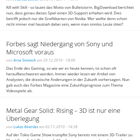
Kill with Skill - so lautet das Motto von Bulletstorm. BigDownload berichtet
nun, dass genau dieses Spiel einen 3D-Support erhalten wird. Dies
betrifft jedoch nur die Grafikkarten von Nvidia. Wer wollte denn schon
nicht immer mal hautnah dabei sein, wenn man sinnlos Leute tötet?
Forbes sagt Niedergang von Sony und
Microsoft voraus
von
Arne Simmich
am 29.12.2010 - 18:00
Das Ende des Gaming, so wie wir es heute kennen, ist schon oft
heraufbeschworen worden. Immer wieder lesen wir Artikel von
Analysten, die drastische Änderungen in der Zukunft vorhersagen. Nun
gab auch das Forbes Magazine eine Zukunftsprognose zum Thema
Videospiele ab.
Metal Gear Solid: Rising – 3D ist nur eine
Überlegung
von
Lukas Alverdes
am 02.11.2010 - 14:38
Auf der Tokio Game Show trumpfte Sony bereits mit einem 3D-Trailer zu