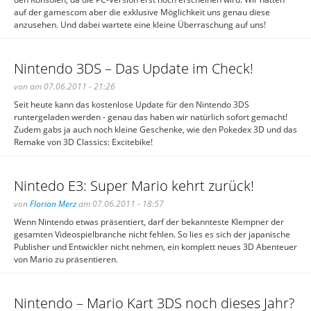
auf der gamescom aber die exklusive Möglichkeit uns genau diese
anzusehen. Und dabei wartete eine kleine Überraschung auf uns!
Nintendo 3DS – Das Update im Check!
von am 07.06.2011 - 21:26
Seit heute kann das kostenlose Update für den Nintendo 3DS
runtergeladen werden - genau das haben wir natürlich sofort gemacht!
Zudem gabs ja auch noch kleine Geschenke, wie den Pokedex 3D und das
Remake von 3D Classics: Excitebike!
Nintedo E3: Super Mario kehrt zurück!
von
Florian Merz
am 07.06.2011 - 18:57
Wenn Nintendo etwas präsentiert, darf der bekannteste Klempner der
gesamten Videospielbranche nicht fehlen. So lies es sich der japanische
Publisher und Entwickler nicht nehmen, ein komplett neues 3D Abenteuer
von Mario zu präsentieren.
Nintendo – Mario Kart 3DS noch dieses Jahr?