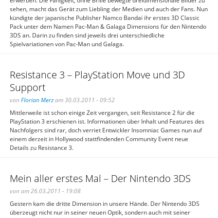
erwerben. Die Fähigkeit, ohne Brille bewegte dreidimensionale Bilder zu
sehen, macht das Gerät zum Liebling der Medien und auch der Fans. Nun
kündigte der japanische Publisher Namco Bandai ihr erstes 3D Classic
Pack unter dem Namen Pac-Man & Galaga Dimensions für den Nintendo
3DS an. Darin zu finden sind jeweils drei unterschiedliche
Spielvariationen von Pac-Man und Galaga.
Resistance 3 – PlayStation Move und 3D
Support
von
Florian Merz
am 30.03.2011 - 09:52
Mittlerweile ist schon einige Zeit vergangen, seit Resistance 2 für die
PlayStation 3 erschienen ist. Informationen über Inhalt und Features des
Nachfolgers sind rar, doch verriet Entwickler Insomniac Games nun auf
einem derzeit in Hollywood stattfindenden Community Event neue
Details zu Resistance 3.
Mein aller erstes Mal – Der Nintendo 3DS
von am 26.03.2011 - 19:08
Gestern kam die dritte Dimension in unsere Hände. Der Nintendo 3DS
überzeugt nicht nur in seiner neuen Optik, sondern auch mit seiner