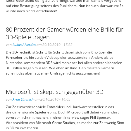
Metal Gear Solid: Rising auf. Allerdings wartete man damals vergebens
auf eine Bestätigung seitens des Publishers. Nun ist auch klar warum: Es
wurde noch nichts entschieden!
80 Prozent der Gamer würden eine Brille für
3D-Spiele tragen
von
Lukas Alverdes
am 20.10.2010 - 17:22
Die 3D-Technik ist Schritt für Schritt dabei, sich vom Kino über die
Fernseher bis hin zu den Videospielen auszubreiten. Anders als bei
Nintendos kommendem 3DS wird man aber bei allen anderen Konsolen
3D Brillen tragen müssen. Wie eben im Kino. Den meisten Gamern
scheint das aber laut einer Umfrage nichts auszumachen!
Microsoft ist skeptisch gegenüber 3D
von
Arne Simmich
am 20.10.2010 - 14:05
Zur Zeit investieren viele Entwickler und Hardwarehersteller in das
dreidimensionale Spielerlebnis. Doch Microsoft will dabei - zumindest
vorerst - nicht mitmachen. In einem Interview sagte Phil Spencer,
Vizepräsident von Microsoft Game Studios, es mache zur Zeit wenig Sinn
in 3D zu investieren.