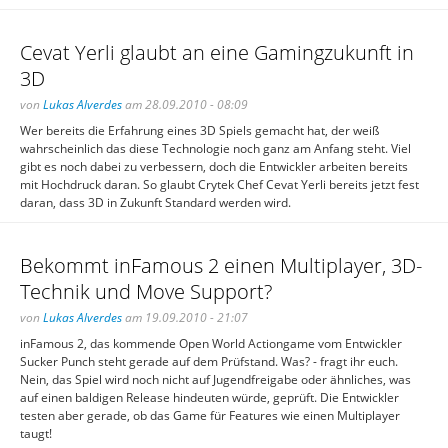
Cevat Yerli glaubt an eine Gamingzukunft in
3D
von
Lukas Alverdes
am 28.09.2010 - 08:09
Wer bereits die Erfahrung eines 3D Spiels gemacht hat, der weiß
wahrscheinlich das diese Technologie noch ganz am Anfang steht. Viel
gibt es noch dabei zu verbessern, doch die Entwickler arbeiten bereits
mit Hochdruck daran. So glaubt Crytek Chef Cevat Yerli bereits jetzt fest
daran, dass 3D in Zukunft Standard werden wird.
Bekommt inFamous 2 einen Multiplayer, 3D-
Technik und Move Support?
von
Lukas Alverdes
am 19.09.2010 - 21:07
inFamous 2, das kommende Open World Actiongame vom Entwickler
Sucker Punch steht gerade auf dem Prüfstand. Was? - fragt ihr euch.
Nein, das Spiel wird noch nicht auf Jugendfreigabe oder ähnliches, was
auf einen baldigen Release hindeuten würde, geprüft. Die Entwickler
testen aber gerade, ob das Game für Features wie einen Multiplayer
taugt!