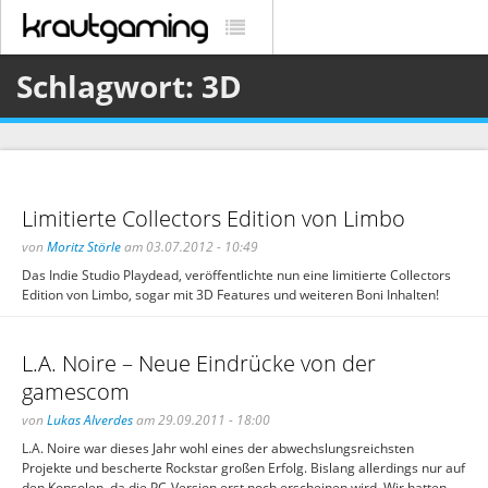
Schlagwort: 3D
Limitierte Collectors Edition von Limbo
von
Moritz Störle
am 03.07.2012 - 10:49
Das Indie Studio Playdead, veröffentlichte nun eine limitierte Collectors
Edition von Limbo, sogar mit 3D Features und weiteren Boni Inhalten!
L.A. Noire – Neue Eindrücke von der
gamescom
von
Lukas Alverdes
am 29.09.2011 - 18:00
L.A. Noire war dieses Jahr wohl eines der abwechslungsreichsten
Projekte und bescherte Rockstar großen Erfolg. Bislang allerdings nur auf
den Konsolen, da die PC-Version erst noch erscheinen wird. Wir hatten