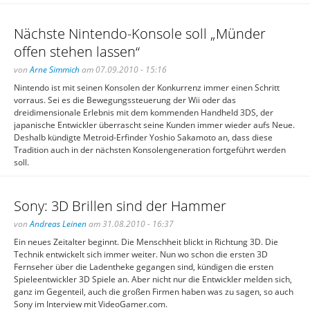
Nächste Nintendo-Konsole soll „Münder
offen stehen lassen“
von
Arne Simmich
am 07.09.2010 - 15:16
Nintendo ist mit seinen Konsolen der Konkurrenz immer einen Schritt
vorraus. Sei es die Bewegungssteuerung der Wii oder das
dreidimensionale Erlebnis mit dem kommenden Handheld 3DS, der
japanische Entwickler überrascht seine Kunden immer wieder aufs Neue.
Deshalb kündigte Metroid-Erfinder Yoshio Sakamoto an, dass diese
Tradition auch in der nächsten Konsolengeneration fortgeführt werden
soll.
Sony: 3D Brillen sind der Hammer
von
Andreas Leinen
am 31.08.2010 - 16:37
Ein neues Zeitalter beginnt. Die Menschheit blickt in Richtung 3D. Die
Technik entwickelt sich immer weiter. Nun wo schon die ersten 3D
Fernseher über die Ladentheke gegangen sind, kündigen die ersten
Spieleentwickler 3D Spiele an. Aber nicht nur die Entwickler melden sich,
ganz im Gegenteil, auch die großen Firmen haben was zu sagen, so auch
Sony im Interview mit VideoGamer.com.