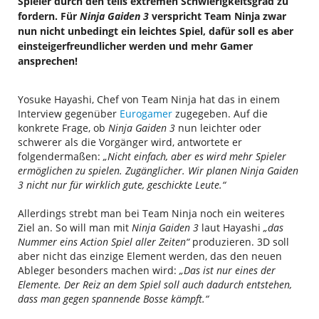
Spieler durch den teils extremen Schwierigkeitsgrad zu
fordern. Für
Ninja Gaiden 3
verspricht Team Ninja zwar
nun nicht unbedingt ein leichtes Spiel, dafür soll es aber
einsteigerfreundlicher werden und mehr Gamer
ansprechen!
Yosuke Hayashi, Chef von Team Ninja hat das in einem
Interview gegenüber
Eurogamer
zugegeben. Auf die
konkrete Frage, ob
Ninja Gaiden 3
nun leichter oder
schwerer als die Vorgänger wird, antwortete er
folgendermaßen:
„Nicht einfach, aber es wird mehr Spieler
ermöglichen zu spielen. Zugänglicher. Wir planen Ninja Gaiden
3 nicht nur für wirklich gute, geschickte Leute.“
Allerdings strebt man bei Team Ninja noch ein weiteres
Ziel an. So will man mit
Ninja Gaiden 3
laut Hayashi
„das
Nummer eins Action Spiel aller Zeiten“
produzieren. 3D soll
aber nicht das einzige Element werden, das den neuen
Ableger besonders machen wird:
„Das ist nur eines der
Elemente. Der Reiz an dem Spiel soll auch dadurch entstehen,
dass man gegen spannende Bosse kämpft
.“