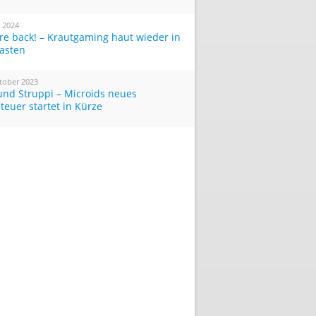
i 2024
re back! – Krautgaming haut wieder in
Tasten
tober 2023
und Struppi – Microids neues
teuer startet in Kürze