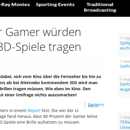
er Gamer würden
11. Au
 3D-Spiele tragen
Spli
euch
3. Aug
Goth
t dabei, sich vom Kino über die Fernseher bis hin zu
3. Aug
rs als bei
Nintendos
kommendem 3DS wird man
Dark
Brillen tragen müssen. Wie eben im Kino. Den
Auge
ut einer Umfrage nichts auszumachen!
Twittern
Pin It
mers
in einem
Report
fest. Die von der U-
age fand heraus, dass 80 Prozent der Gamer keine
2. Aug
-Spiele eine Brille aufsetzen zu müssen.
TERM
Univ