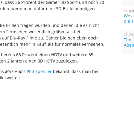
s, dass 36 Prozent der Gamer 3D Sport und noch 20
den, wenn man dafür eine 3D-Brille benötigen
31. Jul
We a
die 
ie Brillen tragen würden und denen, die es nicht
em Fernsehen wesentlich größer, als bei
25. Ok
ch auf Blu-Ray Filme zu. Gamer bleiben eben doch
Tim 
sentlich mehr in Kauf, als für normales Fernsehen.
Aben
 bereits 65 Prozent einen HDTV und weitere 35
sten 2 Jahren einen 3D HDTV zuzulegen.
ens
Microsoft
’s
Phil Spencer
bekannt, dass man bei
k zweifelt.