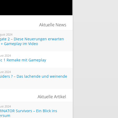
Aktuelle News
gust 2024
tgate 2 – Diese Neuerungen erwarten
 + Gameplay im Video
ust 2024
ic 1 Remake mit Gameplay
ust 2024
siders ? – Das lachende und weinende
Aktuelle Artikel
ust 2024
INATOR Survivors – Ein Blick ins
ersum