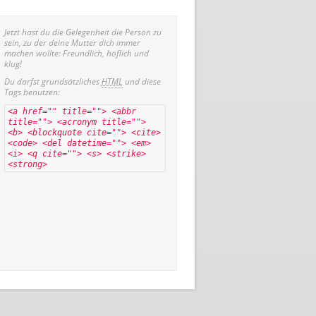
Jetzt hast du die Gelegenheit die Person zu
sein, zu der deine Mutter dich immer
machen wollte: Freundlich, höflich und
klug!
Du darfst grundsätzliches
HTML
und diese
Tags benutzen:
<a href="" title=""> <abbr
title=""> <acronym title="">
<b> <blockquote cite=""> <cite>
<code> <del datetime=""> <em>
<i> <q cite=""> <s> <strike>
<strong>