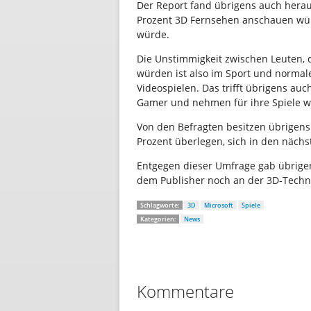
Der Report fand übrigens auch herau
Prozent 3D Fernsehen anschauen wür
würde.
Die Unstimmigkeit zwischen Leuten, d
würden ist also im Sport und normal
Videospielen. Das trifft übrigens au
Gamer und nehmen für ihre Spiele we
Von den Befragten besitzen übrigens
Prozent überlegen, sich in den näch
Entgegen dieser Umfrage gab übrig
dem Publisher noch an der 3D-Techni
Schlagworte:
3D
Microsoft
Spiele
Kategorien:
News
Kommentare