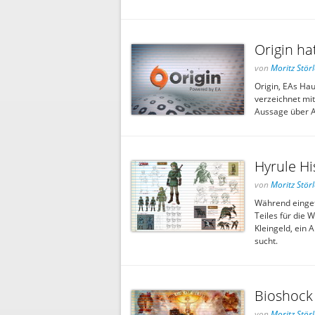
Origin ha
von
Moritz Störl
Origin, EAs Ha
verzeichnet mitt
Aussage über Ak
Hyrule Hi
von
Moritz Störl
Während eingefl
Teiles für die 
Kleingeld, ein 
sucht.
Bioshock 
von
Moritz Störl