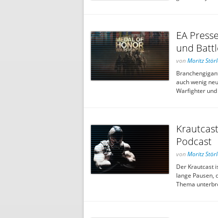
EA Press
und Battl
von
Moritz Störl
Branchengigant
auch wenig neu
Warfighter und B
Krautcast
Podcast
von
Moritz Störl
Der Krautcast 
lange Pausen, 
Thema unterbro