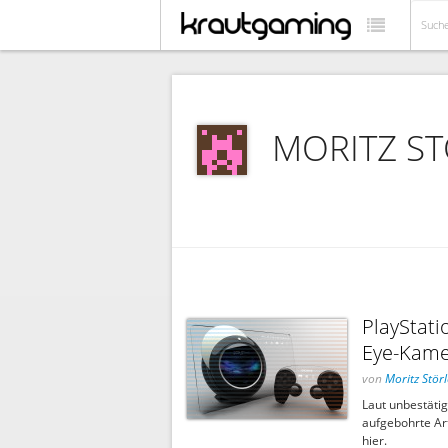
MORITZ S
PlayStati
Eye-Kame
von
Moritz Störl
Laut unbestätig
aufgebohrte Art
hier.