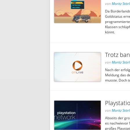
von
Moritz Störl
Da Borderlands
Goldstatus erre
programmierte 
Klassen schlüp
könnt.
Trotz ban
von
Moritz Störl
Nach der erfol
Meldung das der
musste. Doch t
Playstati
von
Moritz Störl
Abseits der gr
es nachwievor 
großes Playstat