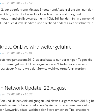
e
am 23.08.2012 - 12:52
 2, der abgefahrene Mix aus Shooter und Actionrollenspiel, nun den
icht hat, hatte der Entwickler Gearbox etwas Zeit übrig und
kurzerhand ein Browsergame im 16bit Stil, bei dem ihr in eine von 4
ft und euch durch Banditen und allerhand anderes Getier schnetzeln
krott, OnLive wird weitergeführt
e
am 23.08.2012 - 08:01
greichen gamescom 2012, überschattete nun vor einigen Tagen, die
 Streamingdienst OnLive so gut wie alle Mitarbeiter entlassen
rotz dieser Misere wird der Service wohl weitergeführt werden.
on Network Update: 22.August
e
am 22.08.2012 - 16:38
oßen und kleinen Ankündigungen und News zur gamescom 2012, gibt
Neuigkeiten für bereits bekannte Systeme. So erschien heute ein
ion Network Update, welches den Store um einige Titel erweitert.