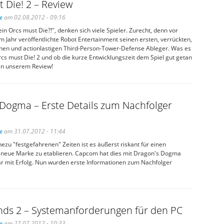
 Die! 2 – Review
e
am 02.08.2012 - 09:16
in Orcs must Die?!", denken sich viele Spieler. Zurecht, denn vor
m Jahr veröffentlichte Robot Entertainment seinen ersten, verrückten,
hen und actionlastigen Third-Person-Tower-Defense Ableger. Was es
rcs must Die! 2 und ob die kurze Entwicklungszeit dem Spiel gut getan
r in unserem Review!
Dogma – Erste Details zum Nachfolger
e
am 31.07.2012 - 11:44
hezu "festgefahrenen" Zeiten ist es äußerst riskant für einen
e neue Marke zu etablieren. Capcom hat dies mit Dragon's Dogma
ar mit Erfolg. Nun wurden erste Informationen zum Nachfolger
nds 2 – Systemanforderungen für den PC
e
am 27.07.2012 - 10:33