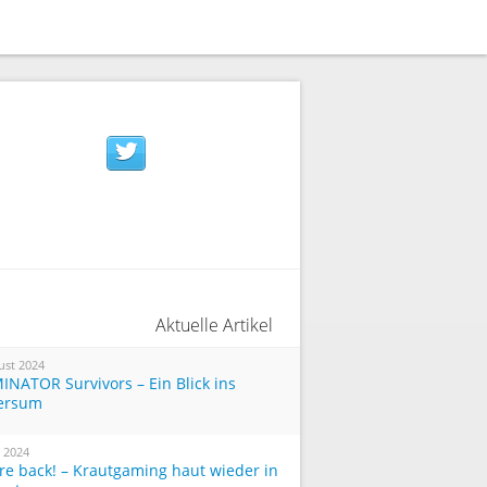
%s bei Twitter
Aktuelle Artikel
ust 2024
INATOR Survivors – Ein Blick ins
ersum
i 2024
re back! – Krautgaming haut wieder in