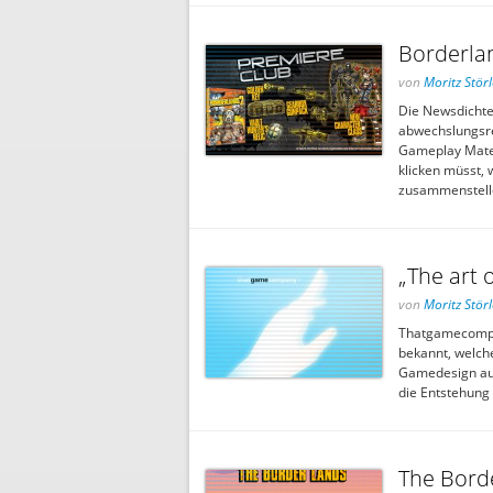
Borderlan
von
Moritz Störl
Die Newsdicht
abwechslungsre
Gameplay Mater
klicken müsst, 
zusammenstellen
„The art 
von
Moritz Störl
Thatgamecompan
bekannt, welch
Gamedesign auf
die Entstehung 
The Borde