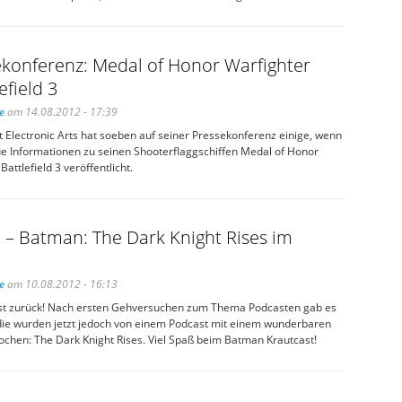
ekonferenz: Medal of Honor Warfighter
efield 3
e
am 14.08.2012 - 17:39
 Electronic Arts hat soeben auf seiner Pressekonferenz einige, wenn
e Informationen zu seinen Shooterflaggschiffen Medal of Honor
attlefield 3 veröffentlicht.
 – Batman: The Dark Knight Rises im
e
am 10.08.2012 - 16:13
ist zurück! Nach ersten Gehversuchen zum Thema Podcasten gab es
die wurden jetzt jedoch von einem Podcast mit einem wunderbaren
chen: The Dark Knight Rises. Viel Spaß beim Batman Krautcast!