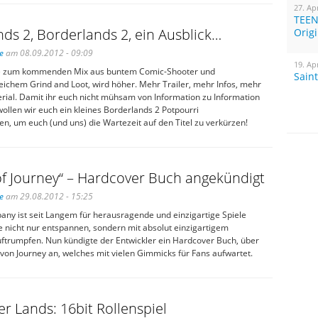
27. Ap
TEEN
ds 2, Borderlands 2, ein Ausblick…
Orig
e
am 08.09.2012 - 09:09
19. Ap
e zum kommenden Mix aus buntem Comic-Shooter und
Sain
ichem Grind and Loot, wird höher. Mehr Trailer, mehr Infos, mehr
ial. Damit ihr euch nicht mühsam von Information zu Information
wollen wir euch ein kleines Borderlands 2 Potpourri
, um euch (und uns) die Wartezeit auf den Titel zu verkürzen!
of Journey“ – Hardcover Buch angekündigt
e
am 29.08.2012 - 15:25
y ist seit Langem für herausragende und einzigartige Spiele
e nicht nur entspannen, sondern mit absolut einzigartigem
trumpfen. Nun kündigte der Entwickler ein Hardcover Buch, über
von Journey an, welches mit vielen Gimmicks für Fans aufwartet.
r Lands: 16bit Rollenspiel