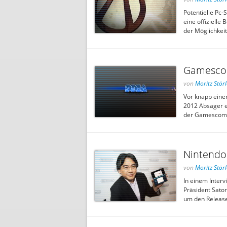
Potentielle Pc-
eine offiziell
der Möglichkeit
Gamescom
von
Moritz Störl
Vor knapp eine
2012 Absager ei
der Gamescom 2
Nintendo 
von
Moritz Störl
In einem Inter
Präsident Sator
um den Release