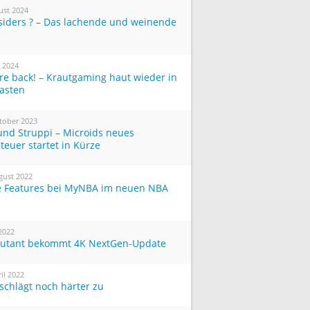
ust 2024
siders ? – Das lachende und weinende
i 2024
re back! – Krautgaming haut wieder in
Tasten
tober 2023
und Struppi – Microids neues
teuer startet in Kürze
gust 2022
 Features bei MyNBA im neuen NBA
 2022
utant bekommt 4K NextGen-Update
ril 2022
 schlägt noch härter zu