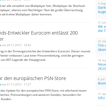
3. Aug
 wir alle verwöhnt von Multiplayer hier, Multiplayer da. Bioshock
Dark
ltiplayer, ebenso sein Nachfolger. Nun die große Überraschung,
Auge
ite wird ohne Multiplayer daher kommen.
31. Jul
We a
die 
nds-Entwickler Eurocom entlässt 200
er
25. Ok
e
am 24.11.2012 - 18:42
Tim 
Aben
Tag in der Firmengeschichte des Entwicklers Eurocom. Dieser musste
beiter entlassen. Laut einer Pressemitteilung, sind die geringen
 von 007-Legends der Hauptgrund.
18. Au
Neue
2K23
ür den europäischen PSN-Store
8. Juli
Biom
e
am 21.11.2012 - 17:37
 das Update für den europäischen PSN-Store, mit allerhand neuen
27. Ap
atches, Preissenkungen und weiteren Goodies, besonders für
SIFU
us Kunden.