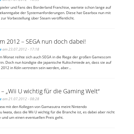
Spieler und Fans des Borderland Franchise, wartete schon lange auf
e Bekanntgabe der Systemanforderungen. Diese hat Gearbox nun mit
 zur Vorbestellung über Steam veröffentlicht.
 2012 – SEGA nun doch dabei!
e
am 23.07.2012 - 17:18
m Monat reihte sich auch SEGA in die Riege der großen Gamescom
n. Doch nun kündigte die japanische Kultschmiede an, dass sie auf
012 in Köln vertreten sein werden, aber...
– „Wii U wichtig für die Gaming Welt“
e
am 21.07.2012 - 08:28
view mit den Kollegen von Gamasutra meint Nintendo
u Iwata, dass die Wii U wichtig für die Branche ist, es dabei aber nicht
 und um einen eventuellen Preis geht.