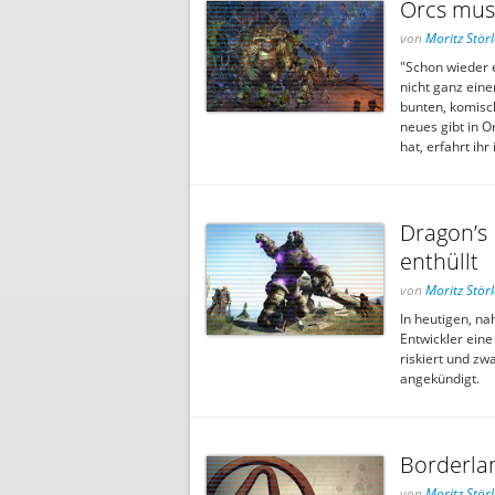
Orcs must
von
Moritz Störl
"Schon wieder e
nicht ganz eine
bunten, komisc
neues gibt in O
hat, erfahrt ih
Dragon’s 
enthüllt
von
Moritz Störl
In heutigen, na
Entwickler ein
riskiert und zw
angekündigt.
Borderla
von
Moritz Störl