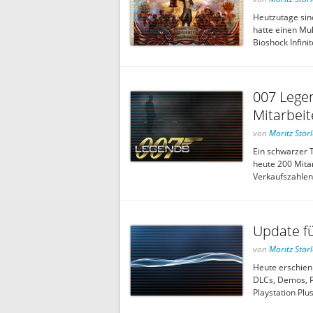
Heutzutage sind
hatte einen Mu
Bioshock Infin
007 Lege
Mitarbeit
von
Moritz Störl
Ein schwarzer 
heute 200 Mitar
Verkaufszahlen
Update f
von
Moritz Störl
Heute erschien
DLCs, Demos, P
Playstation Pl