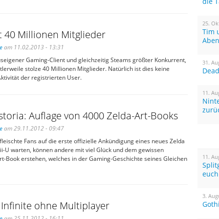
die 
25. Ok
Tim 
t 40 Millionen Mitglieder
Aben
e
am 11.02.2013 - 13:31
useigener Gaming-Client und gleichzeitig Steams größter Konkurrent,
31. Au
lerweile stolze 40 Millionen Mitglieder. Natürlich ist dies keine
Dead 
tivität der registrierten User.
11. Au
Nint
zurü
storia: Auflage von 4000 Zelda-Art-Books
e
am 29.11.2012 - 09:47
eischte Fans auf die erste offizielle Ankündigung eines neues Zelda
Wii-U warten, können andere mit viel Glück und dem gewissen
11. Au
Art-Book erstehen, welches in der Gaming-Geschichte seines Gleichen
Spli
euch
3. Aug
Infinite ohne Multiplayer
Goth
e
am 25.11.2012 - 16:11