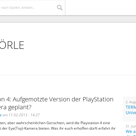
TÖRLE
on 4: Aufgemotzte Version der PlayStation
2. Aug
ra geplant?
TERM
Univ
e
am 11.02.2013 - 14:27
ten, aber wahrscheinlichen Gerüchten, wird die Playstation 4 eine
31. Jul
 der Eye(Toy)-Kamera bieten. Was ihr euch erhoffen dürft erfahrt ihr
We a