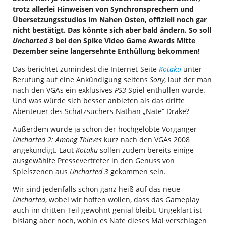
trotz allerlei Hinweisen von Synchronsprechern und
Übersetzungsstudios im Nahen Osten, offiziell noch gar
nicht bestätigt. Das könnte sich aber bald ändern. So soll
Uncharted 3
bei den Spike Video Game Awards Mitte
Dezember seine langersehnte Enthüllung bekommen!
Das berichtet zumindest die Internet-Seite
Kotaku
unter
Berufung auf eine Ankündigung seitens
Sony
, laut der man
nach den VGAs ein exklusives
PS3
Spiel enthüllen würde.
Und was würde sich besser anbieten als das dritte
Abenteuer des Schatzsuchers Nathan „Nate“ Drake?
Außerdem wurde ja schon der hochgelobte Vorgänger
Uncharted 2: Among Thieves
kurz nach den VGAs 2008
angekündigt. Laut
Kotaku
sollen zudem bereits einige
ausgewählte Pressevertreter in den Genuss von
Spielszenen aus
Uncharted 3
gekommen sein.
Wir sind jedenfalls schon ganz heiß auf das neue
Uncharted
, wobei wir hoffen wollen, dass das Gameplay
auch im dritten Teil gewohnt genial bleibt. Ungeklärt ist
bislang aber noch, wohin es Nate dieses Mal verschlagen