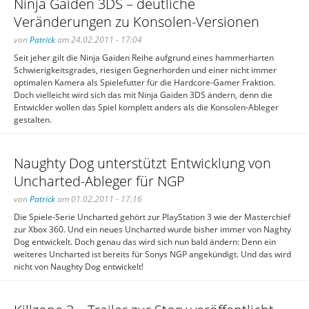
Ninja Gaiden 3DS – deutliche
Veränderungen zu Konsolen-Versionen
von
Patrick
am 24.02.2011 - 17:04
Seit jeher gilt die Ninja Gaiden Reihe aufgrund eines hammerharten
Schwierigkeitsgrades, riesigen Gegnerhorden und einer nicht immer
optimalen Kamera als Spielefutter für die Hardcore-Gamer Fraktion.
Doch vielleicht wird sich das mit Ninja Gaiden 3DS ändern, denn die
Entwickler wollen das Spiel komplett anders als die Konsolen-Ableger
gestalten.
Naughty Dog unterstützt Entwicklung von
Uncharted-Ableger für NGP
von
Patrick
am 01.02.2011 - 17:16
Die Spiele-Serie Uncharted gehört zur PlayStation 3 wie der Masterchief
zur Xbox 360. Und ein neues Uncharted wurde bisher immer von Naghty
Dog entwickelt. Doch genau das wird sich nun bald ändern: Denn ein
weiteres Uncharted ist bereits für Sonys NGP angekündigt. Und das wird
nicht von Naughty Dog entwickelt!