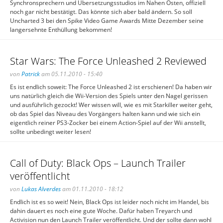
Synchronsprechern und Übersetzungsstudios im Nahen Osten, offiziell
noch gar nicht bestätigt. Das könnte sich aber bald ändern. So soll
Uncharted 3 bei den Spike Video Game Awards Mitte Dezember seine
langersehnte Enthüllung bekommen!
Star Wars: The Force Unleashed 2 Reviewed
von
Patrick
am 05.11.2010 - 15:40
Es ist endlich soweit: The Force Unleashed 2 ist erschienen! Da haben wir
uns natürlich gleich die Wii-Version des Spiels unter den Nagel gerissen
und ausführlich gezockt! Wer wissen will, wie es mit Starkiller weiter geht,
ob das Spiel das Niveau des Vorgängers halten kann und wie sich ein
eigentlich reiner PS3-Zocker bei einem Action-Spiel auf der Wii anstellt,
sollte unbedingt weiter lesen!
Call of Duty: Black Ops – Launch Trailer
veröffentlicht
von
Lukas Alverdes
am 01.11.2010 - 18:12
Endlich ist es so weit! Nein, Black Ops ist leider noch nicht im Handel, bis
dahin dauert es noch eine gute Woche. Dafür haben Treyarch und
Activision nun den Launch Trailer veröffentlicht. Und der sollte dann wohl