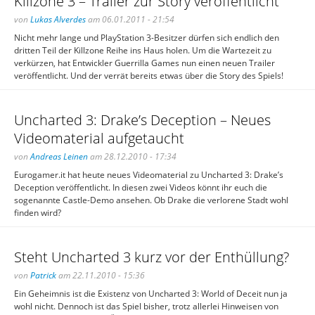
Killzone 3 – Trailer zur Story veröffentlicht
von
Lukas Alverdes
am 06.01.2011 - 21:54
Nicht mehr lange und PlayStation 3-Besitzer dürfen sich endlich den
dritten Teil der Killzone Reihe ins Haus holen. Um die Wartezeit zu
verkürzen, hat Entwickler Guerrilla Games nun einen neuen Trailer
veröffentlicht. Und der verrät bereits etwas über die Story des Spiels!
Uncharted 3: Drake’s Deception – Neues
Videomaterial aufgetaucht
von
Andreas Leinen
am 28.12.2010 - 17:34
Eurogamer.it hat heute neues Videomaterial zu Uncharted 3: Drake’s
Deception veröffentlicht. In diesen zwei Videos könnt ihr euch die
sogenannte Castle-Demo ansehen. Ob Drake die verlorene Stadt wohl
finden wird?
Steht Uncharted 3 kurz vor der Enthüllung?
von
Patrick
am 22.11.2010 - 15:36
Ein Geheimnis ist die Existenz von Uncharted 3: World of Deceit nun ja
wohl nicht. Dennoch ist das Spiel bisher, trotz allerlei Hinweisen von