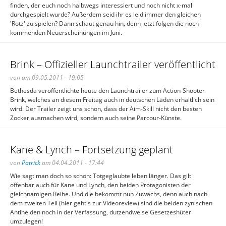
finden, der euch noch halbwegs interessiert und noch nicht x-mal
durchgespielt wurde? Außerdem seid ihr es leid immer den gleichen
'Rotz' zu spielen? Dann schaut genau hin, denn jetzt folgen die noch
kommenden Neuerscheinungen im Juni.
Brink – Offizieller Launchtrailer veröffentlicht
von am 09.05.2011 - 19:05
Bethesda veröffentlichte heute den Launchtrailer zum Action-Shooter
Brink, welches an diesem Freitag auch in deutschen Läden erhältlich sein
wird. Der Trailer zeigt uns schon, dass der Aim-Skill nicht den besten
Zocker ausmachen wird, sondern auch seine Parcour-Künste.
Kane & Lynch – Fortsetzung geplant
von
Patrick
am 04.04.2011 - 17:44
Wie sagt man doch so schön: Totgeglaubte leben länger. Das gilt
offenbar auch für Kane und Lynch, den beiden Protagonisten der
gleichnamigen Reihe. Und die bekommt nun Zuwachs, denn auch nach
dem zweiten Teil (hier geht's zur Videoreview) sind die beiden zynischen
Antihelden noch in der Verfassung, dutzendweise Gesetzeshüter
umzulegen!