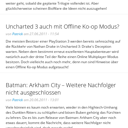
weiter geht, sobald die geplante Trilogie vollendet ist. Aber
glücklicherweise scheinen BioWare die Ideen nicht auszugehen!
Uncharted 3 auch mit Offline Ko-op Modus?
von
Patrick
am 27.06.2011 - 11:54
Die meisten Besitzer einer PlayStation 3 werden bereits sehnsüchtig auf
die Rückkehr von Nathan Drake in Uncharted 3: Drake's Deception
warten. Neben dem bestimmt erneut exzellenten Hauptabenteuer wird
natürlich auch der dritte Teil der Reihe einen Online Multiplayer-Modus
besitzen. Doch vielleicht auch noch mehr, denn nun sind Hinweise über
einen Offline Ko-op Modus aufgetaucht!
Batman: Arkham City – Weitere Nachfolger
nicht ausgeschlossen
von
Patrick
am 20.06.2011 - 13:01
Viele können es kaum noch erwarten, wieder in den Hightech-Umhang
des Dunklen Ritters zu schlüpfen und bösen Buben gehörig das Fürchten
zu lehren. Da es bis zum Release von Batman: Arkham City aber noch
etwas dauert, kommt die Nachricht, dass weitere Nachfolger nicht
unwahrscheinlich sind, doch gerade recht!