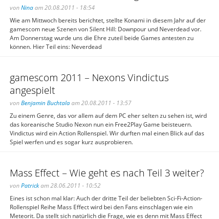
von
Nina
am 20.08.2011 - 18:54
Wie am Mittwoch bereits berichtet, stellte Konami in diesem Jahr auf der
gamescom neue Szenen von Silent Hill: Downpour und Neverdead vor.
Am Donnerstag wurde uns die Ehre zuteil beide Games antesten zu
können. Hier Teil eins: Neverdead
gamescom 2011 – Nexons Vindictus
angespielt
von
Benjamin Buchtala
am 20.08.2011 - 13:57
Zu einem Genre, das vor allem auf dem PC eher selten zu sehen ist, wird
das koreanische Studio Nexon nun ein Free2Play Game beisteuern.
Vindictus wird ein Action Rollenspiel. Wir durften mal einen Blick auf das
Spiel werfen und es sogar kurz ausprobieren.
Mass Effect – Wie geht es nach Teil 3 weiter?
von
Patrick
am 28.06.2011 - 10:52
Eines ist schon mal klar: Auch der dritte Teil der beliebten Sci-Fi-Action-
Rollenspiel Reihe Mass Effect wird bei den Fans einschlagen wie ein
Meteorit. Da stellt sich natürlich die Frage, wie es denn mit Mass Effect