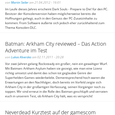
von
Martin Seiler
am 21.04.2012 - 16:01
Im Laufe dieses Jahres erscheint Dark Souls - Prepare to Die! für den PC.
Besitzer der Konsolenversion haben möglicherweise bereits die
Hoffnungen gehegt, auch in den Genuss der PC-Zusatzinhalte zu
kommen. From Software äußerte sich jedoch eher zurückhaltend zum
Thema Konsolen-DLC.
Batman: Arkham City reviewed – Das Action
Adventure im Test
von
Lukas Alverdes
am 02.11.2011 - 20:28
Vor zwei Jahren gelang Rocksteady ein großer, nein ein gewaltiger Wurf.
Mit Batman: Arkham Asylum haben sie gezeigt, wie man eine Lizenz
richtig umsetzt und damit das schon tot geglaubte Genre der
Superhelden-Games wiederbelebt. Dementsprechend hoch waren die
Erwartungen an den Nachfolger, doch bereits im Vorfeld zeigte sich
Arkham City in der großartigen Verfassung, seinen Vorgänger noch zu
toppen. Wir sind erneut in die Rolle des Batman geschlüpft und verraten
euch in unserem Test, ob Arkham City hält, was es verspricht!
Neverdead Kurztest auf der gamescom