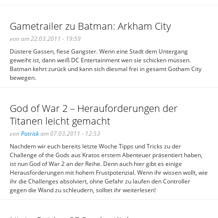
Gametrailer zu Batman: Arkham City
von am 22.03.2011 - 19:59
Düstere Gassen, fiese Gangster. Wenn eine Stadt dem Untergang
geweiht ist, dann weiß DC Entertainment wen sie schicken müssen.
Batman kehrt zurück und kann sich diesmal frei in gesamt Gotham City
bewegen.
God of War 2 – Herauforderungen der
Titanen leicht gemacht
von
Patrick
am 07.03.2011 - 12:53
Nachdem wir euch bereits letzte Woche Tipps und Tricks zu der
Challenge of the Gods aus Kratos erstem Abenteuer präsentiert haben,
ist nun God of War 2 an der Reihe. Denn auch hier gibt es einige
Herausforderungen mit hohem Frustpotenzial. Wenn ihr wissen wollt, wie
ihr die Challenges absolviert, ohne Gefahr zu laufen den Controller
gegen die Wand zu schleudern, solltet ihr weiterlesen!