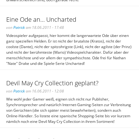
Eine Ode an… Uncharted
von
Patrick
am 18.06.2011 - 17:48
Videospieler aufgepasst, hier kommt die langerwartete Ode über einen
ganz speziellen Helden. Er ist nicht der brutalste (Kratos), nicht der
coolste (Dante), nicht der spitzohrigste (Link), nicht der agilste (der Prinz)
und nicht der berühmteste (Mario) Videospielcharakter. Dafür aber der
menschlichste und vor allem der sympathischste. Ode frei für Nathan
"Nate" Drake und die Spiele-Serie Uncharted!
Devil May Cry Collection geplant?
von
Patrick
am 16.06.2011 - 12:08
Wie wohl jeder Gamer weiß, eignen sich nicht nur Publisher,
Synchronsprecher und natürlich Internet-Gaming-Seiten zur Verbreitung
von Gerüchten (die sich später meist bewahrheiten), sondern auch
Online-Händler. So listete eine spanische Shopping-Seite bis vor kurzem
nämlich noch eine Devil May Cry Collection in ihrem Sortiment!