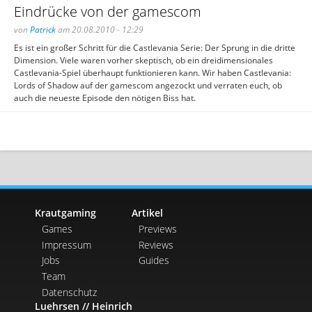
Eindrücke von der gamescom
von
Patrick
am 20.08.2010 - 12:29
Es ist ein großer Schritt für die Castlevania Serie: Der Sprung in die dritte
Dimension. Viele waren vorher skeptisch, ob ein dreidimensionales
Castlevania-Spiel überhaupt funktionieren kann. Wir haben Castlevania:
Lords of Shadow auf der gamescom angezockt und verraten euch, ob
auch die neueste Episode den nötigen Biss hat.
Krautgaming
Artikel
Games
Previews
Impressum
Reviews
Jobs
Guides
Team
Datenschutz
Luehrsen // Heinrich