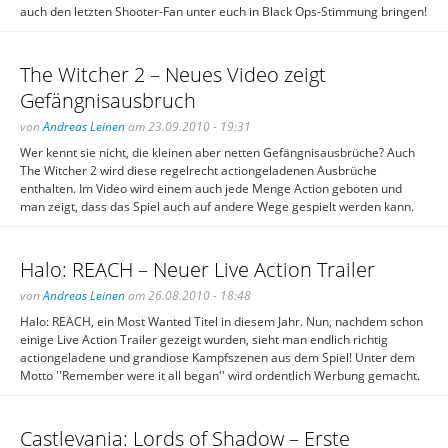
auch den letzten Shooter-Fan unter euch in Black Ops-Stimmung bringen!
The Witcher 2 – Neues Video zeigt
Gefängnisausbruch
von
Andreas Leinen
am 23.09.2010 - 19:31
Wer kennt sie nicht, die kleinen aber netten Gefängnisausbrüche? Auch
The Witcher 2 wird diese regelrecht actiongeladenen Ausbrüche
enthalten. Im Video wird einem auch jede Menge Action geboten und
man zeigt, dass das Spiel auch auf andere Wege gespielt werden kann.
Halo: REACH – Neuer Live Action Trailer
von
Andreas Leinen
am 26.08.2010 - 18:48
Halo: REACH, ein Most Wanted Titel in diesem Jahr. Nun, nachdem schon
einige Live Action Trailer gezeigt wurden, sieht man endlich richtig
actiongeladene und grandiose Kampfszenen aus dem Spiel! Unter dem
Motto ''Remember were it all began'' wird ordentlich Werbung gemacht.
Castlevania: Lords of Shadow – Erste