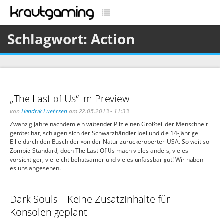
Schlagwort: Action
„The Last of Us“ im Preview
von
Hendrik Luehrsen
am 22.05.2013 - 11:33
Zwanzig Jahre nachdem ein wütender Pilz einen Großteil der Menschheit
getötet hat, schlagen sich der Schwarzhändler Joel und die 14-jährige
Ellie durch den Busch der von der Natur zurückeroberten USA. So weit so
Zombie-Standard, doch The Last Of Us mach vieles anders, vieles
vorsichtiger, vielleicht behutsamer und vieles unfassbar gut! Wir haben
es uns angesehen.
Dark Souls – Keine Zusatzinhalte für
Konsolen geplant