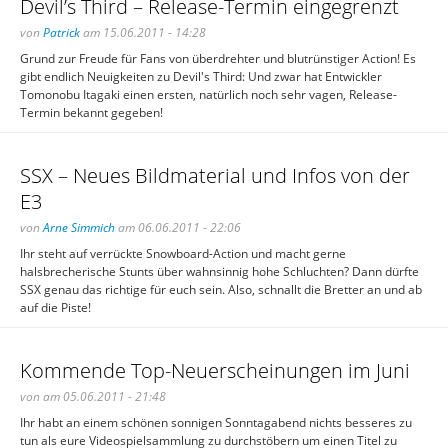
Devil’s Third – Release-Termin eingegrenzt
von
Patrick
am 15.06.2011 - 14:28
Grund zur Freude für Fans von überdrehter und blutrünstiger Action! Es
gibt endlich Neuigkeiten zu Devil's Third: Und zwar hat Entwickler
Tomonobu Itagaki einen ersten, natürlich noch sehr vagen, Release-
Termin bekannt gegeben!
SSX – Neues Bildmaterial und Infos von der
E3
von
Arne Simmich
am 06.06.2011 - 22:06
Ihr steht auf verrückte Snowboard-Action und macht gerne
halsbrecherische Stunts über wahnsinnig hohe Schluchten? Dann dürfte
SSX genau das richtige für euch sein. Also, schnallt die Bretter an und ab
auf die Piste!
Kommende Top-Neuerscheinungen im Juni
von am 05.06.2011 - 21:48
Ihr habt an einem schönen sonnigen Sonntagabend nichts besseres zu
tun als eure Videospielsammlung zu durchstöbern um einen Titel zu