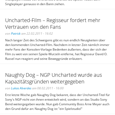
Singleplayer genauso in den Bann ziehen.
Uncharted-Film – Regisseur fordert mehr
Vertrauen von den Fans
von
Patrick
am 22.02.2011 - 16:02
Nach langer Zeit des Schweigens gibt es nun endlich Neuigkeiten über
den kommenden Uncharted-Film. Nachdem in letzter Zeit nämlich immer
mehr Fans der Konsolen-Vorlage Bedenken äußerten, dass der sich der
Film zu weit von seinen Spiele-Wurzeln entferne, hat Regisseur David O.
Russel nun reagiert und seine Beweggründe erläutert.
Naughty Dog – NGP Uncharted wurde aus
Kapazitätsgründen weitergegeben
von
Lukas Alverdes
am 08.02.2011 - 16:00
Erst letzte Woche gab Naughty Dog bekannt, dass der Uncharted-Titel für
Sony's NGP nicht von ihnen entwickelt wird, sondern an das Studio Sony
Bend weitergegeben wurde. Nun gab Communitiy Boss Arne Meyer auch
den Grund dafür an: Naughty Dog ist "ein Spielstudio!"