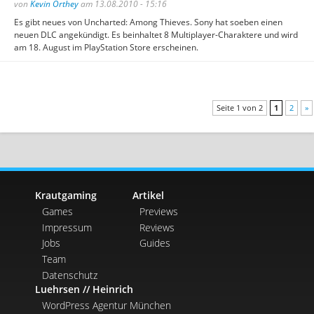
von
Kevin Orthey
am 13.08.2010 - 15:16
Es gibt neues von Uncharted: Among Thieves. Sony hat soeben einen
neuen DLC angekündigt. Es beinhaltet 8 Multiplayer-Charaktere und wird
am 18. August im PlayStation Store erscheinen.
Seite 1 von 2
1
2
»
Krautgaming
Artikel
Games
Previews
Impressum
Reviews
Jobs
Guides
Team
Datenschutz
Luehrsen // Heinrich
WordPress Agentur München