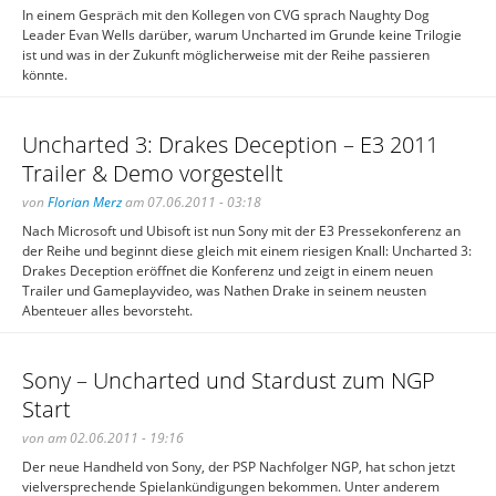
In einem Gespräch mit den Kollegen von CVG sprach Naughty Dog
Leader Evan Wells darüber, warum Uncharted im Grunde keine Trilogie
ist und was in der Zukunft möglicherweise mit der Reihe passieren
könnte.
Uncharted 3: Drakes Deception – E3 2011
Trailer & Demo vorgestellt
von
Florian Merz
am 07.06.2011 - 03:18
Nach Microsoft und Ubisoft ist nun Sony mit der E3 Pressekonferenz an
der Reihe und beginnt diese gleich mit einem riesigen Knall: Uncharted 3:
Drakes Deception eröffnet die Konferenz und zeigt in einem neuen
Trailer und Gameplayvideo, was Nathen Drake in seinem neusten
Abenteuer alles bevorsteht.
Sony – Uncharted und Stardust zum NGP
Start
von am 02.06.2011 - 19:16
Der neue Handheld von Sony, der PSP Nachfolger NGP, hat schon jetzt
vielversprechende Spielankündigungen bekommen. Unter anderem