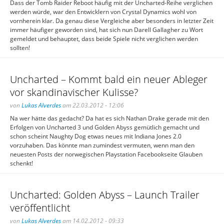
Dass der Tomb Raider Reboot häufig mit der Uncharted-Reihe verglichen
werden würde, war den Entwicklern von Crystal Dynamics wohl von
vornherein klar. Da genau diese Vergleiche aber besonders in letzter Zeit
immer häufiger geworden sind, hat sich nun Darell Gallagher zu Wort
gemeldet und behauptet, dass beide Spiele nicht verglichen werden
sollten!
Uncharted – Kommt bald ein neuer Ableger
vor skandinavischer Kulisse?
von
Lukas Alverdes
am 22.03.2012 - 12:06
Na wer hätte das gedacht? Da hat es sich Nathan Drake gerade mit den
Erfolgen von Uncharted 3 und Golden Abyss gemütlich gemacht und
schon scheint Naughty Dog etwas neues mit Indiana Jones 2.0
vorzuhaben. Das könnte man zumindest vermuten, wenn man den
neuesten Posts der norwegischen Playstation Facebookseite Glauben
schenkt!
Uncharted: Golden Abyss – Launch Trailer
veröffentlicht
von
Lukas Alverdes
am 14.02.2012 - 09:33