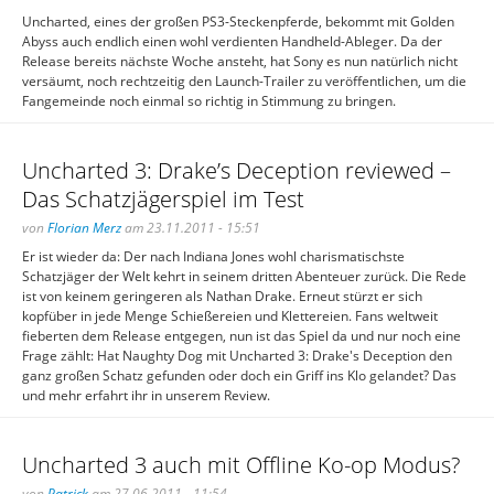
Uncharted, eines der großen PS3-Steckenpferde, bekommt mit Golden
Abyss auch endlich einen wohl verdienten Handheld-Ableger. Da der
Release bereits nächste Woche ansteht, hat Sony es nun natürlich nicht
versäumt, noch rechtzeitig den Launch-Trailer zu veröffentlichen, um die
Fangemeinde noch einmal so richtig in Stimmung zu bringen.
Uncharted 3: Drake’s Deception reviewed –
Das Schatzjägerspiel im Test
von
Florian Merz
am 23.11.2011 - 15:51
Er ist wieder da: Der nach Indiana Jones wohl charismatischste
Schatzjäger der Welt kehrt in seinem dritten Abenteuer zurück. Die Rede
ist von keinem geringeren als Nathan Drake. Erneut stürzt er sich
kopfüber in jede Menge Schießereien und Klettereien. Fans weltweit
fieberten dem Release entgegen, nun ist das Spiel da und nur noch eine
Frage zählt: Hat Naughty Dog mit Uncharted 3: Drake's Deception den
ganz großen Schatz gefunden oder doch ein Griff ins Klo gelandet? Das
und mehr erfahrt ihr in unserem Review.
Uncharted 3 auch mit Offline Ko-op Modus?
von
Patrick
am 27.06.2011 - 11:54