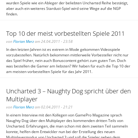
wurden Spiele wie ein Ableger der beliebten Uncharted Reihe bestätigt,
aber auch ein weiteres Stardust-Spiel wird seine Wege auf die NGP
finden.
Top 10 der meist vorbestellten Spiele 2011
von
Florian Merz
am 24.04.2011 - 23:58
In den letzten Jahren ist es extrem in Mode gekommen Videospiele
vorzubestellen. Natürlich bekommen mittlerweile Vorbesteller nicht nur
das Spiel früher, nein auch Bonuscontent gehört zum guten Ton. Doch
was bestellen die Gamer am liebsten? Wir haben für euch die Top 10 der
am meisten vorbestellten Spiele für das Jahr 2011.
Uncharted 3 – Naughty Dog spricht über den
Multiplayer
von
Florian Merz
am 02.04.2011 - 21:21
In einem Interview mit den Kollegen von GamePro Magazine sprach
Naughty Dog über den Multiplayer des kommenden dritten Teils von
Uncharted. Erfahrungen, die man schon mit dem zweiten Teil sammeln
konnte, helfen dem Entwickler nun bei der Erstellung des neuen
Multiplayermodus von Uncharted 3 und soll die Spieler neben dem