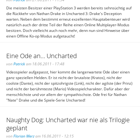
Die meisten Besitzer einer PlayStation 3 werden bereits sehnsüchtig auf
die Rückkehr von Nathan Drake in Uncharted 3: Drake's Deception
warten. Neben dem bestimmt erneut exzellenten Hauptabenteuer wird
natürlich auch der dritte Teil der Reihe einen Online Multiplayer-Modus
besitzen. Doch vielleicht auch noch mehr, denn nun sind Hinweise über
einen Offline Ko-op Modus aufgetaucht!
Eine Ode an… Uncharted
von
Patrick
am 18.06.2011 - 17:48
Videospieler aufgepasst, hier kommt die langerwartete Ode über einen
ganz speziellen Helden. Er ist nicht der brutalste (Kratos), nicht der
coolste (Dante), nicht der spitzohrigste (Link), nicht der agilste (der Prinz)
und nicht der berühmteste (Mario) Videospielcharakter. Dafür aber der
menschlichste und vor allem der sympathischste. Ode frei für Nathan
"Nate" Drake und die Spiele-Serie Uncharted!
Naughty Dog: Uncharted war nie als Trilogie
geplant
von
Florian Merz
am 16.06.2011 - 12:15