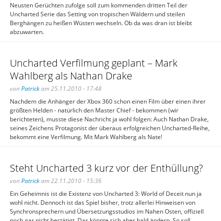
Neusten Gerüchten zufolge soll zum kommenden dritten Teil der
Uncharted Serie das Setting von tropischen Wäldern und steilen
Berghängen zu heißen Wüsten wechseln. Ob da was dran ist bleibt
abzuwarten.
Uncharted Verfilmung geplant – Mark
Wahlberg als Nathan Drake
von
Patrick
am 25.11.2010 - 17:48
Nachdem die Anhänger der Xbox 360 schon einen Film über einen ihrer
größten Helden - natürlich den Master Chief - bekommen (wir
berichteten), musste diese Nachricht ja wohl folgen: Auch Nathan Drake,
seines Zeichens Protagonist der überaus erfolgreichen Uncharted-Reihe,
bekommt eine Verfilmung. Mit Mark Wahlberg als Nate!
Steht Uncharted 3 kurz vor der Enthüllung?
von
Patrick
am 22.11.2010 - 15:36
Ein Geheimnis ist die Existenz von Uncharted 3: World of Deceit nun ja
wohl nicht. Dennoch ist das Spiel bisher, trotz allerlei Hinweisen von
Synchronsprechern und Übersetzungsstudios im Nahen Osten, offiziell
noch gar nicht bestätigt. Das könnte sich aber bald ändern. So soll