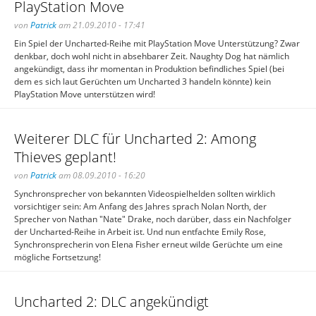
PlayStation Move
von
Patrick
am 21.09.2010 - 17:41
Ein Spiel der Uncharted-Reihe mit PlayStation Move Unterstützung? Zwar
denkbar, doch wohl nicht in absehbarer Zeit. Naughty Dog hat nämlich
angekündigt, dass ihr momentan in Produktion befindliches Spiel (bei
dem es sich laut Gerüchten um Uncharted 3 handeln könnte) kein
PlayStation Move unterstützen wird!
Weiterer DLC für Uncharted 2: Among
Thieves geplant!
von
Patrick
am 08.09.2010 - 16:20
Synchronsprecher von bekannten Videospielhelden sollten wirklich
vorsichtiger sein: Am Anfang des Jahres sprach Nolan North, der
Sprecher von Nathan "Nate" Drake, noch darüber, dass ein Nachfolger
der Uncharted-Reihe in Arbeit ist. Und nun entfachte Emily Rose,
Synchronsprecherin von Elena Fisher erneut wilde Gerüchte um eine
mögliche Fortsetzung!
Uncharted 2: DLC angekündigt