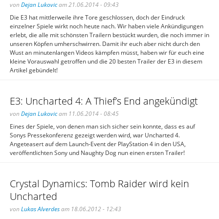
von
Dejan Lukovic
am 21.06.2014 - 09:43
Die E3 hat mittlerweile ihre Tore geschlossen, doch der Eindruck
einzelner Spiele wirkt noch heute nach. Wir haben viele Ankündigungen
erlebt, die alle mit schönsten Trailern bestückt wurden, die noch immer in
unseren Köpfen umherschwirren. Damit ihr euch aber nicht durch den
Wust an minutenlangen Videos kämpfen müsst, haben wir für euch eine
kleine Vorauswahl getroffen und die 20 besten Trailer der E3 in diesem
Artikel gebündelt!
E3: Uncharted 4: A Thief’s End angekündigt
von
Dejan Lukovic
am 11.06.2014 - 08:45
Eines der Spiele, von denen man sich sicher sein konnte, dass es auf
Sonys Pressekonferenz gezeigt werden wird, war Uncharted 4.
Angeteasert auf dem Launch-Event der PlayStation 4 in den USA,
veröffentlichten Sony und Naughty Dog nun einen ersten Trailer!
Crystal Dynamics: Tomb Raider wird kein
Uncharted
von
Lukas Alverdes
am 18.06.2012 - 12:43