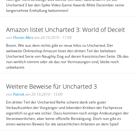
Uncharted 3 bei den Spike Video Game Awards Mitte Dezember seine
langersehnte Enthüllung bekommen!
Amazon listet Uncharted 3: World of Deceit
von
Florian Merz
am 24.10.2010 - 17:00
Boom. Wie aus dem nichts gibt es neue Infos zu Uncharted. Der
weltweite Onlineshop Amazon listet den dritten Teil der beliebten
Uncharted Serie von Naughty Dog auf deren französischen Seite. Ob das
nun wirklich stimmt oder ob das nur Vermutungen sind, bleibt noch
unbekannt.
Weitere Beweise für Uncharted 3
von
Patrick
am 20.10.2010 - 15:00
Ein dritter Teil der Uncharted Reihe scheint dank sehr guter
Verkaufszahlen der Vorgänger und lobenden Kritiken der Fachpresse
eigentlich so gut wie sicher. Dazu kommen noch einige Andeutungen der
Verantwortlichen, aber keine offizielle Bestätigung. Doch nun gibt es
einen weiteren Beweis für die tatsächlichen Arbeiten an dem Spiel!