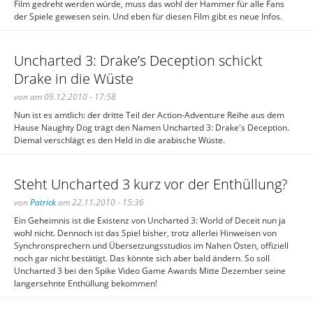
Film gedreht werden würde, muss das wohl der Hammer für alle Fans
der Spiele gewesen sein. Und eben für diesen Film gibt es neue Infos.
Uncharted 3: Drake’s Deception schickt
Drake in die Wüste
von am 09.12.2010 - 17:58
Nun ist es amtlich: der dritte Teil der Action-Adventure Reihe aus dem
Hause Naughty Dog trägt den Namen Uncharted 3: Drake's Deception.
Diemal verschlägt es den Held in die arabische Wüste.
Steht Uncharted 3 kurz vor der Enthüllung?
von
Patrick
am 22.11.2010 - 15:36
Ein Geheimnis ist die Existenz von Uncharted 3: World of Deceit nun ja
wohl nicht. Dennoch ist das Spiel bisher, trotz allerlei Hinweisen von
Synchronsprechern und Übersetzungsstudios im Nahen Osten, offiziell
noch gar nicht bestätigt. Das könnte sich aber bald ändern. So soll
Uncharted 3 bei den Spike Video Game Awards Mitte Dezember seine
langersehnte Enthüllung bekommen!