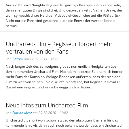
Auch 2011 wird Naughty Dog wieder ganz großes Spiele-Kino abfackeln,
denn aller guten Dinge sind drei. Und deswegen kehrt Nathan Drake, der
wohl sympathischste Held der Videospiel-Geschichte auf die PS3 zurück.
Nicht nur die Fans sind gespannt, auch die Entwickler werden bereits
nervös!
Uncharted-Film – Regisseur fordert mehr
Vertrauen von den Fans
von
Patrick
am 22.02.2011 - 16:02
Nach langer Zeit des Schweigens gibt es nun endlich Neuigkeiten über
den kommenden Uncharted-Film. Nachdem in letzter Zeit nämlich immer
mehr Fans der Konsolen-Vorlage Bedenken äußerten, dass der sich der
Film zu weit von seinen Spiele-Wurzeln entferne, hat Regisseur David O.
Russel nun reagiert und seine Beweggründe erläutert.
Neue Infos zum Uncharted Film
von
Florian Merz
am 29.12.2010 - 11:02
Uncharted 3 gehört wohl schon jetzt zu den absoluten Knallern für das
kommende Jahr. Als dann auch noch bekannt wurde, dass ein Uncharted