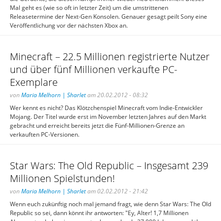
Mal geht es (wie so oft in letzter Zeit) um die umstrittenen
Releasetermine der Next-Gen Konsolen. Genauer gesagt peilt Sony eine
Veröffentlichung vor der nächsten Xbox an.
Minecraft – 22.5 Millionen registrierte Nutzer
und über fünf Millionen verkaufte PC-
Exemplare
von
Maria Melhorn | Sharlet
am 20.02.2012 - 08:32
Wer kennt es nicht? Das Klötzchenspiel Minecraft vom Indie-Entwickler
Mojang. Der Titel wurde erst im November letzten Jahres auf den Markt
gebracht und erreicht bereits jetzt die Fünf-Millionen-Grenze an
verkauften PC-Versionen.
Star Wars: The Old Republic – Insgesamt 239
Millionen Spielstunden!
von
Maria Melhorn | Sharlet
am 02.02.2012 - 21:42
Wenn euch zukünftig noch mal jemand fragt, wie denn Star Wars: The Old
Republic so sei, dann könnt ihr antworten: "Ey, Alter! 1,7 Millionen