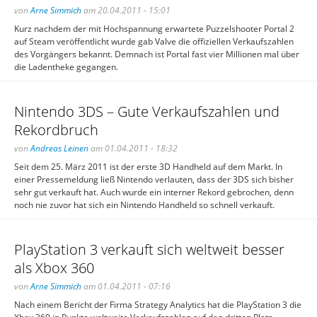
von
Arne Simmich
am 20.04.2011 - 15:01
Kurz nachdem der mit Hochspannung erwartete Puzzelshooter Portal 2
auf Steam veröffentlicht wurde gab Valve die offiziellen Verkaufszahlen
des Vorgängers bekannt. Demnach ist Portal fast vier Millionen mal über
die Ladentheke gegangen.
Nintendo 3DS – Gute Verkaufszahlen und
Rekordbruch
von
Andreas Leinen
am 01.04.2011 - 18:32
Seit dem 25. März 2011 ist der erste 3D Handheld auf dem Markt. In
einer Pressemeldung ließ Nintendo verlauten, dass der 3DS sich bisher
sehr gut verkauft hat. Auch wurde ein interner Rekord gebrochen, denn
noch nie zuvor hat sich ein Nintendo Handheld so schnell verkauft.
PlayStation 3 verkauft sich weltweit besser
als Xbox 360
von
Arne Simmich
am 01.04.2011 - 07:16
Nach einem Bericht der Firma Strategy Analytics hat die PlayStation 3 die