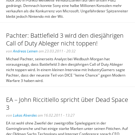
Xbox 360 in Punkto weltweite Verkaufszahlen auf den dritten Platz
gedrängt. Demnach konnte Sony eine halbe Millionen Konsolen mehr
verkaufen als die Konkurrenz von Microsoft. Ungefährdeter Spitzenreiter
bleibt jedoch Nintendo mit der Wii.
Pachter: Battlefield 3 wird den diesjährigen
Call of Duty Ableger nicht toppen!
von
Andreas Leinen
am 23.03.2011 - 20:32
Michael Pachter, seinerseits Analyst bei Wedbush Morgan hat
vorausgesagt, dass Battlefield 3 den diesjährigen Call of Duty Ableger
nicht toppen wird. In einem kleinen Interview mit IndustryGamers sagte
Pachter, dass der neueste Teil von DICE ''keine Chance'' gegen Modern
Warfare 3 haben wird.
EA – John Riccitiello spricht über Dead Space
3
von
Lukas Alverdes
am 16.02.2011 - 13:27
EA ist wohl ohne Zweifel der zweitgrößte Spielegigant in der
Gamingbranche und hat einige starke Marken unter seinen Fittichen. Auf
der Oldman Sachs Technology and Internet Conference sprach CEO