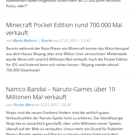
Abonnenten haben insgesamt schon mehr als 27.000 Jahre verzockt!
Krass, oder?"
Minecraft Pocket Edition rund 700.000 Mal
verkauft
von
Maria Melhorn | Sharlet
am 21.01.2012 - 23:42
Bereits während der Beta-Phase von Minecraft konnte das Klötzchenspiel
aus dem Hause Mojang über eine Million User verzeichnen. Mittlerweile
wurde Minecraft rund 4,6 Millionen Mal verkauft. Auch die Pocket Edition
für iOS und Android kann sich sehen lassen - Mojang meldet aktuell
700.000 Downloads!
Namco Bandai – Naruto-Games über 10
Millionen Mal verkauft
von
Florian Merz
am 12.01.2012 - 20:34
Ninjas sind die neuen Zombies! Anders sind die wirklich guten
Verkaufszahlen der Naruto-Spiele nicht zu erklären. Der blondhaarige
Ninja hat es tatsächlich geschafft, über zehn Millionen seiner Spielen
überall auf der Welt zu verkaufen. Umso mehr ein Grund für Publisher
Namco Bandai, weiter auf Naruto zu bauen und ein Spiel nach dem