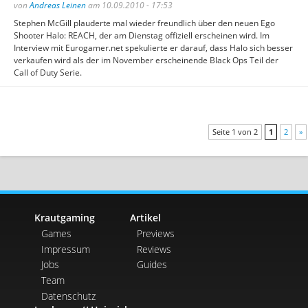
von
Andreas Leinen
am 10.09.2010 - 17:53
Stephen McGill plauderte mal wieder freundlich über den neuen Ego
Shooter Halo: REACH, der am Dienstag offiziell erscheinen wird. Im
Interview mit Eurogamer.net spekulierte er darauf, dass Halo sich besser
verkaufen wird als der im November erscheinende Black Ops Teil der
Call of Duty Serie.
Seite 1 von 2
1
2
»
Krautgaming
Artikel
Games
Previews
Impressum
Reviews
Jobs
Guides
Team
Datenschutz