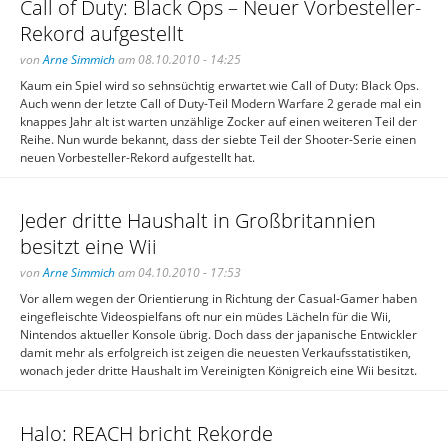
Call of Duty: Black Ops – Neuer Vorbesteller-
Rekord aufgestellt
von
Arne Simmich
am 08.10.2010 - 14:25
Kaum ein Spiel wird so sehnsüchtig erwartet wie Call of Duty: Black Ops.
Auch wenn der letzte Call of Duty-Teil Modern Warfare 2 gerade mal ein
knappes Jahr alt ist warten unzählige Zocker auf einen weiteren Teil der
Reihe. Nun wurde bekannt, dass der siebte Teil der Shooter-Serie einen
neuen Vorbesteller-Rekord aufgestellt hat.
Jeder dritte Haushalt in Großbritannien
besitzt eine Wii
von
Arne Simmich
am 04.10.2010 - 17:53
Vor allem wegen der Orientierung in Richtung der Casual-Gamer haben
eingefleischte Videospielfans oft nur ein müdes Lächeln für die Wii,
Nintendos aktueller Konsole übrig. Doch dass der japanische Entwickler
damit mehr als erfolgreich ist zeigen die neuesten Verkaufsstatistiken,
wonach jeder dritte Haushalt im Vereinigten Königreich eine Wii besitzt.
Halo: REACH bricht Rekorde