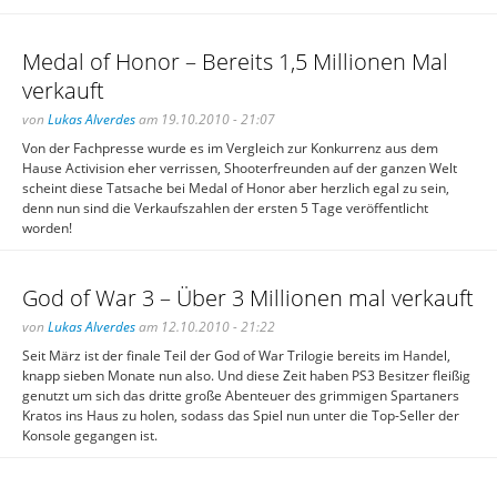
Medal of Honor – Bereits 1,5 Millionen Mal
verkauft
von
Lukas Alverdes
am 19.10.2010 - 21:07
Von der Fachpresse wurde es im Vergleich zur Konkurrenz aus dem
Hause Activision eher verrissen, Shooterfreunden auf der ganzen Welt
scheint diese Tatsache bei Medal of Honor aber herzlich egal zu sein,
denn nun sind die Verkaufszahlen der ersten 5 Tage veröffentlicht
worden!
God of War 3 – Über 3 Millionen mal verkauft
von
Lukas Alverdes
am 12.10.2010 - 21:22
Seit März ist der finale Teil der God of War Trilogie bereits im Handel,
knapp sieben Monate nun also. Und diese Zeit haben PS3 Besitzer fleißig
genutzt um sich das dritte große Abenteuer des grimmigen Spartaners
Kratos ins Haus zu holen, sodass das Spiel nun unter die Top-Seller der
Konsole gegangen ist.