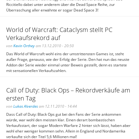
Riccitiello dabei unter anderem über die Dead Space Reihe, zur
Überraschung aller erwähnte er sogar Dead Space 3!
World of Warcraft: Cataclysm stellt PC
Verkaufsrekord auf
von
Kevin Orthey
am 13.12.2010 - 20:50
Das World of Warcraft wohl eins der umstrittensten Games ist, steht
außer Frage, genauso, wie der Erfolg der Serie. Den hat nun das neuste
Addon der Serie wieder einmal unter Beweis gestellt, denn es startete
mit sensationellen Verkaufszahlen.
Call of Duty: Black Ops – Rekordverkäufe am
ersten Tag
von
Lukas Alverdes
am 12.11.2010 - 14:44
Dass Call of Duty: Black Ops gut bei den Fans der Serie ankommen
würde, war wohl den meisten klar. Einen derart bombastischen
Verkaufsstart, der sogar Modern Warfare 2 hinter sich lässt, haben aber
wohl eher weniger kommen sehn. Allein in England und Nordamerika
verkaufte sich der Titel 5,6 Millionen mal!