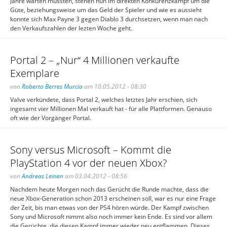
Jahre warten mussten, stehen nun im direkten Konkurenzkampf um die
Güte, beziehungsweise um das Geld der Spieler und wie es aussieht
konnte sich Max Payne 3 gegen Diablo 3 durchsetzen, wenn man nach
den Verkaufszahlen der lezten Woche geht.
Portal 2 – „Nur“ 4 Millionen verkaufte
Exemplare
von
Roberto Berres Murcia
am 10.05.2012 - 08:30
Valve verkündete, dass Portal 2, welches letztes Jahr erschien, sich
ingesamt vier Millionen Mal verkauft hat - für alle Plattformen. Genauso
oft wie der Vorgänger Portal.
Sony versus Microsoft – Kommt die
PlayStation 4 vor der neuen Xbox?
von
Andreas Leinen
am 03.04.2012 - 08:56
Nachdem heute Morgen noch das Gerücht die Runde machte, dass die
neue Xbox-Generation schon 2013 erscheinen soll, war es nur eine Frage
der Zeit, bis man etwas von der PS4 hören würde. Der Kampf zwischen
Sony und Microsoft nimmt also noch immer kein Ende. Es sind vor allem
die Gerüchte, die diesen Kampf immer wieder neu entflammen. Dieses