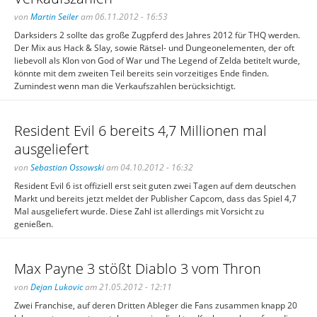
von
Martin Seiler
am 06.11.2012 - 16:53
Darksiders 2 sollte das große Zugpferd des Jahres 2012 für THQ werden.
Der Mix aus Hack & Slay, sowie Rätsel- und Dungeonelementen, der oft
liebevoll als Klon von God of War und The Legend of Zelda betitelt wurde,
könnte mit dem zweiten Teil bereits sein vorzeitiges Ende finden.
Zumindest wenn man die Verkaufszahlen berücksichtigt.
Resident Evil 6 bereits 4,7 Millionen mal
ausgeliefert
von
Sebastian Ossowski
am 04.10.2012 - 16:32
Resident Evil 6 ist offiziell erst seit guten zwei Tagen auf dem deutschen
Markt und bereits jetzt meldet der Publisher Capcom, dass das Spiel 4,7
Mal ausgeliefert wurde. Diese Zahl ist allerdings mit Vorsicht zu
genießen.
Max Payne 3 stößt Diablo 3 vom Thron
von
Dejan Lukovic
am 21.05.2012 - 12:11
Zwei Franchise, auf deren Dritten Ableger die Fans zusammen knapp 20