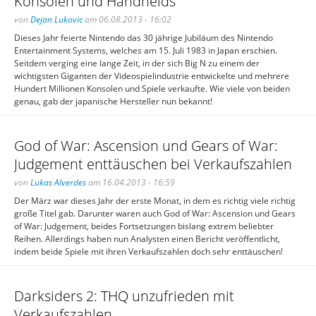
Konsolen und Handhelds
von
Dejan Lukovic
am 06.08.2013 - 16:02
Dieses Jahr feierte Nintendo das 30 jährige Jubiläum des Nintendo
Entertainment Systems, welches am 15. Juli 1983 in Japan erschien.
Seitdem verging eine lange Zeit, in der sich Big N zu einem der
wichtigsten Giganten der Videospielindustrie entwickelte und mehrere
Hundert Millionen Konsolen und Spiele verkaufte. Wie viele von beiden
genau, gab der japanische Hersteller nun bekannt!
God of War: Ascension und Gears of War:
Judgement enttäuschen bei Verkaufszahlen
von
Lukas Alverdes
am 16.04.2013 - 16:59
Der März war dieses Jahr der erste Monat, in dem es richtig viele richtig
große Titel gab. Darunter waren auch God of War: Ascension und Gears
of War: Judgement, beides Fortsetzungen bislang extrem beliebter
Reihen. Allerdings haben nun Analysten einen Bericht veröffentlicht,
indem beide Spiele mit ihren Verkaufszahlen doch sehr enttäuschen!
Darksiders 2: THQ unzufrieden mit
Verkaufszahlen