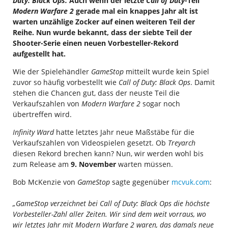
Duty: Black Ops.
Auch wenn der letzte
Call of Duty
-Teil
Modern Warfare 2
gerade mal ein knappes Jahr alt ist
warten unzählige Zocker auf einen weiteren Teil der
Reihe. Nun wurde bekannt, dass der siebte Teil der
Shooter-Serie einen neuen Vorbesteller-Rekord
aufgestellt hat.
Wie der Spielehändler
GameStop
mitteilt wurde kein Spiel
zuvor so häufig vorbestellt wie
Call of Duty: Black Ops
. Damit
stehen die Chancen gut, dass der neuste Teil die
Verkaufszahlen von
Modern Warfare 2
sogar noch
übertreffen wird.
Infinity Ward
hatte letztes Jahr neue Maßstäbe für die
Verkaufszahlen von Videospielen gesetzt. Ob
Treyarch
diesen Rekord brechen kann? Nun, wir werden wohl bis
zum Release am
9. November
warten müssen.
Bob McKenzie von
GameStop
sagte gegenüber
mcvuk.com
:
„GameStop verzeichnet bei Call of Duty: Black Ops die höchste
Vorbesteller-Zahl aller Zeiten. Wir sind dem weit vorraus, wo
wir letztes Jahr mit Modern Warfare 2 waren, das damals neue