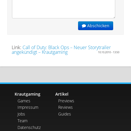
Abschicken
Link:
Call of Duty: Black Ops – Neuer Storytrailer
angekündigt – Krautgaming
10.10.2010 - 13:50
Krautgaming
Artikel
Games
Previews
Impressum
Reviews
Jobs
Guides
Team
Datenschutz