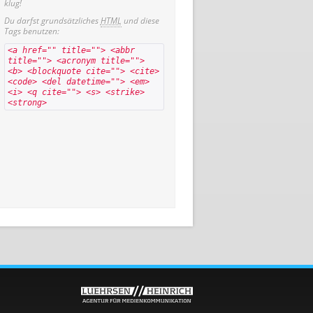
klug!
Du darfst grundsätzliches
HTML
und diese
Tags benutzen:
<a href="" title=""> <abbr
title=""> <acronym title="">
<b> <blockquote cite=""> <cite>
<code> <del datetime=""> <em>
<i> <q cite=""> <s> <strike>
<strong>