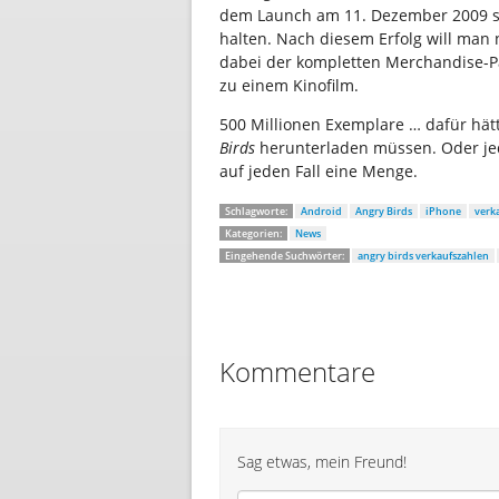
dem Launch am 11. Dezember 2009 st
halten. Nach diesem Erfolg will man
dabei der kompletten Merchandise-Pa
zu einem Kinofilm.
500 Millionen Exemplare … dafür hä
Birds
herunterladen müssen. Oder jed
auf jeden Fall eine Menge.
Schlagworte:
Android
Angry Birds
iPhone
verk
Kategorien:
News
Eingehende Suchwörter:
angry birds verkaufszahlen
Kommentare
Sag etwas, mein Freund!