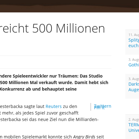
reicht 500 Millionen
11. Au
Spli
euch
3. Aug
Goth
ndere Spieleentwickler nur Träumen: Das Studio
3. Aug
500 Millionen Mal verkauft wurde. Damit hebt sich
Dark
r Konkurrenz ab und behauptet seine
Auge
Twittern
Vesterbacka sagte laut
Reuters
zu den
Pin It
 mehr, als jedes Spiel zuvor geschafft
sterbacka sei das neue Ziel nun die Milliarden-
2. Aug
TERM
Univ
m mobilen Spielemarkt konnte sich
Angry Birds
seit