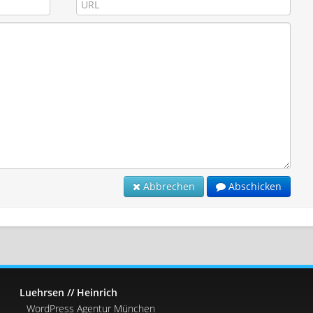
Abbrechen
Abschicken
Luehrsen // Heinrich
WordPress Agentur München