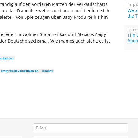
ändig auf den vorderen Plätzen der Verkaufscharts
31. Jul
We a
 nun das Franchise weiter ausbauen und bedient sich
die 
lette – von Spielzeugen über Baby-Produkte bis hin
25. Ok
tte jeder Einwohner Südamerikas und Mexicos
Angry
Tim 
Aben
er Deutsche sechsmal. Wie man es auch sieht, es ist
aufszahlen
amgry brids verkaufszahlen
content