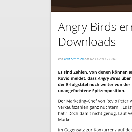
Angry Birds er
Downloads
von
Arne Simmich
am 02.11.2011 - 17:01
Es sind Zahlen, von denen können a
Rovio meldet, dass
Angry Birds
über 
der Erfolgstitel noch weiter von de
unangefochtene Spitzenposition.
Der Marketing-Chef von Rovio Peter 
Verkaufszahlen ganz nüchtern: „Es ist
hat.“ Doch damit nicht genug. Laut Ve
Marke.
Im Gegensatz zur Konkurrenz auf de