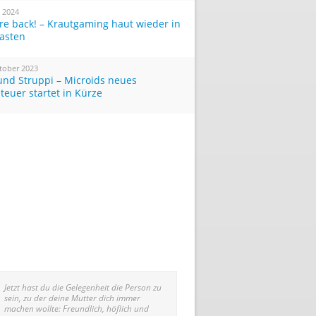
i 2024
re back! – Krautgaming haut wieder in
Tasten
tober 2023
und Struppi – Microids neues
teuer startet in Kürze
Jetzt hast du die Gelegenheit die Person zu
sein, zu der deine Mutter dich immer
machen wollte: Freundlich, höflich und