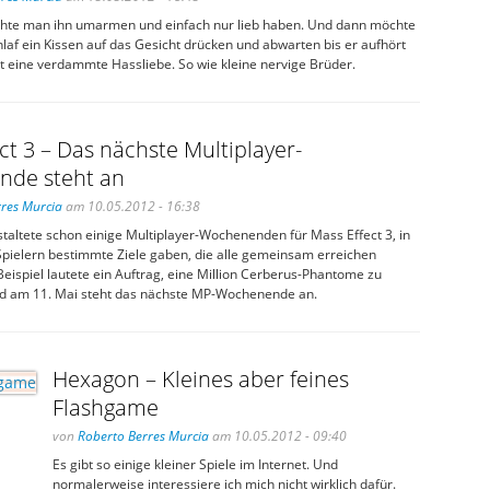
te man ihn umarmen und einfach nur lieb haben. Und dann möchte
af ein Kissen auf das Gesicht drücken und abwarten bis er aufhört
st eine verdammte Hassliebe. So wie kleine nervige Brüder.
ct 3 – Das nächste Multiplayer-
de steht an
res Murcia
am 10.05.2012 - 16:38
taltete schon einige Multiplayer-Wochenenden für Mass Effect 3, in
Spielern bestimmte Ziele gaben, die alle gemeinsam erreichen
ispiel lautete ein Auftrag, eine Million Cerberus-Phantome zu
nd am 11. Mai steht das nächste MP-Wochenende an.
Hexagon – Kleines aber feines
Flashgame
von
Roberto Berres Murcia
am 10.05.2012 - 09:40
Es gibt so einige kleiner Spiele im Internet. Und
normalerweise interessiere ich mich nicht wirklich dafür.