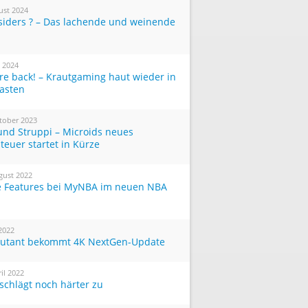
ust 2024
siders ? – Das lachende und weinende
i 2024
re back! – Krautgaming haut wieder in
Tasten
tober 2023
und Struppi – Microids neues
teuer startet in Kürze
gust 2022
 Features bei MyNBA im neuen NBA
 2022
utant bekommt 4K NextGen-Update
ril 2022
 schlägt noch härter zu