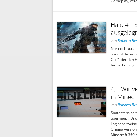
Gameplay, veröf
Halo 4 – 
ausgelegt
von
Roberto Ber
Nur noch kurze 
nur auf die ne
Ops", der den 
für mehrere Jah
4J: „Wir 
in Minecr
von
Roberto Ber
Spätestens seit
überhaupt. Und 
Logischerweise 
Originalversion
Minecraft 360 