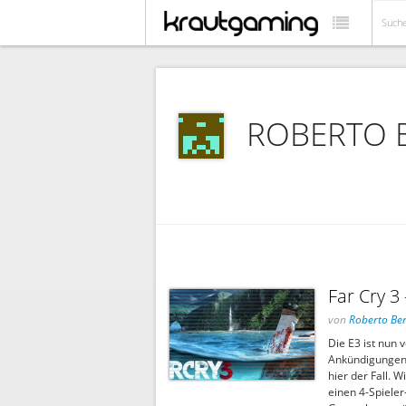
ROBERTO 
Far Cry 3 
von
Roberto Ber
Die E3 ist nun
Ankündigungen g
hier der Fall. 
einen 4-Spiele