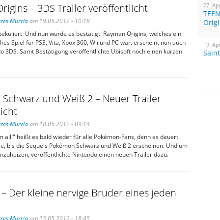
igins – 3DS Trailer veröffentlicht
27. Ap
TEEN
res Murcia
am 19.05.2012 - 10:18
Orig
pekuliert. Und nun wurde es bestätigt. Rayman Origins, welches ein
ches Spiel für PS3, Vita, Xbox 360, Wii und PC war, erscheint nun auch
19. Ap
o 3DS. Samt Bestätigung veröffentlichte Ubisoft noch einen kurzen
Sain
Schwarz und Weiß 2 – Neuer Trailer
licht
res Murcia
am 18.05.2012 - 09:14
m all!" heißt es bald wieder für alle Pokémon-Fans, denn es dauert
ge, bis die Sequels Pokémon Schwarz und Weiß 2 erscheinen. Und um
nzuheizen, veröffentlichte Nintendo einen neuen Trailer dazu.
– Der kleine nervige Bruder eines jeden
res Murcia
am 15.05.2012 - 18:45