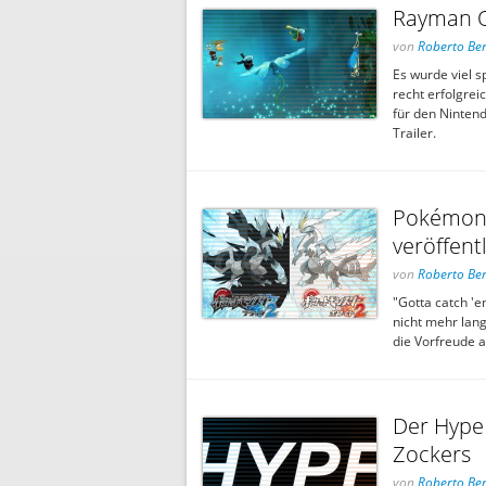
Rayman Or
von
Roberto Ber
Es wurde viel s
recht erfolgrei
für den Nintend
Trailer.
Pokémon 
veröffent
von
Roberto Ber
"Gotta catch 'e
nicht mehr lan
die Vorfreude a
Der Hype 
Zockers
von
Roberto Ber