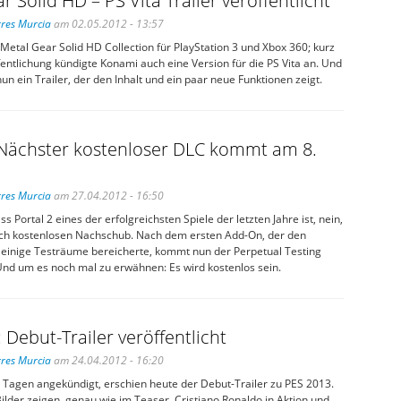
r Solid HD – PS Vita Trailer veröffentlicht
res Murcia
am 02.05.2012 - 13:57
Metal Gear Solid HD Collection für PlayStation 3 und Xbox 360; kurz
entlichung kündigte Konami auch eine Version für die PS Vita an. Und
un ein Trailer, der den Inhalt und ein paar neue Funktionen zeigt.
: Nächster kostenloser DLC kommt am 8.
res Murcia
am 27.04.2012 - 16:50
s Portal 2 eines der erfolgreichsten Spiele der letzten Jahre ist, nein,
och kostenlosen Nachschub. Nach dem ersten Add-On, der den
 einige Testräume bereicherte, kommt nun der Perpetual Testing
 Und um es noch mal zu erwähnen: Es wird kostenlos sein.
 Debut-Trailer veröffentlicht
res Murcia
am 24.04.2012 - 16:20
n Tagen angekündigt, erschien heute der Debut-Trailer zu PES 2013.
lder zeigen, genau wie im Teaser, Cristiano Ronaldo in Aktion und