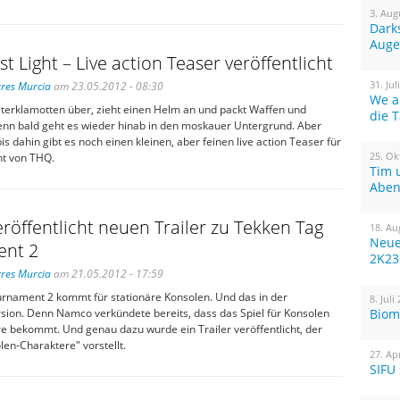
3. Aug
Dark
Auge
st Light – Live action Teaser veröffentlicht
31. Jul
res Murcia
am 23.05.2012 - 08:30
We a
eiterklamotten über, zieht einen Helm an und packt Waffen und
die 
denn bald geht es wieder hinab in den moskauer Untergrund. Aber
bis dahin gibt es noch einen kleinen, aber feinen live action Teaser für
25. Ok
ht von THQ.
Tim 
Aben
öffentlicht neuen Trailer zu Tekken Tag
18. Au
Neue
nt 2
2K23
res Murcia
am 21.05.2012 - 17:59
rnament 2 kommt für stationäre Konsolen. Und das in der
8. Juli
rsion. Denn Namco verkündete bereits, dass das Spiel für Konsolen
Biom
e bekommt. Und genau dazu wurde ein Trailer veröffentlicht, der
en-Charaktere" vorstellt.
27. Ap
SIFU