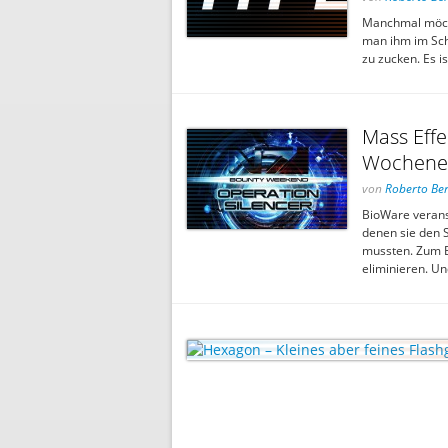
Manchmal möch
man ihm im Schl
zu zucken. Es i
Mass Effe
Wochenen
von
Roberto Ber
BioWare verans
denen sie den 
mussten. Zum Be
eliminieren. U