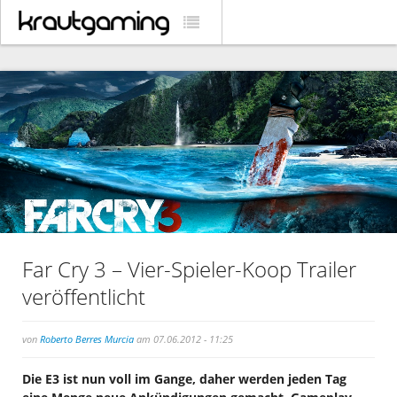
Far Cry 3 – Vier-Spieler-Koop Trailer
veröffentlicht
von
Roberto Berres Murcia
am 07.06.2012 - 11:25
Die E3 ist nun voll im Gange, daher werden jeden Tag