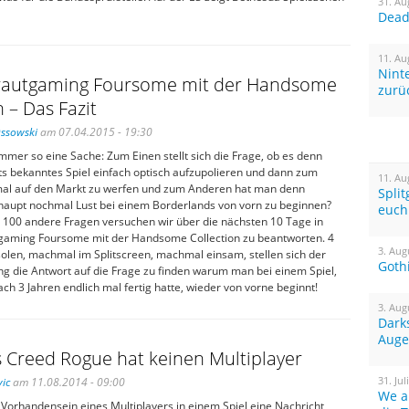
31. Au
Dead 
11. Au
Nint
rautgaming Foursome mit der Handsome
zurü
n – Das Fazit
Ossowski
am 07.04.2015 - 19:30
mer so eine Sache: Zum Einen stellt sich die Frage, ob es denn
its bekanntes Spiel einfach optisch aufzupolieren und dann zum
11. Au
mal auf den Markt zu werfen und zum Anderen hat man denn
Spli
rhaupt nochmal Lust bei einem Borderlands von vorn zu beginnen?
euch
a 100 andere Fragen versuchen wir über die nächsten 10 Tage in
aming Foursome mit der Handsome Collection zu beantworten. 4
3. Aug
olen, machmal im Splitscreen, machmal einsam, stellen sich der
Goth
g die Antwort auf die Frage zu finden warum man bei einem Spiel,
h 3 Jahren endlich mal fertig hatte, wieder von vorne beginnt!
3. Aug
Dark
Auge
s Creed Rogue hat keinen Multiplayer
31. Jul
ic
am 11.08.2014 - 09:00
We a
Vorhandensein eines Multiplayers in einem Spiel eine Nachricht