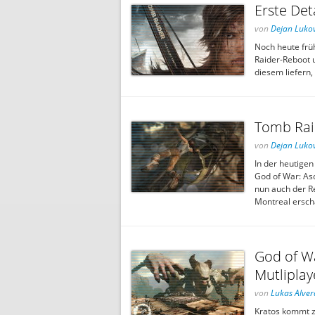
Erste Det
von
Dejan Lukov
Noch heute frü
Raider-Reboot 
diesem liefern,
Tomb Raid
von
Dejan Lukov
In der heutige
God of War: Asc
nun auch der R
Montreal ersch
God of Wa
Mutliplaye
von
Lukas Alver
Kratos kommt z