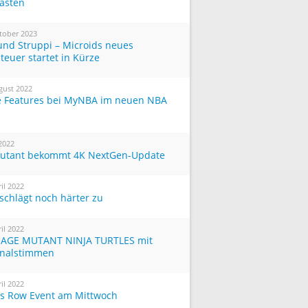
Tasten
tober 2023
und Struppi – Microids neues
teuer startet in Kürze
gust 2022
 Features bei MyNBA im neuen NBA
 2022
utant bekommt 4K NextGen-Update
ril 2022
 schlägt noch härter zu
ril 2022
AGE MUTANT NINJA TURTLES mit
inalstimmen
ril 2022
ts Row Event am Mittwoch