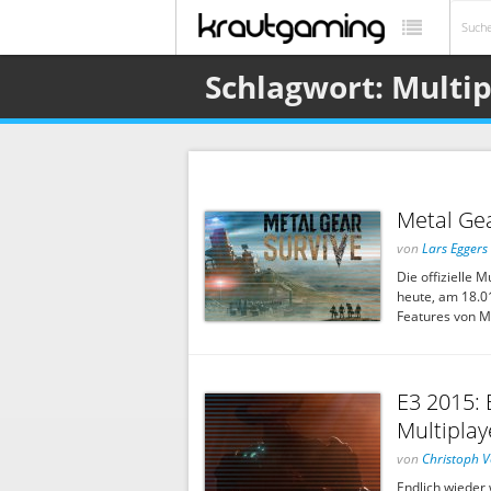
Schlagwort: Multi
Metal Gea
von
Lars Eggers
Die offizielle 
heute, am 18.01.
Features von Me
E3 2015: 
Multiplay
von
Christoph V
Endlich wieder 