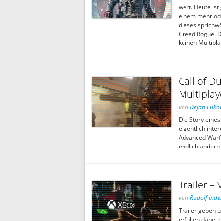
wert. Heute ist 
einem mehr oder
dieses sprichwö
Creed Rogue. D
keinen Multipla
Call of D
Multipla
von
Dejan Lukov
Die Story eines
eigentlich inte
Advanced Warfa
endlich ändern 
Trailer –
von
Rudolf Inde
Trailer geben u
erfüllen dabei 