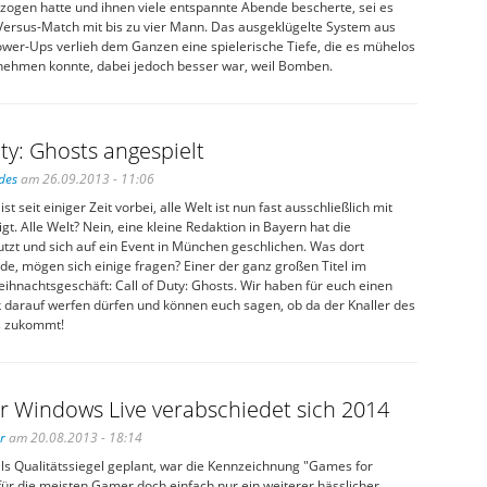
zogen hatte und ihnen viele entspannte Abende bescherte, sei es
 Versus-Match mit bis zu vier Mann. Das ausgeklügelte System aus
er-Ups verlieh dem Ganzen eine spielerische Tiefe, die es mühelos
nehmen konnte, dabei jedoch besser war, weil Bomben.
uty: Ghosts angespielt
des
am 26.09.2013 - 11:06
 seit einiger Zeit vorbei, alle Welt ist nun fast ausschließlich mit
gt. Alle Welt? Nein, eine kleine Redaktion in Bayern hat die
tzt und sich auf ein Event in München geschlichen. Was dort
de, mögen sich einige fragen? Einer der ganz großen Titel im
nachtsgeschäft: Call of Duty: Ghosts. Wir haben für euch einen
k darauf werfen dürfen und können euch sagen, ob da der Knaller des
s zukommt!
r Windows Live verabschiedet sich 2014
r
am 20.08.2013 - 18:14
ls Qualitätssiegel geplant, war die Kennzeichnung "Games for
ür die meisten Gamer doch einfach nur ein weiterer hässlicher