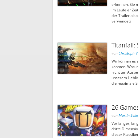
erkennen. Sie m
im Laufe er Zei
der Trailer als
verwendet?
Titanfall
von
Christoph V
Wir können es 
könnten. Worum 
nicht um Ausbe
unserem Liebli
die maximale Sp
26 Games
von
Martin Seile
Vor langer, lang
dritte Dimension
dieser Klassik