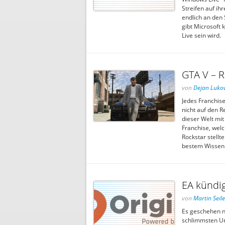
Streifen auf i
endlich an den 
gibt Microsoft
Live sein wird.
GTA V – R
von
Dejan Lukov
Jedes Franchise
nicht auf den 
dieser Welt mit
Franchise, welc
Rockstar stellt
bestem Wissen
EA kündig
von
Martin Seile
Es geschehen n
schlimmsten Un