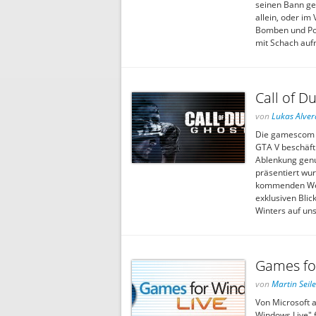
seinen Bann ge
allein, oder im
Bomben und Pow
mit Schach auf
Call of D
von
Lukas Alver
Die gamescom ist
GTA V beschäfti
Ablenkung genu
präsentiert wur
kommenden Weih
exklusiven Blic
Winters auf un
Games fo
von
Martin Seile
Von Microsoft a
Windows Live" f