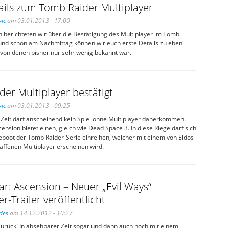
ails zum Tomb Raider Multiplayer
ic
am 03.01.2013 - 17:00
h berichteten wir über die Bestätigung des Multiplayer im Tomb
und schon am Nachmittag können wir euch erste Details zu eben
 von denen bisher nur sehr wenig bekannt war.
er Multiplayer bestätigt
ic
am 03.01.2013 - 09:25
n Zeit darf anscheinend kein Spiel ohne Multiplayer daherkommen.
ension bietet einen, gleich wie Dead Space 3. In diese Riege darf sich
eboot der Tomb Raider-Serie einreihen, welcher mit einem von Eidos
affenen Multiplayer erscheinen wird.
r: Ascension – Neuer „Evil Ways“
r-Trailer veröffentlicht
des
am 14.12.2012 - 10:27
urück! In absehbarer Zeit sogar und dann auch noch mit einem