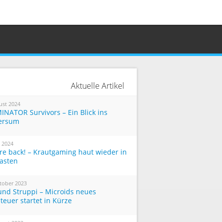
Aktuelle Artikel
ust 2024
INATOR Survivors – Ein Blick ins
ersum
i 2024
re back! – Krautgaming haut wieder in
Tasten
tober 2023
und Struppi – Microids neues
teuer startet in Kürze