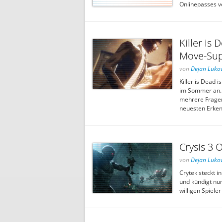
Onlinepasses ve
Killer is
Move-Sup
von
Dejan Lukov
Killer is Dead 
im Sommer an. 
mehrere Fragen
neuesten Erken
Crysis 3
von
Dejan Lukov
Crytek steckt i
und kündigt nun
willigen Spieler