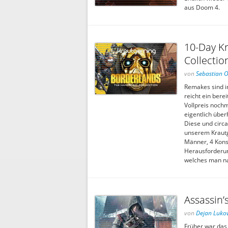
aus Doom 4.
10-Day K
Collectio
von
Sebastian 
Remakes sind im
reicht ein bere
Vollpreis noch
eigentlich übe
Diese und circ
unserem Krautg
Männer, 4 Kons
Herausforderun
welches man nac
Assassin’
von
Dejan Lukov
Früher war das 