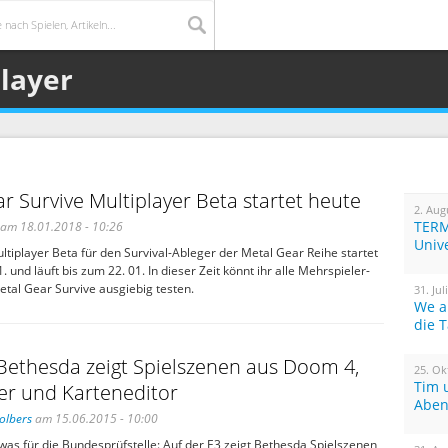
player
r Survive Multiplayer Beta startet heute
2. Aug
TERM
am 18.01.2018 - 10:26
Univ
Multiplayer Beta für den Survival-Ableger der Metal Gear Reihe startet
 und läuft bis zum 22. 01. In dieser Zeit könnt ihr alle Mehrspieler-
tal Gear Survive ausgiebig testen.
31. Jul
We a
die 
Bethesda zeigt Spielszenen aus Doom 4,
25. Ok
Tim 
er und Karteneditor
Aben
olbers
am 15.06.2015 - 10:00
was für die Bundesprüfstelle: Auf der E3 zeigt Bethesda Spielszenen