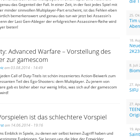
die 
genau das Gegenteil der Fall. In einer Zeit, in der fast jedes Spiel mit
 minder sinnvollen Multiplayer-Part erscheint, ist das Fehlen eben
25. Ok
rtlich bemerkenswert und genau das tun wir jetzt bei Assassin's
Tim 
enn der Last Gen-Ableger der erfolgreichen Assassinen-Reihe wird
Aben
yer bieten!
18. Au
Neue
uty: Advanced Warfare – Vorstellung des
2K23
yer zur gamescom
8. Juli
ic
am 03.08.2014 - 14:49
Biom
 jeden Call of Duty-Titels ist schön inszeniertes Action-Beiwerk zum
ressanten Teil des Ego-Shooters: dem Multiplayer. Zu jenem von
27. Ap
re gab es bisher aber nur wenig Infos, was sich auf der gamescom
SIFU
wird!
27. Ap
TEEN
Orig
 Vorspielen ist das schlechtere Vorspiel
rst
am 14.06.2014 - 19:16
19. Ap
ns Einblick in Spiele, zu denen wir selbst keinen Zugriff haben und
Sain
bestimmte Funktionen. Sie lassen uns die Idee der Entwickler