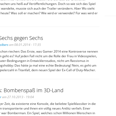
achen uns heiß auf Veröffentlichungen. Doch so wie sich das Spiel
t wandelte, musste sich auch der Trailer verändern. Aber Wo steht
o heute? Was soll er machen? Wie wird er verwendet? Für was wird er
: Sechs gegen Sechs
olbers
am 08.01.2014 - 17:35
schon riechen: Das Erste, was Gamer 2014 eine Kontroverse nennen
geht es? Auf jeden Fall nicht um die Rolle der Frau in Videospielen,
uter-Bedingungen in Entwicklerstudios, nicht um Rassismus in
ngshobby: Das hätte ja mal eine echte Bedeutung! Nein, es geht um
ielerzahl in Titanfall, dem neuen Spiel der Ex-Call of Duty-Macher.
: Bombenspaß im 3D-Land
r
am 27.10.2013 - 19:04
er Zeit, da existierte eine Konsole, die beliebte Spielklassiker in die
 transportierte und ihnen ein völlig neues Antlitz verlieh. Einer
er war Bomberman. Ein Spiel, welches schon Millionen Menschen in