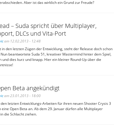
rabschieden. Aber ist das wirklich ein Grund zur Freude?
 Dead – Suda spricht über Multiplayer,
port, DLCs und Vita-Port
ic
am 12.02.2013 - 12:48
ist in den letzten Zügen der Entwicklung, steht der Release doch schon
Nun beantwortete Suda 51, kreativer Mastermind hinter dem Spiel,
 und dies kurz und knapp. Hier ein kleiner Round-Up über die
ntnisse!
 Open Beta angekündigt
ic
am 23.01.2013 - 18:00
n den letzten Entwicklungs-Arbeiten für ihren neuen Shooter Crysis 3
 eine Open Beta an. Ab dem 29. Januar dürfen alle Multiplayer
 in die Schlacht ziehen.