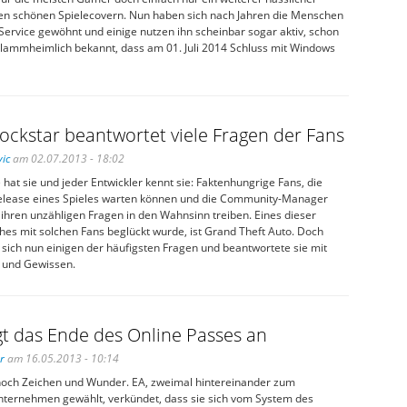
hren schönen Spielecovern. Nun haben sich nach Jahren die Menschen
Service gewöhnt und einige nutzen ihn scheinbar sogar aktiv, schon
 klammheimlich bekannt, dass am 01. Juli 2014 Schluss mit Windows
ockstar beantwortet viele Fragen der Fans
ic
am 02.07.2013 - 18:02
 hat sie und jeder Entwickler kennt sie: Faktenhungrige Fans, die
Release eines Spieles warten können und die Community-Manager
 ihren unzähligen Fragen in den Wahnsinn treiben. Eines dieser
hes mit solchen Fans beglückt wurde, ist Grand Theft Auto. Doch
e sich nun einigen der häufigsten Fragen und beantwortete sie mit
 und Gewissen.
t das Ende des Online Passes an
r
am 16.05.2013 - 10:14
och Zeichen und Wunder. EA, zweimal hintereinander zum
ternehmen gewählt, verkündet, dass sie sich vom System des