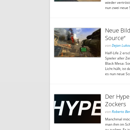
wieder vertrös
nun zwei neue S
Neue Bild
Source“
von
Dejan Lukov
Half-Life 2 ers
Spieler aller Z
Black Mesa: Sou
Licht hüllt, is
es nun neue Sc
Der Hype 
Zockers
von
Roberto Ber
Manchmal möch
man ihm im Schl
zu zucken. Es i