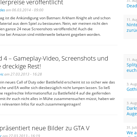
lerpreise veröffentlicht
31. Au
Dead 
des
am 06.03.2014 - 09:00
ag ist die Ankündigung von Batman: Arkham Knight alt und schon
11. Au
Material aus dem Spiel zu bestaunen. Nein, wir meinen nicht den
Nint
den ganze 24 neue Screenshots veröffentlicht! Auch die
zurü
eise bei Amazon sind mittlerweile bekannt gegeben worden.
ld 4 – Gameplay-Video, Screenshots und
11. Au
Spli
 dreckige Rest!
euch
ic
am 27.03.2013 - 16:28
in neues Call of Duty oder Battlefield erscheint ist so sicher wie das
3. Aug
che und EA wollte sich diesbezüglich nicht lumpen lassen. So ließ
Goth
e regelrechte Informationsflut zu Battlefield 4 auf die geifernden
amit ihr euch nicht alles in Mühe zusammensuchen müsst, haben wir
3. Aug
lle relevanten Infos für euch zusammengetragen!
Dark
Auge
präsentiert neue Bilder zu GTA V
31. Jul
We a
r
am 27.03.2013 - 16:19