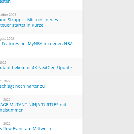
Tasten
tober 2023
und Struppi – Microids neues
teuer startet in Kürze
gust 2022
 Features bei MyNBA im neuen NBA
 2022
utant bekommt 4K NextGen-Update
ril 2022
 schlägt noch härter zu
ril 2022
AGE MUTANT NINJA TURTLES mit
inalstimmen
ril 2022
ts Row Event am Mittwoch