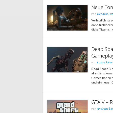
Neue Tom
von
Hendrik Lu
Verletzlich ist
dann frohlocken
dicke Titten sin
Dead Spa
Gameplay
von
Lukas Alver
Dead Space 3 h
aller Fans komm
Games hat nich
und ein neuer G
GTA V – R
von
Andreas Le