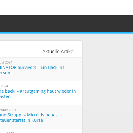
Aktuelle Artikel
ust 2024
INATOR Survivors – Ein Blick ins
ersum
i 2024
re back! – Krautgaming haut wieder in
Tasten
tober 2023
und Struppi – Microids neues
teuer startet in Kürze