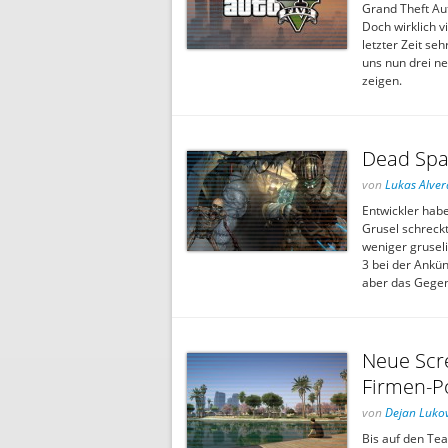
Grand Theft Aut
Doch wirklich v
letzter Zeit se
uns nun drei ne
zeigen.
Dead Spac
von
Lukas Alver
Entwickler hab
Grusel schreck
weniger gruseli
3 bei der Ankün
aber das Gegen
Neue Scr
Firmen-Po
von
Dejan Lukov
Bis auf den Tea