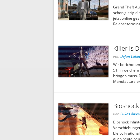
Grand Theft Aut
schon gierig di
jetzt online ge
Releasetermins
Killer is
von
Dejan Lukov
Wir berichtete
51, in welchem 
bringen muss. 
Manufacture ers
Bioshock 
von
Lukas Alver
Bioshock Infini
Verschiebungen 
bleibt Irration
auch heute neu