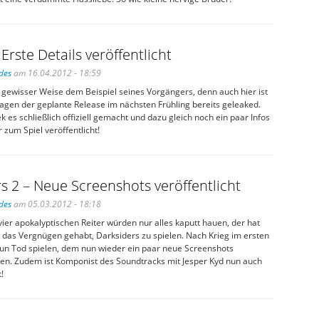
 Erste Details veröffentlicht
des
am 16.04.2012 - 18:59
in gewisser Weise dem Beispiel seines Vorgängers, denn auch hier ist
Tagen der geplante Release im nächsten Frühling bereits geleaked.
k es schließlich offiziell gemacht und dazu gleich noch ein paar Infos
r zum Spiel veröffentlicht!
s 2 – Neue Screenshots veröffentlicht
des
am 05.03.2012 - 18:18
vier apokalyptischen Reiter würden nur alles kaputt hauen, der hat
 das Vergnügen gehabt, Darksiders zu spielen. Nach Krieg im ersten
nun Tod spielen, dem nun wieder ein paar neue Screenshots
n. Zudem ist Komponist des Soundtracks mit Jesper Kyd nun auch
!