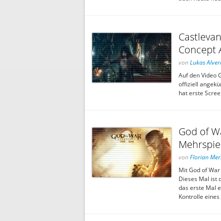
Castlevan
Concept A
von
Lukas Alver
Auf den Video 
offiziell ange
hat erste Scree
God of W
Mehrspiel
von
Florian Mer
Mit God of War 
Dieses Mal ist 
das erste Mal 
Kontrolle eine