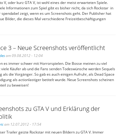
o V, oder kurz GTA V, ist wohl eines der meist erwarteten Spiele.
iele Informationen zum Spiel gibt es bisher nicht, da sich Rockstar in
hr spendabel zeigt, wenn es um Screenshots geht. Der Publisher hat
ue Bilder, die dieses Mal verschiedene Freizeitbeschäftigungen
e 3 – Neue Screenshots veröffentlicht
des
am 09.08.2012 - 12:04
en es immer schwer mit Horrorspielen. Die Bosse meinen zu viel
t viele Käufer ab und die Fans senden Todeswünsche werden Sequels
g als die Vorgänger. So gab es auch einigen Aufruhr, als Dead Space
digung als actionlastiger betitelt wurde. Neue Screenshots scheinen
teil zu beweisen!
eenshots zu GTA V und Erklärung der
litik
ic
am 12.07.2012 - 17:54
ser Trailer geizte Rockstar mit neuen Bildern zu GTA V. Immer