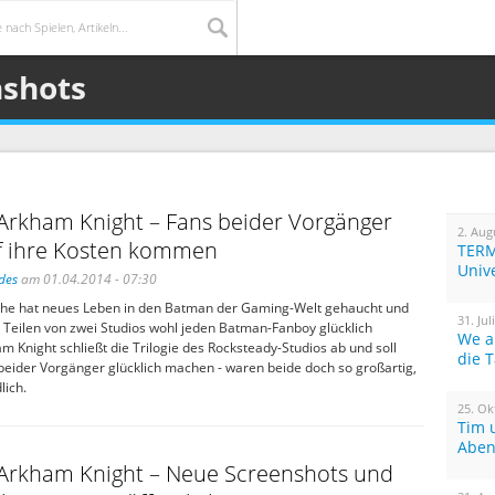
nshots
Arkham Knight – Fans beider Vorgänger
2. Aug
uf ihre Kosten kommen
TERM
Univ
des
am 01.04.2014 - 07:30
he hat neues Leben in den Batman der Gaming-Welt gehaucht und
31. Jul
i Teilen von zwei Studios wohl jeden Batman-Fanboy glücklich
We a
 Knight schließt die Trilogie des Rocksteady-Studios ab und soll
die 
beider Vorgänger glücklich machen - waren beide doch so großartig,
lich.
25. Ok
Tim 
Aben
Arkham Knight – Neue Screenshots und