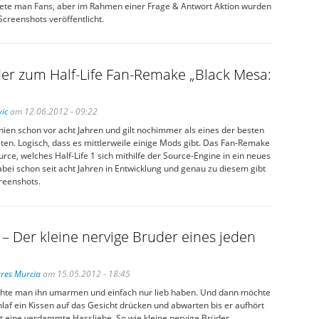
tete man Fans, aber im Rahmen einer Frage & Antwort Aktion wurden
creenshots veröffentlicht.
er zum Half-Life Fan-Remake „Black Mesa:
ic
am 12.06.2012 - 09:22
chien schon vor acht Jahren und gilt nochimmer als eines der besten
eiten. Logisch, dass es mittlerweile einige Mods gibt. Das Fan-Remake
rce, welches Half-Life 1 sich mithilfe der Source-Engine in ein neues
t dabei schon seit acht Jahren in Entwicklung und genau zu diesem gibt
reenshots.
– Der kleine nervige Bruder eines jeden
res Murcia
am 15.05.2012 - 18:45
te man ihn umarmen und einfach nur lieb haben. Und dann möchte
af ein Kissen auf das Gesicht drücken und abwarten bis er aufhört
st eine verdammte Hassliebe. So wie kleine nervige Brüder.