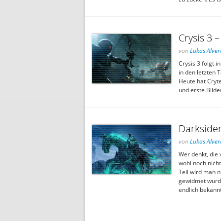
Crysis 3 –
von
Lukas Alver
Crysis 3 folgt 
in den letzten 
Heute hat Cryte
und erste Bilde
Darksider
von
Lukas Alver
Wer denkt, die 
wohl noch nicht
Teil wird man 
gewidmet wurde
endlich bekannt