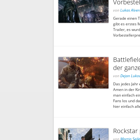
Vorbestel
von
Lukas Alver
Gerade einen T
gibt es erstes 
Trailer, es wur
Vorbestellerpr
Battlefie
der ganze
von
Dejan Lukov
Das jedes Jahr e
Amen in der Kir
man einfach ein
Fans los und d
hier einfach a
Rockstar 
von
Martin Seile