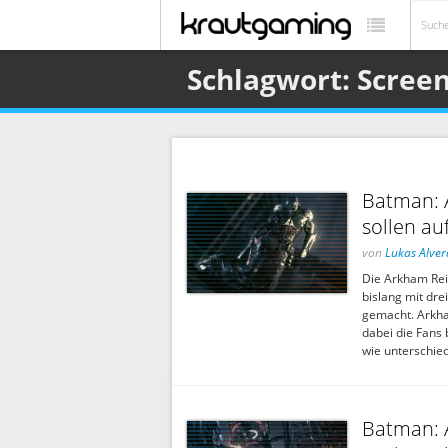
Schlagwort: Scree
Batman: 
sollen a
von
Lukas Alver
Die Arkham Rei
bislang mit dre
gemacht. Arkham
dabei die Fans 
wie unterschied
Batman: 