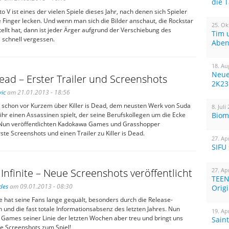
die 
o V ist eines der vielen Spiele dieses Jahr, nach denen sich Spieler
e Finger lecken. Und wenn man sich die Bilder anschaut, die Rockstar
25. Ok
stellt hat, dann ist jeder Ärger aufgrund der Verschiebung des
Tim 
 schnell vergessen.
Aben
18. Au
Neue
 Dead – Erster Trailer und Screenshots
2K23
ic
am 21.01.2013 - 18:56
n schon vor Kurzem über Killer is Dead, dem neusten Werk von Suda
8. Juli
ihr einen Assassinen spielt, der seine Berufskollegen um die Ecke
Biom
Nun veröffentlichten Kadokawa Games und Grasshopper
te Screenshots und einen Trailer zu Killer is Dead.
27. Ap
SIFU
Infinite – Neue Screenshots veröffentlicht
27. Ap
TEEN
des
am 09.01.2013 - 08:30
Orig
te hat seine Fans lange gequält, besonders durch die Release-
und die fast totale Informationsabsenz des letzten Jahres. Nun
19. Ap
al Games seiner Linie der letzten Wochen aber treu und bringt uns
Sain
e Screenshots zum Spiel!