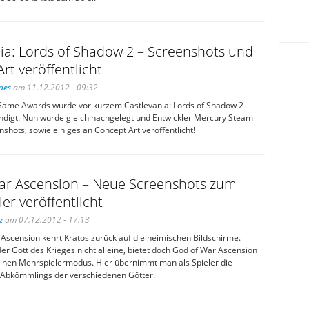
ia: Lords of Shadow 2 – Screenshots und
rt veröffentlicht
des
am 11.12.2012 - 09:32
Game Awards wurde vor kurzem Castlevania: Lords of Shadow 2
kündigt. Nun wurde gleich nachgelegt und Entwickler Mercury Steam
nshots, sowie einiges an Concept Art veröffentlicht!
ar Ascension – Neue Screenshots zum
er veröffentlicht
z
am 07.12.2012 - 17:13
Ascension kehrt Kratos zurück auf die heimischen Bildschirme.
der Gott des Krieges nicht alleine, bietet doch God of War Ascension
einen Mehrspielermodus. Hier übernimmt man als Spieler die
s Abkömmlings der verschiedenen Götter.