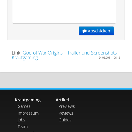
Abschicken
Link:
God of War Origins – Trailer und Screenshots –
Krautgaming
24.06.2011 - 06:19
Krautgaming
Artikel
Games
Previews
Impressum
Reviews
Jobs
Guides
Team