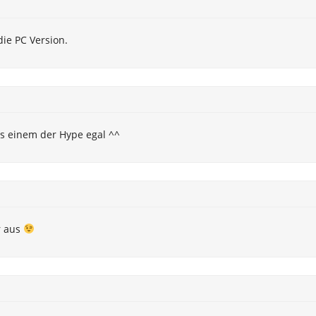
die PC Version.
 is einem der Hype egal ^^
r aus