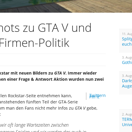
hots zu GTA V und
11. Au
Firmen-Politik
Spli
euch
3. Aug
Goth
ckstar mit neuen Bildern zu
GTA V
. Immer wieder
3. Aug
men einer Frage & Antwort Aktion wurden nun zwei
Dark
Auge
Twittern
ellen Rockstar-Seite entnehmen kann,
Pin It
nstehenden fünften Teil der GTA-Serie
arum man den Fans nicht mehr Infos zu
GTA V
gebe,
:
2. Aug
TERM
 wir oft lange Wartezeiten zwischen
Univ