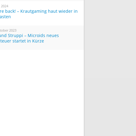
i 2024
re back! – Krautgaming haut wieder in
Tasten
tober 2023
und Struppi – Microids neues
teuer startet in Kürze