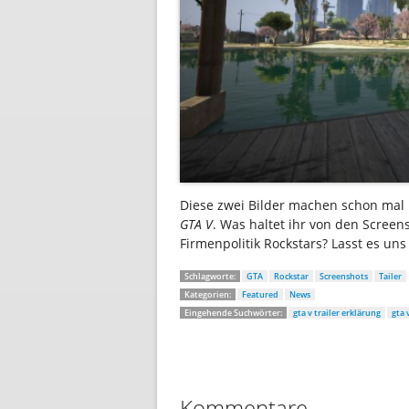
Diese zwei Bilder machen schon mal L
GTA V
. Was haltet ihr von den Screen
Firmenpolitik Rockstars? Lasst es un
Schlagworte:
GTA
Rockstar
Screenshots
Tailer
Kategorien:
Featured
News
Eingehende Suchwörter:
gta v trailer erklärung
gta 
Kommentare