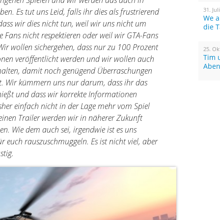
angenen Spielen und wir werden das auch in
31. Jul
. Es tut uns Leid, falls ihr dies als frustrierend
We a
 dass wir dies nicht tun, weil wir uns nicht um
die 
Fans nicht respektieren oder weil wir GTA-Fans
Wir wollen sichergehen, dass nur zu 100 Prozent
25. Ok
Tim 
en veröffentlicht werden und wir wollen auch
Aben
ckhalten, damit noch genügend Überraschungen
lt. Wir kümmern uns nur darum, dass ihr das
enießt und dass wir korrekte Informationen
isher einfach nicht in der Lage mehr vom Spiel
einen Trailer werden wir in näherer Zukunft
n. Wie dem auch sei, irgendwie ist es uns
r euch rauszuschmuggeln. Es ist nicht viel, aber
stig.