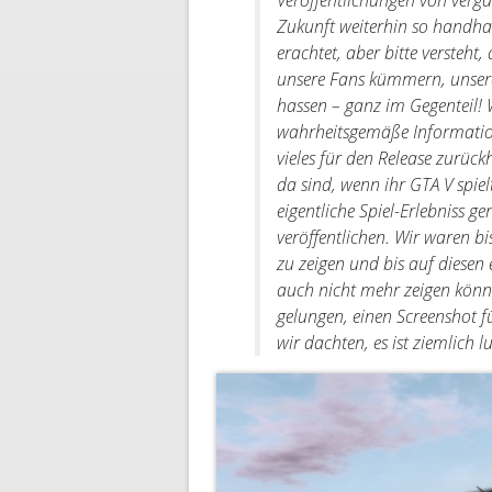
Veröffentlichungen von verg
Zukunft weiterhin so handhaben
erachtet, aber bitte versteht,
unsere Fans kümmern, unsere 
hassen – ganz im Gegenteil! 
wahrheitsgemäße Information
vieles für den Release zurü
da sind, wenn ihr GTA V spie
eigentliche Spiel-Erlebniss g
veröffentlichen. Wir waren b
zu zeigen und bis auf diesen 
auch nicht mehr zeigen könne
gelungen, einen Screenshot fü
wir dachten, es ist ziemlich lu