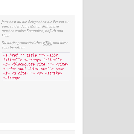
Jetzt hast du die Gelegenheit die Person zu
sein, zu der deine Mutter dich immer
machen wollte: Freundlich, höflich und
klug!
Du darfst grundsätzliches
HTML
und diese
Tags benutzen:
<a href="" title=""> <abbr
title=""> <acronym title="">
<b> <blockquote cite=""> <cite>
<code> <del datetime=""> <em>
<i> <q cite=""> <s> <strike>
<strong>