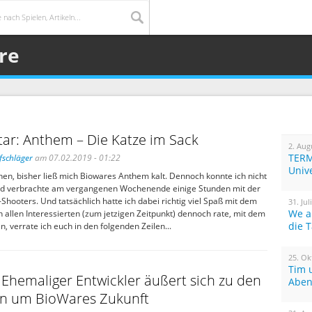
re
r: Anthem – Die Katze im Sack
2. Aug
TERM
fschläger
am 07.02.2019 - 01:22
Univ
en, bisher ließ mich Biowares Anthem kalt. Dennoch konnte ich nicht
d verbrachte am vergangenen Wochenende einige Stunden mit der
hooters. Und tatsächlich hatte ich dabei richtig viel Spaß mit dem
31. Jul
We a
h allen Interessierten (zum jetzigen Zeitpunkt) dennoch rate, mit dem
die 
, verrate ich euch in den folgenden Zeilen...
25. Ok
Tim 
Ehemaliger Entwickler äußert sich zu den
Aben
n um BioWares Zukunft