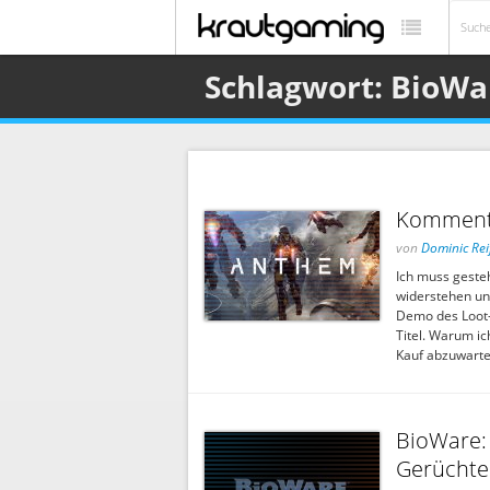
Schlagwort: BioWa
Kommenta
von
Dominic Rei
Ich muss gesteh
widerstehen un
Demo des Loot-S
Titel. Warum ic
Kauf abzuwarten
BioWare: 
Gerüchte