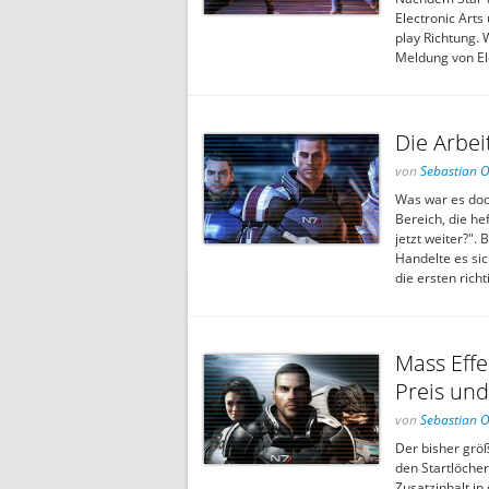
Electronic Arts
play Richtung. W
Meldung von Ele
Die Arbe
von
Sebastian 
Was war es doch
Bereich, die he
jetzt weiter?".
Handelte es si
die ersten rich
Mass Eff
Preis un
von
Sebastian 
Der bisher grö
den Startlöcher
Zusatzinhalt i