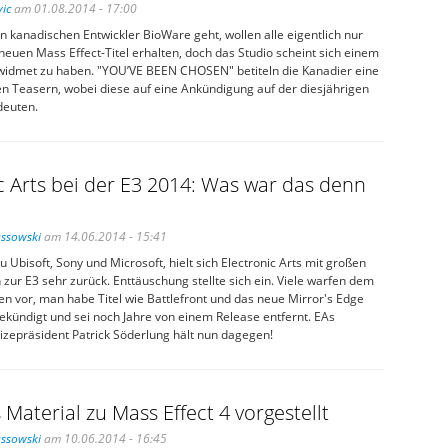
ic
am 01.08.2014 - 17:00
 kanadischen Entwickler BioWare geht, wollen alle eigentlich nur
neuen Mass Effect-Titel erhalten, doch das Studio scheint sich einem
widmet zu haben. "YOU’VE BEEN CHOSEN" betiteln die Kanadier eine
en Teasern, wobei diese auf eine Ankündigung auf der diesjährigen
euten.
c Arts bei der E3 2014: Was war das denn
Ossowski
am 14.06.2014 - 15:41
 Ubisoft, Sony und Microsoft, hielt sich Electronic Arts mit großen
ur E3 sehr zurück. Enttäuschung stellte sich ein. Viele warfen dem
en vor, man habe Titel wie Battlefront und das neue Mirror's Edge
gekündigt und sei noch Jahre von einem Release entfernt. EAs
izepräsident Patrick Söderlung hält nun dagegen!
s Material zu Mass Effect 4 vorgestellt
Ossowski
am 10.06.2014 - 16:45