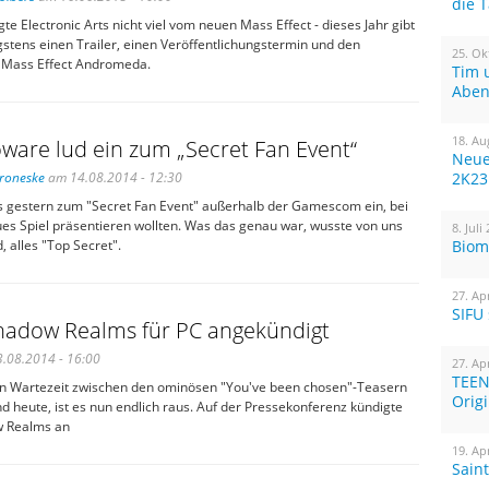
die 
gte Electronic Arts nicht viel vom neuen Mass Effect - dieses Jahr gibt
stens einen Trailer, einen Veröffentlichungstermin und den
25. Ok
el: Mass Effect Andromeda.
Tim 
Aben
18. Au
ware lud ein zum „Secret Fan Event“
Neue
Broneske
am 14.08.2014 - 12:30
2K23
s gestern zum "Secret Fan Event" außerhalb der Gamescom ein, bei
ues Spiel präsentieren wollten. Was das genau war, wusste von uns
8. Juli
 alles "Top Secret".
Biom
27. Ap
SIFU
hadow Realms für PC angekündigt
.08.2014 - 16:00
27. Ap
TEEN
n Wartezeit zwischen den ominösen "You've been chosen"-Teasern
Orig
 heute, ist es nun endlich raus. Auf der Pressekonferenz kündigte
w Realms an
19. Ap
Sain