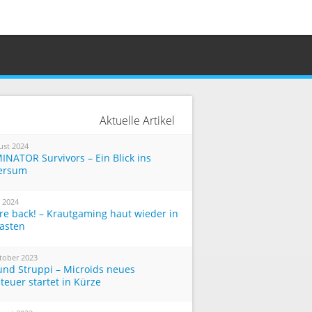
Aktuelle Artikel
ust 2024
INATOR Survivors – Ein Blick ins
ersum
i 2024
re back! – Krautgaming haut wieder in
Tasten
tober 2023
und Struppi – Microids neues
teuer startet in Kürze