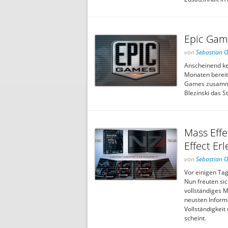
Epic Game
von
Sebastian 
Anscheinend ke
Monaten bereits
Games zusammen
Blezinski das St
Mass Effe
Effect Erl
von
Sebastian 
Vor einigen Tag
Nun freuten si
vollständiges Ma
neusten Inform
Vollständigkeit
scheint.