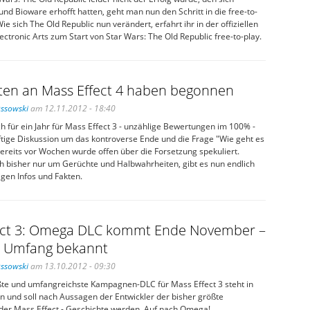
 und Bioware erhofft hatten, geht man nun den Schritt in die free-to-
ie sich The Old Republic nun verändert, erfahrt ihr in der offiziellen
ctronic Arts zum Start von Star Wars: The Old Republic free-to-play.
iten an Mass Effect 4 haben begonnen
Ossowski
am 12.11.2012 - 18:40
 für ein Jahr für Mass Effect 3 - unzählige Bewertungen im 100% -
ftige Diskussion um das kontroverse Ende und die Frage "Wie geht es
 Bereits vor Wochen wurde offen über die Forsetzung spekuliert.
ch bisher nur um Gerüchte und Halbwahrheiten, gibt es nun endlich
tigen Infos und Fakten.
ect 3: Omega DLC kommt Ende November –
d Umfang bekannt
Ossowski
am 13.10.2012 - 09:30
ßte und umfangreichste Kampagnen-DLC für Mass Effect 3 steht in
n und soll nach Aussagen der Entwickler der bisher größte
n der Mass Effect - Geschichte werden. Auf nach Omega!