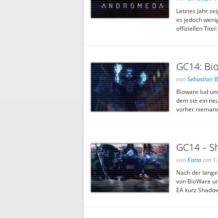
Letztes Jahr zei
es jedoch wenig
offiziellen Tit
GC14: Bio
von
Sebastian 
Bioware lud un
dem sie ein ne
vorher niemand,
GC14 – S
von
Katta
am 13
Nach der lange
von BioWare und
EA kurz Shado