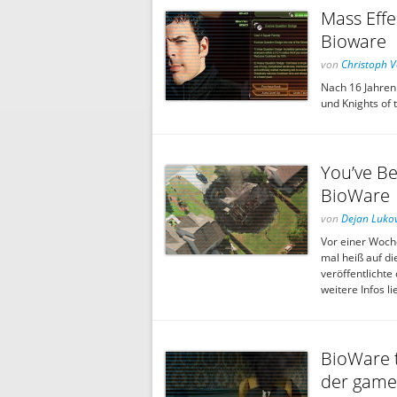
Mass Effe
Bioware
von
Christoph V
Nach 16 Jahren 
und Knights of 
You’ve B
BioWare
von
Dejan Lukov
Vor einer Woch
mal heiß auf d
veröffentlichte
weitere Infos lie
BioWare t
der gam