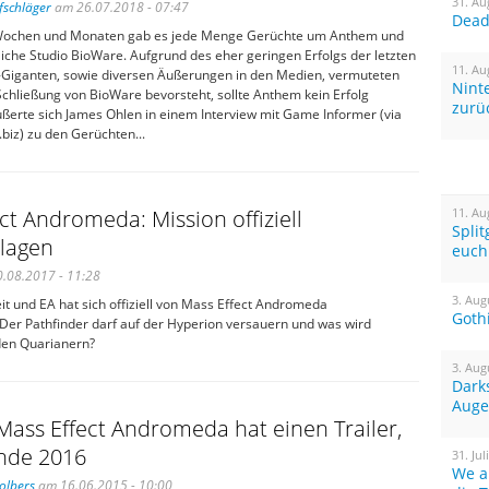
31. Au
fschläger
am 26.07.2018 - 07:47
Dead 
n Wochen und Monaten gab es jede Menge Gerüchte um Anthem und
iche Studio BioWare. Aufgrund des eher geringen Erfolgs der letzten
11. Au
-Giganten, sowie diversen Äußerungen in den Medien, vermuteten
Nint
 Schließung von BioWare bevorsteht, sollte Anthem kein Erfolg
zurü
ßerte sich James Ohlen in einem Interview mit Game Informer (via
biz) zu den Gerüchten...
ct Andromeda: Mission offiziell
11. Au
Spli
hlagen
euch
.08.2017 - 11:28
3. Aug
weit und EA hat sich offiziell von Mass Effect Andromeda
Goth
 Der Pathfinder darf auf der Hyperion versauern und was wird
 den Quarianern?
3. Aug
Dark
Auge
Mass Effect Andromeda hat einen Trailer,
nde 2016
31. Jul
We a
olbers
am 16.06.2015 - 10:00