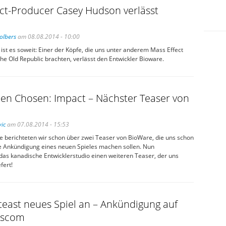
ct-Producer Casey Hudson verlässt
olbers
am 08.08.2014 - 10:00
ist es soweit: Einer der Köpfe, die uns unter anderem Mass Effect
the Old Republic brachten, verlässt den Entwickler Bioware.
een Chosen: Impact – Nächster Teaser von
ic
am 07.08.2014 - 15:53
e berichteten wir schon über zwei Teaser von BioWare, die uns schon
ie Ankündigung eines neuen Spieles machen sollen. Nun
 das kanadische Entwicklerstudio einen weiteren Teaser, der uns
fert!
east neues Spiel an – Ankündigung auf
escom