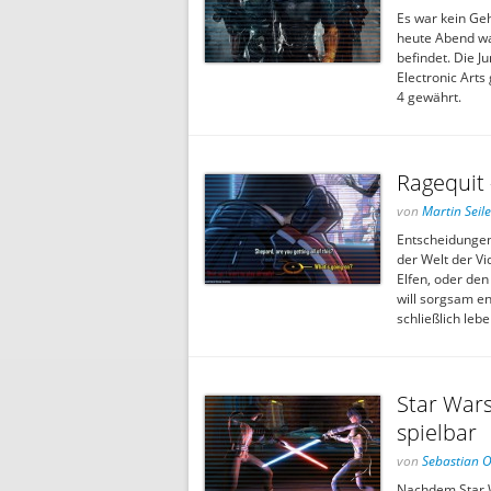
Es war kein Geh
heute Abend wa
befindet. Die 
Electronic Arts
4 gewährt.
Ragequit 
von
Martin Seile
Entscheidungen
der Welt der Vi
Elfen, oder den
will sorgsam e
schließlich leb
Star Wars
spielbar
von
Sebastian 
Nachdem Star Wa