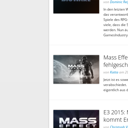
von
Dominic Rei
In den letzte
das verantwortl
Spiele des RPG
viele, dass die
werden. Nun äu
GamesIndustry.
Mass Effe
fehlgesc
von
Katta
am 20
Jetzt ist es so
verabschiedet.
eigentlich aus
E3 2015: 
kommt E
von
Christoph V