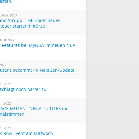
Tasten
tober 2023
und Struppi – Microids neues
teuer startet in Kürze
gust 2022
 Features bei MyNBA im neuen NBA
 2022
utant bekommt 4K NextGen-Update
ril 2022
 schlägt noch härter zu
ril 2022
AGE MUTANT NINJA TURTLES mit
inalstimmen
ril 2022
ts Row Event am Mittwoch