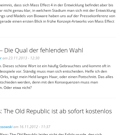
eimnis, dass sich Mass Effect 4 in der Entwicklung befindet aber bis
r nicht genau klar, in welchem Stadium man sich mit der Entwicklung
Jungs und Mädels von Bioware haben uns auf der Pressekonferenz von
 gerade einen ersten Blick in frühe Konzept-Artworks von Mass Effect
– Die Qual der fehlenden Wahl
r
am 23.11.2013 - 12:30
. Dieses schöne Wort ist ein häufig Gebrauchtes und kommt oft in
deospiele vor. Ständig muss man sich entscheiden. Helfe ich den
 Orks, trägt mein Held langes Haar, oder einen Pottschnitt. Das alles
ntschieden werden, denn mit den Konsequenzen muss man
en. Oder etwa nicht?
: The Old Republic ist ab sofort kostenlos
Ossowski
am 16.11.2012 - 11:37
rs: The Old Republic leider nicht der Erfolg wurde, den sich