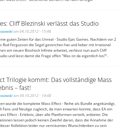
s: Cliff Blezinski verlässt das Studio
Ossowski
am 04.10.2012 - 15:48
ine guten Zeiten für das Unreal - Studio Epic Games. Nachdem vor 2
 Rod Fergusson die Segel gestrichen hat und lieber mit Irrational
 am neuen Bioshock Infinite arbeitet, verlässt nun auch Cliff
udio und lässt damit die Frage offen "Was ist da eigentlich los?".
ct Trilogie kommt: Das vollständige Mass
ebnis – fast!
Ossowski
am 04.10.2012 - 14:48
en wurde die komplette Mass Effect - Reihe als Bundle angekündigt.
ch Fans und Neulige zugleich, da man erwarten konnte, dass EA ein
ss Effect - Erlebnis, über alle Plattformen verteilt, anbietet. Die
ationen lassen jedoch keinen Zweifel daran, dass die Annahme der
 dieser Kollektion leider nur verträumtes Wunschdenken zu sein