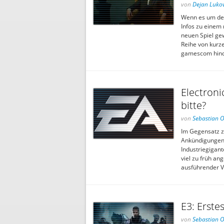
von
Dejan Lukov
Wenn es um den
Infos zu einem 
neuen Spiel ge
Reihe von kurz
gamescom hind
Electroni
bitte?
von
Sebastian 
Im Gegensatz zu
Ankündigungen z
Industriegigant
viel zu früh an
ausführender V
E3: Erste
von
Sebastian 