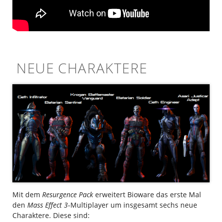
NEUE CHARAKTERE
Mit dem
Resurgence Pack
erweitert Bioware das erste Mal
den
Mass Effect 3
-Multiplayer um insgesamt sechs neue
Charaktere. Diese sind: