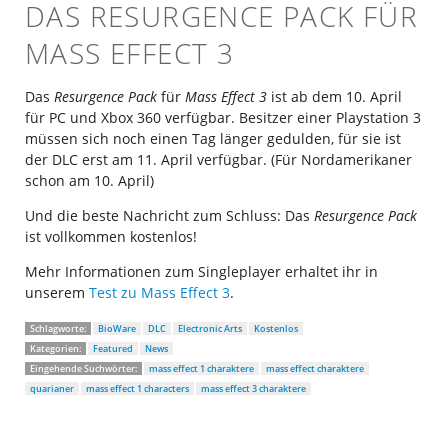
DAS RESURGENCE PACK FÜR
MASS EFFECT 3
Das
Resurgence Pack
für
Mass Effect 3
ist ab dem 10. April
für PC und Xbox 360 verfügbar. Besitzer einer Playstation 3
müssen sich noch einen Tag länger gedulden, für sie ist
der DLC erst am 11. April verfügbar. (Für Nordamerikaner
schon am 10. April)
Und die beste Nachricht zum Schluss: Das
Resurgence Pack
ist vollkommen kostenlos!
Mehr Informationen zum Singleplayer erhaltet ihr in
unserem
Test zu Mass Effect 3
.
Schlagworte:
BioWare
DLC
Electronic Arts
Kostenlos
Kategorien:
Featured
News
Eingehende Suchwörter:
mass effect 1 charaktere
mass effect charaktere
quarianer
mass effect 1 characters
mass effect 3 charaktere