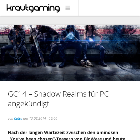
GC14 – Shadow Realms für PC
angekündigt
von
Katta
am 13.08.2014 - 16:00
Nach der langen Wartezeit zwischen den ominösen
„You’ve been chosen“-Teasern von BioWare und heute,