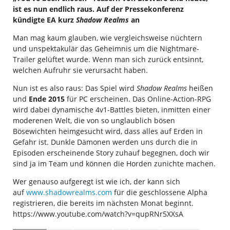
ist es nun endlich raus. Auf der Pressekonferenz
kündigte EA kurz
Shadow Realms
an
Man mag kaum glauben, wie vergleichsweise nüchtern
und unspektakulär das Geheimnis um die Nightmare-
Trailer gelüftet wurde. Wenn man sich zurück entsinnt,
welchen Aufruhr sie verursacht haben.
Nun ist es also raus: Das Spiel wird
Shadow Realms
heißen
und
Ende 2015
für PC erscheinen. Das Online-Action-RPG
wird dabei dynamische 4v1-Battles bieten, inmitten einer
moderenen Welt, die von so unglaublich bösen
Bösewichten heimgesucht wird, dass alles auf Erden in
Gefahr ist. Dunkle Dämonen werden uns durch die in
Episoden erscheinende Story zuhauf begegnen, doch wir
sind ja im Team und können die Horden zunichte machen.
Wer genauso aufgeregt ist wie ich, der kann sich
auf
www.shadowrealms.com
für die geschlossene Alpha
registrieren, die bereits im nächsten Monat beginnt.
https://www.youtube.com/watch?v=qupRNr5XXsA