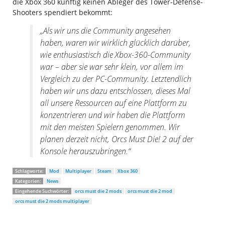
die Xbox 360 künftig keinen Ableger des Tower-Defense-
Shooters spendiert bekommt:
„Als wir uns die Community angesehen
haben, waren wir wirklich glücklich darüber,
wie enthusiastisch die Xbox-360-Community
war – aber sie war sehr klein, vor allem im
Vergleich zu der PC-Community. Letztendlich
haben wir uns dazu entschlossen, dieses Mal
all unsere Ressourcen auf eine Plattform zu
konzentrieren und wir haben die Plattform
mit den meisten Spielern genommen. Wir
planen derzeit nicht, Orcs Must Die! 2 auf der
Konsole herauszubringen.“
Schlagworte:
Mod
Multiplayer
Steam
Xbox 360
Kategorien:
News
Eingehende Suchwörter:
orcs must die 2 mods
orcs must die 2 mod
orcs must die 2 mods multiplayer