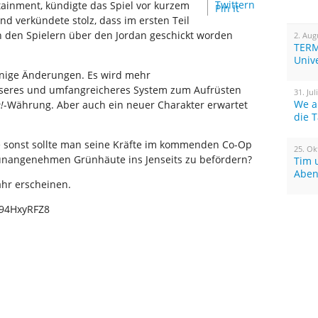
Twittern
tainment, kündigte das Spiel vor kurzem
Pin It
d verkündete stolz, dass im ersten Teil
on den Spielern über den Jordan geschickt worden
2. Aug
TERM
Univ
einige Änderungen. Es wird mehr
sseres und umfangreicheres System zum Aufrüsten
31. Jul
We a
!
-Währung. Aber auch ein neuer Charakter erwartet
die 
ie sonst sollte man seine Kräfte im kommenden Co-Op
25. Ok
nangenehmen Grünhäute ins Jenseits zu befördern?
Tim 
Aben
ahr erscheinen.
n94HxyRFZ8