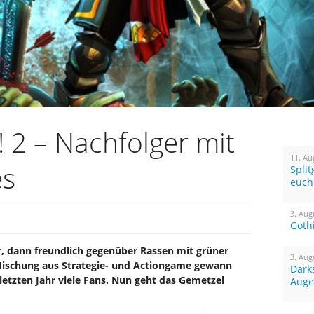
 2 – Nachfolger mit
11. Au
es
Spli
euch
3. Aug
Goth
r, dann freundlich gegenüber Rassen mit grüner
3. Aug
Mischung aus Strategie- und Actiongame gewann
Dark
etzten Jahr viele Fans. Nun geht das Gemetzel
Auge