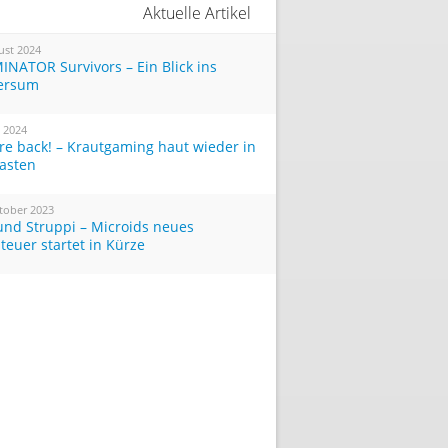
Aktuelle Artikel
ust 2024
INATOR Survivors – Ein Blick ins
ersum
i 2024
re back! – Krautgaming haut wieder in
Tasten
tober 2023
und Struppi – Microids neues
teuer startet in Kürze