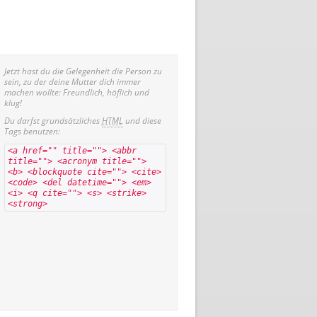
Jetzt hast du die Gelegenheit die Person zu
sein, zu der deine Mutter dich immer
machen wollte: Freundlich, höflich und
klug!
Du darfst grundsätzliches
HTML
und diese
Tags benutzen:
<a href="" title=""> <abbr
title=""> <acronym title="">
<b> <blockquote cite=""> <cite>
<code> <del datetime=""> <em>
<i> <q cite=""> <s> <strike>
<strong>