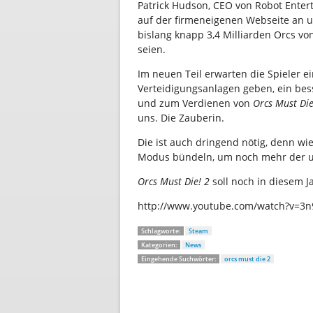
Patrick Hudson, CEO von Robot Enter
auf der firmeneigenen Webseite an un
bislang knapp 3,4 Milliarden Orcs v
seien.
Im neuen Teil erwarten die Spieler 
Verteidigungsanlagen geben, ein be
und zum Verdienen von
Orcs Must Die
uns. Die Zauberin.
Die ist auch dringend nötig, denn w
Modus bündeln, um noch mehr der u
Orcs Must Die! 2
soll noch in diesem J
http://www.youtube.com/watch?v=3
Schlagworte:
Steam
Kategorien:
News
Eingehende Suchwörter:
orcs must die 2