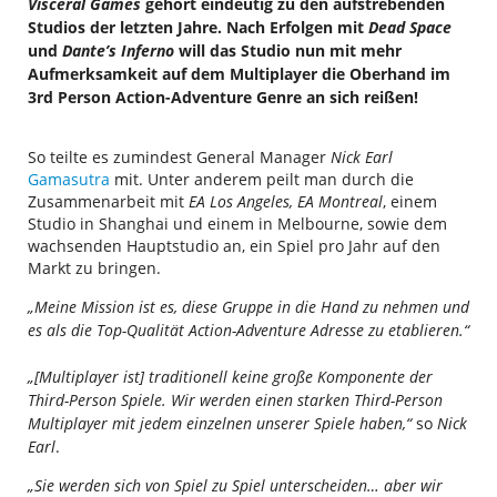
Visceral Games
gehört eindeutig zu den aufstrebenden
Studios der letzten Jahre. Nach Erfolgen mit
Dead Space
und
Dante’s Inferno
will das Studio nun mit mehr
Aufmerksamkeit auf dem Multiplayer die Oberhand im
3rd Person Action-Adventure Genre an sich reißen!
So teilte es zumindest General Manager
Nick Earl
Gamasutra
mit. Unter anderem peilt man durch die
Zusammenarbeit mit
EA Los Angeles, EA Montreal
, einem
Studio in Shanghai und einem in Melbourne, sowie dem
wachsenden Hauptstudio an, ein Spiel pro Jahr auf den
Markt zu bringen.
„Meine Mission ist es, diese Gruppe in die Hand zu nehmen und
es als die Top-Qualität Action-Adventure Adresse zu etablieren.“
„[Multiplayer ist] traditionell keine große Komponente der
Third-Person Spiele. Wir werden einen starken Third-Person
Multiplayer mit jedem einzelnen unserer Spiele haben,“
so
Nick
Earl
.
„Sie werden sich von Spiel zu Spiel unterscheiden… aber wir