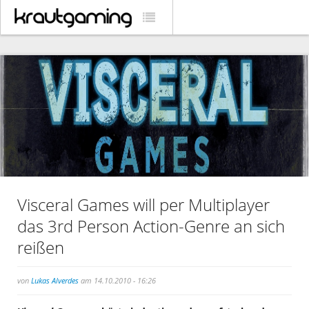
Visceral Games will per Multiplayer
das 3rd Person Action-Genre an sich
reißen
von
Lukas Alverdes
am 14.10.2010 - 16:26