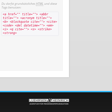
Du darfst grundsätzliches
HTML
und diese
Tags benutzen:
<a href="" title=""> <abbr
title=""> <acronym title="">
<b> <blockquote cite=""> <cite>
<code> <del datetime=""> <em>
<i> <q cite=""> <s> <strike>
<strong>