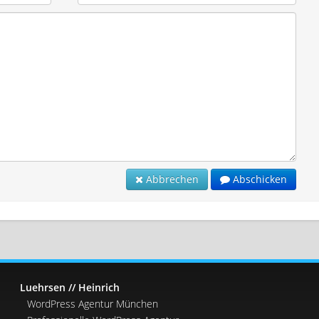
Abbrechen
Abschicken
Luehrsen // Heinrich
WordPress Agentur München