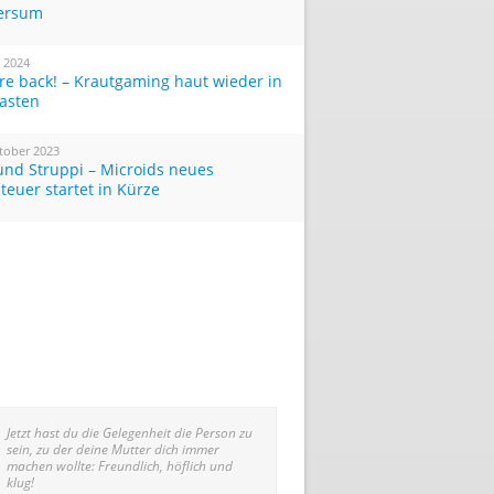
ersum
i 2024
re back! – Krautgaming haut wieder in
Tasten
tober 2023
und Struppi – Microids neues
teuer startet in Kürze
Jetzt hast du die Gelegenheit die Person zu
sein, zu der deine Mutter dich immer
machen wollte: Freundlich, höflich und
klug!