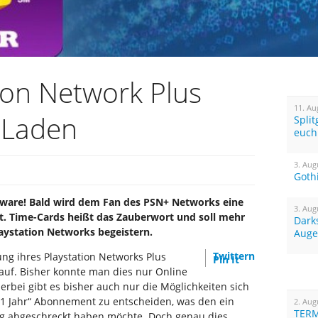
ion Network Plus
11. Au
 Laden
Spli
euch
3. Aug
Goth
dware! Bald wird dem Fan des PSN+ Networks eine
3. Aug
. Time-Cards heißt das Zauberwort und soll mehr
Dark
aystation Networks begeistern.
Auge
Twittern
ng ihres Playstation Networks Plus
Pin It
uf. Bisher konnte man dies nur Online
erbei gibt es bisher auch nur die Möglichkeiten sich
1 Jahr“ Abonnement zu entscheiden, was den ein
2. Aug
TERM
ig abgeschreckt haben möchte. Doch genau dies