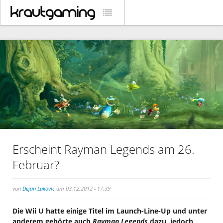
Erscheint Rayman Legends am 26.
Februar?
von
Dejan Lukovic
am 03.12.2012 - 17:39
Die Wii U hatte einige Titel im Launch-Line-Up und unter
anderem gehörte auch
Rayman Legends
dazu, jedoch