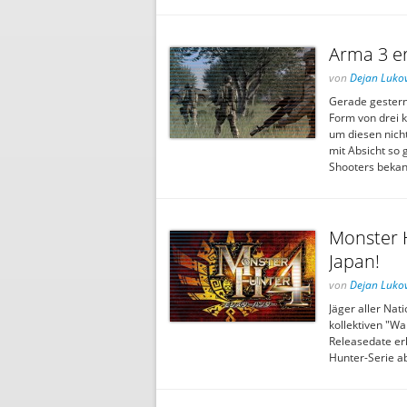
Arma 3 e
von
Dejan Lukov
Gerade gestern
Form von drei 
um diesen nich
mit Absicht so 
Shooters bekan
Monster 
Japan!
von
Dejan Lukov
Jäger aller Nat
kollektiven "Wa
Releasedate erh
Hunter-Serie a