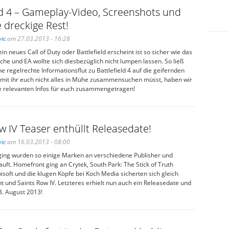
ld 4 – Gameplay-Video, Screenshots und
 dreckige Rest!
ic
am 27.03.2013 - 16:28
in neues Call of Duty oder Battlefield erscheint ist so sicher wie das
che und EA wollte sich diesbezüglich nicht lumpen lassen. So ließ
e regelrechte Informationsflut zu Battlefield 4 auf die geifernden
amit ihr euch nicht alles in Mühe zusammensuchen müsst, haben wir
lle relevanten Infos für euch zusammengetragen!
w IV Teaser enthüllt Releasedate!
ic
am 16.03.2013 - 08:00
 ging wurden so einige Marken an verschiedene Publisher und
auft. Homefront ging an Crytek, South Park: The Stick of Truth
soft und die klugen Köpfe bei Koch Media sicherten sich gleich
ht und Saints Row IV. Letzteres erhielt nun auch ein Releasedate und
3. August 2013!