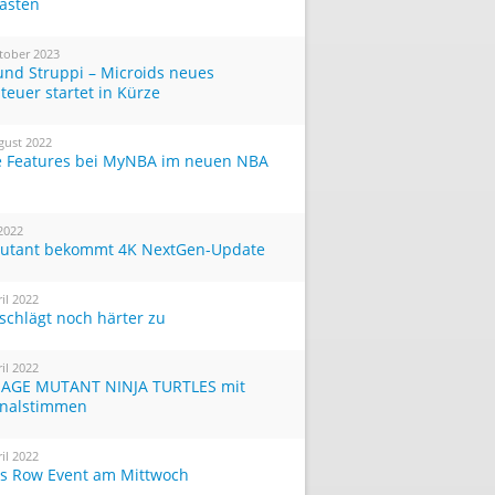
Tasten
tober 2023
und Struppi – Microids neues
teuer startet in Kürze
gust 2022
 Features bei MyNBA im neuen NBA
 2022
utant bekommt 4K NextGen-Update
ril 2022
 schlägt noch härter zu
ril 2022
AGE MUTANT NINJA TURTLES mit
inalstimmen
ril 2022
ts Row Event am Mittwoch