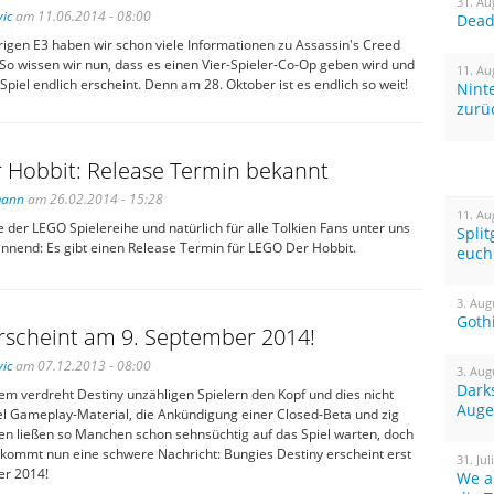
31. Au
ic
am 11.06.2014 - 08:00
Dead 
rigen E3 haben wir schon viele Informationen zu Assassin's Creed
 So wissen wir nun, dass es einen Vier-Spieler-Co-Op geben wird und
11. Au
piel endlich erscheint. Denn am 28. Oktober ist es endlich so weit!
Nint
zurü
 Hobbit: Release Termin bekannt
mann
am 26.02.2014 - 15:28
11. Au
e der LEGO Spielereihe und natürlich für alle Tolkien Fans unter uns
Spli
annend: Es gibt einen Release Termin für LEGO Der Hobbit.
euch
3. Aug
Goth
rscheint am 9. September 2014!
ic
am 07.12.2013 - 08:00
3. Aug
Dark
em verdreht Destiny unzähligen Spielern den Kopf und dies nicht
Auge
el Gameplay-Material, die Ankündigung einer Closed-Beta und zig
n ließen so Manchen schon sehnsüchtig auf das Spiel warten, doch
e kommt nun eine schwere Nachricht: Bungies Destiny erscheint erst
31. Jul
er 2014!
We a