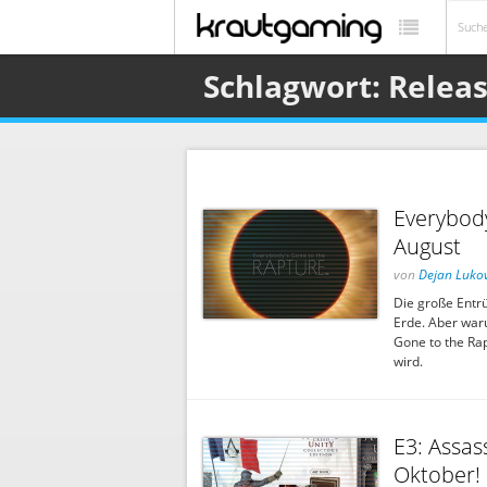
Schlagwort: Relea
Everybody
August
von
Dejan Lukov
Die große Entrü
Erde. Aber war
Gone to the Rap
wird.
E3: Assas
Oktober!