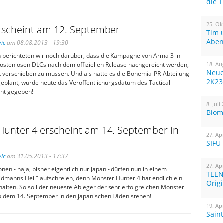
die 
25. Ok
rscheint am 12. September
Tim 
Aben
ic
am 08.08.2013 - 19:30
 berichteten wir noch darüber, dass die Kampagne von Arma 3 in
kostenlosen DLCs nach dem offiziellen Release nachgereicht werden,
18. Au
Neue
t verschieben zu müssen. Und als hätte es die Bohemia-PR-Abteilung
2K23
geplant, wurde heute das Veröffentlichungsdatum des Tactical
nt gegeben!
8. Juli
Biom
Hunter 4 erscheint am 14. September in
27. Ap
SIFU
ic
am 31.05.2013 - 17:37
27. Ap
ionen - naja, bisher eigentlich nur Japan - dürfen nun in einem
TEEN
idmanns Heil" aufschreien, denn Monster Hunter 4 hat endlich ein
Orig
alten. So soll der neueste Ableger der sehr erfolgreichen Monster
b dem 14. September in den japanischen Läden stehen!
19. Ap
Sain