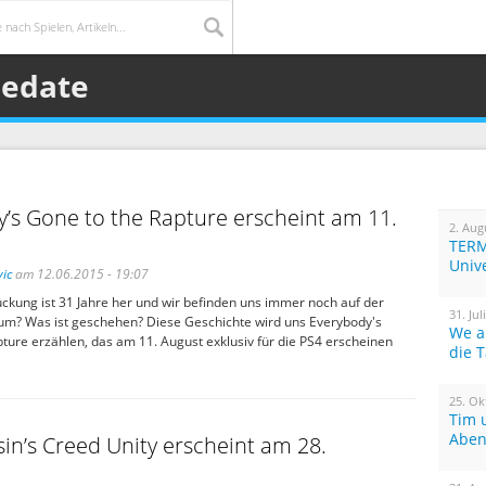
sedate
’s Gone to the Rapture erscheint am 11.
2. Aug
TERM
Univ
ic
am 12.06.2015 - 19:07
ckung ist 31 Jahre her und wir befinden uns immer noch auf der
31. Jul
um? Was ist geschehen? Diese Geschichte wird uns Everybody's
We a
ture erzählen, das am 11. August exklusiv für die PS4 erscheinen
die 
25. Ok
Tim 
Aben
sin’s Creed Unity erscheint am 28.