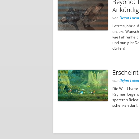
Beyond: T
Ankündig
von
Dejan Lukov
Letztes Jahr au
unsere Wunschl
wie Fahrenheit
und nun gibt D
dürfen!
Erschein
von
Dejan Lukov
Die Wii U hatt
Rayman Legends
späteren Rele
schenken darf, 