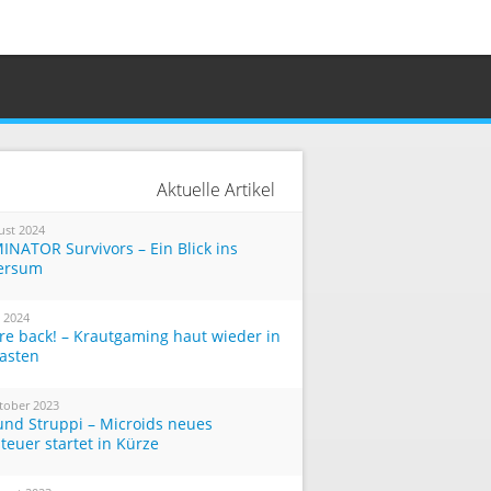
Aktuelle Artikel
ust 2024
INATOR Survivors – Ein Blick ins
ersum
i 2024
re back! – Krautgaming haut wieder in
Tasten
tober 2023
und Struppi – Microids neues
teuer startet in Kürze