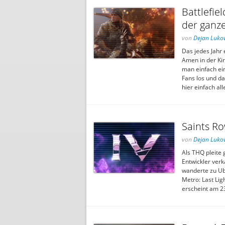
Battlefie
der ganze
von
Dejan Lukov
Das jedes Jahr e
Amen in der Kir
man einfach ein
Fans los und d
hier einfach a
Saints Ro
von
Dejan Lukov
Als THQ pleite
Entwickler verk
wanderte zu Ubi
Metro: Last Lig
erscheint am 2