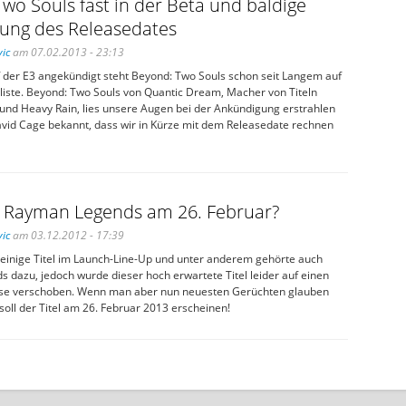
wo Souls fast in der Beta und baldige
ung des Releasedates
ic
am 07.02.2013 - 23:13
f der E3 angekündigt steht Beyond: Two Souls schon seit Langem auf
iste. Beyond: Two Souls von Quantic Dream, Macher von Titeln
 und Heavy Rain, lies unsere Augen bei der Ankündigung erstrahlen
avid Cage bekannt, dass wir in Kürze mit dem Releasedate rechnen
t Rayman Legends am 26. Februar?
ic
am 03.12.2012 - 17:39
e einige Titel im Launch-Line-Up und unter anderem gehörte auch
 dazu, jedoch wurde dieser hoch erwartete Titel leider auf einen
ase verschoben. Wenn man aber nun neuesten Gerüchten glauben
soll der Titel am 26. Februar 2013 erscheinen!