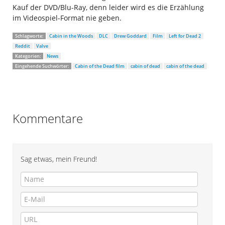
Kauf der DVD/Blu-Ray, denn leider wird es die Erzählung
im Videospiel-Format nie geben.
Schlagworte:
Cabin in the Woods
DLC
Drew Goddard
Film
Left for Dead 2
Reddit
Valve
Kategorien:
News
Eingehende Suchwörter:
Cabin of the Dead film
cabin of dead
cabin of the dead
Kommentare
Sag etwas, mein Freund!