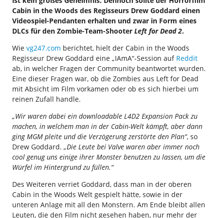
ist kein großes Geheimnis. Dennoch sollte der Horrorfilm
Cabin in the Woods des Regisseurs Drew Goddard einen
Videospiel-Pendanten erhalten und zwar in Form eines
DLCs für den Zombie-Team-Shooter
Left for Dead 2
.
Wie
vg247.com
berichtet, hielt der Cabin in the Woods
Regisseur Drew Goddard eine „IAmA“-Session auf
Reddit
ab, in welcher Fragen der Community beantwortet wurden.
Eine dieser Fragen war, ob die Zombies aus Left for Dead
mit Absicht im Film vorkamen oder ob es sich hierbei um
reinen Zufall handle.
„Wir waren dabei ein downloadable L4D2 Expansion Pack zu
machen, in welchem man in der Cabin-Welt kämpft, aber dann
ging MGM pleite und die Verzögerung zerstörte den Plan“
, so
Drew Goddard.
„Die Leute bei Valve waren aber immer noch
cool genug uns einige ihrer Monster benutzen zu lassen, um die
Würfel im Hintergrund zu füllen.“
Des Weiteren verriet Goddard, dass man in der oberen
Cabin in the Woods Welt gespielt hätte, sowie in der
unteren Anlage mit all den Monstern. Am Ende bleibt allen
Leuten, die den Film nicht gesehen haben, nur mehr der