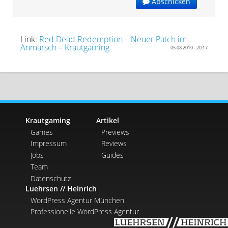
Abschicken
Link:
Red Dead Redemption – Neuer Patch im
Anmarsch – Krautgaming
05.08.2010 - 20:17
Krautgaming
Artikel
Games
Previews
Impressum
Reviews
Jobs
Guides
Team
Datenschutz
Luehrsen // Heinrich
WordPress Agentur München
Professionelle WordPress Agentur