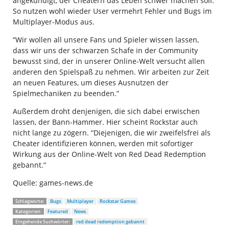
angekündigt, der Cheatern das Leben schwer machen soll.
So nutzen wohl wieder User vermehrt Fehler und Bugs im
Multiplayer-Modus aus.
“Wir wollen all unsere Fans und Spieler wissen lassen,
dass wir uns der schwarzen Schafe in der Community
bewusst sind, der in unserer Online-Welt versucht allen
anderen den Spielspaß zu nehmen. Wir arbeiten zur Zeit
an neuen Features, um dieses Ausnutzen der
Spielmechaniken zu beenden.”
Außerdem droht denjenigen, die sich dabei erwischen
lassen, der Bann-Hammer. Hier scheint Rockstar auch
nicht lange zu zögern. “Diejenigen, die wir zweifelsfrei als
Cheater identifizieren können, werden mit sofortiger
Wirkung aus der Online-Welt von Red Dead Redemption
gebannt.”
Quelle: games-news.de
Schlagworte:
Bugs
Multiplayer
Rockstar Games
Kategorien:
Featured
News
Eingehende Suchwörter:
red dead redemption gebannt