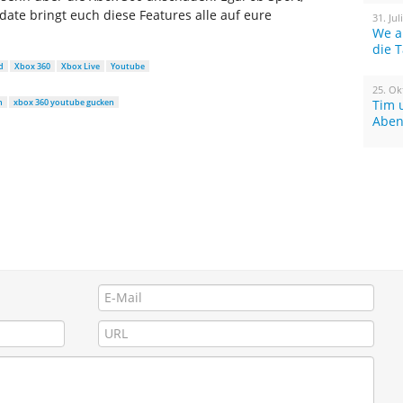
ate bringt euch diese Features alle auf eure
31. Jul
We a
die 
d
Xbox 360
Xbox Live
Youtube
25. Ok
n
xbox 360 youtube gucken
Tim 
Aben