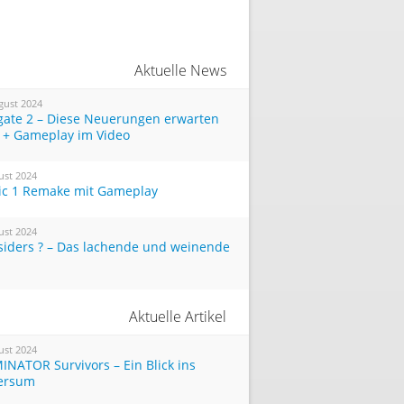
Aktuelle News
gust 2024
tgate 2 – Diese Neuerungen erwarten
 + Gameplay im Video
ust 2024
ic 1 Remake mit Gameplay
ust 2024
siders ? – Das lachende und weinende
Aktuelle Artikel
ust 2024
INATOR Survivors – Ein Blick ins
ersum