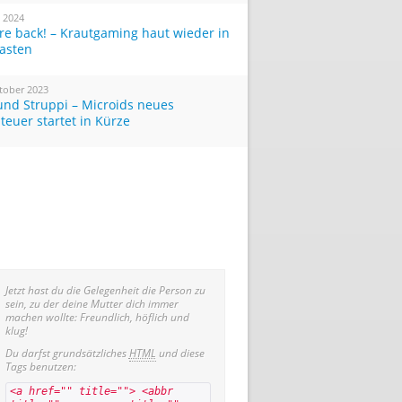
i 2024
re back! – Krautgaming haut wieder in
Tasten
tober 2023
und Struppi – Microids neues
teuer startet in Kürze
Jetzt hast du die Gelegenheit die Person zu
sein, zu der deine Mutter dich immer
machen wollte: Freundlich, höflich und
klug!
Du darfst grundsätzliches
HTML
und diese
Tags benutzen:
<a href="" title=""> <abbr