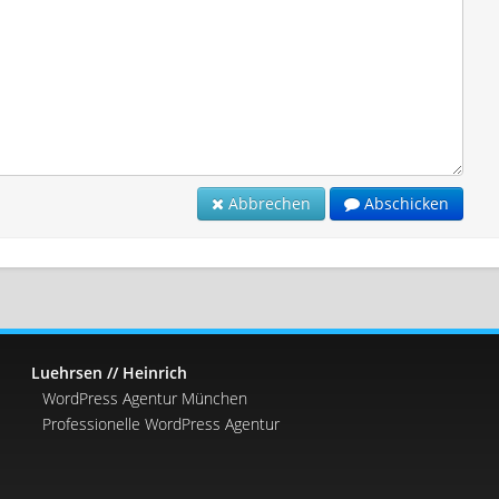
Abbrechen
Abschicken
Luehrsen // Heinrich
WordPress Agentur München
Professionelle WordPress Agentur