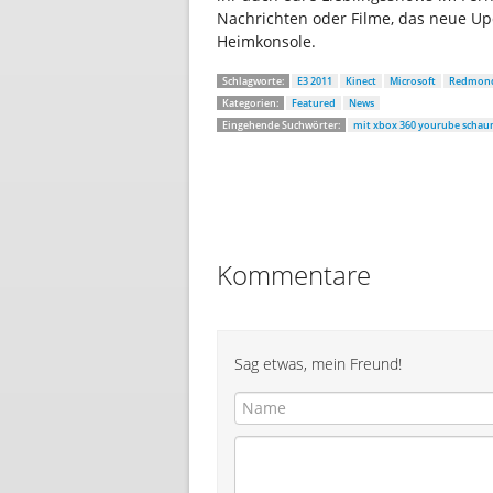
Nachrichten oder Filme, das neue Upd
Heimkonsole.
Schlagworte:
E3 2011
Kinect
Microsoft
Redmon
Kategorien:
Featured
News
Eingehende Suchwörter:
mit xbox 360 yourube schau
Kommentare
Sag etwas, mein Freund!