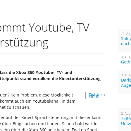
ommt Youtube, TV
11. Au
rstützung
Spli
euch
3. Aug
Goth
dass die Xbox 360 Youtube-, TV- und
3. Aug
telpunkt stand vorallem die Kinectunterstützung
Dark
Auge
Twittern
auen? Kein Problem, diese Möglichkeit
Pin It
 kommt auch ein Youtubekanal, in dem
rnet zu schauen.
2. Aug
er auf der Kinect Sprachsteuerung, mit dieser könnt
TERM
e über Bing suchen und finden. Schon bald werdet
Univ
nsehn über die Xbox 360 anschauen. Egal ob Sport,