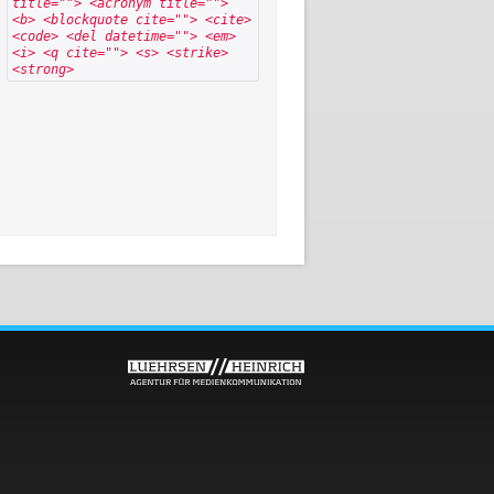
title=""> <acronym title="">
<b> <blockquote cite=""> <cite>
<code> <del datetime=""> <em>
<i> <q cite=""> <s> <strike>
<strong>