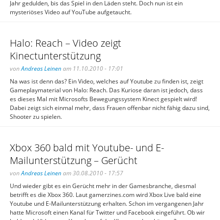
Jahr gedulden, bis das Spiel in den Läden steht. Doch nun ist ein
mysteriöses Video auf YouTube aufgetaucht.
Halo: Reach – Video zeigt
Kinectunterstützung
von
Andreas Leinen
am 11.10.2010 - 17:01
Na was ist denn das? Ein Video, welches auf Youtube zu finden ist, zeigt
Gameplaymaterial von Halo: Reach. Das Kuriose daran ist jedoch, dass
es dieses Mal mit Microsofts Bewegungssystem Kinect gespielt wird!
Dabei zeigt sich einmal mehr, dass Frauen offenbar nicht fähig dazu sind,
Shooter zu spielen.
Xbox 360 bald mit Youtube- und E-
Mailunterstützung – Gerücht
von
Andreas Leinen
am 30.08.2010 - 17:57
Und wieder gibt es ein Gerücht mehr in der Gamesbranche, diesmal
betrifft es die Xbox 360. Laut gamerzines.com wird Xbox Live bald eine
Youtube und E-Mailunterstützung erhalten. Schon im vergangenen Jahr
hatte Microsoft einen Kanal für Twitter und Facebook eingeführt. Ob wir