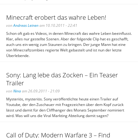
Minecraft erobert das wahre Leben!
von
Andreas Leinen
am 10.10.2011 - 22:41
Schon oft gab es Videos, in denen Minecraft das wahre Leben beeinflusst.
Klar, alles nur gestellte Szenen. Aber der folgende Clip hat es geschafft,
auch uns ein wenig zum Staunen zu bringen. Der junge Mann hat eine
von Minecraftzombies regierte Welt gebastelt und ist nun der letzte
Überlebende.
Sony: Lang lebe das Zocken – Ein Teaser
Trailer
von
Nina
am 26.09.2011 - 21:09
Mysteriös, mysteriös. Sony veröffentlichte heute einen Trailer auf
Youtube, der den Zuschauer mit Fragezeichen über dem Kopf zurück
lässt und damit für den Cliffhanger des Monats September nominiert
wird. Was will uns die Viral Markting Abteilung damit sagen?
Call of Duty: Modern Warfare 3 – Find