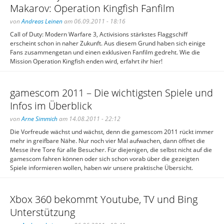
Makarov: Operation Kingfish Fanfilm
von
Andreas Leinen
am 06.09.2011 - 18:16
Call of Duty: Modern Warfare 3, Activisions stärkstes Flaggschiff
erscheint schon in naher Zukunft. Aus diesem Grund haben sich einige
Fans zusammengetan und einen exklusiven Fanfilm gedreht. Wie die
Mission Operation Kingfish enden wird, erfahrt ihr hier!
gamescom 2011 – Die wichtigsten Spiele und
Infos im Überblick
von
Arne Simmich
am 14.08.2011 - 22:12
Die Vorfreude wächst und wächst, denn die gamescom 2011 rückt immer
mehr in greifbare Nähe. Nur noch vier Mal aufwachen, dann öffnet die
Messe ihre Tore für alle Besucher. Für diejenigen, die selbst nicht auf die
gamescom fahren können oder sich schon vorab über die gezeigten
Spiele informieren wollen, haben wir unsere praktische Übersicht.
Xbox 360 bekommt Youtube, TV und Bing
Unterstützung