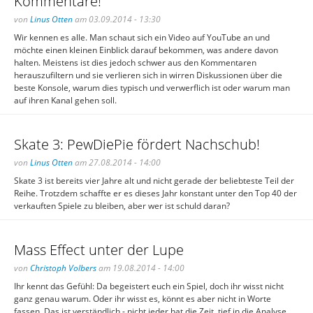
Kommentare!
von
Linus Otten
am 03.09.2014 - 13:30
Wir kennen es alle. Man schaut sich ein Video auf YouTube an und
möchte einen kleinen Einblick darauf bekommen, was andere davon
halten. Meistens ist dies jedoch schwer aus den Kommentaren
herauszufiltern und sie verlieren sich in wirren Diskussionen über die
beste Konsole, warum dies typisch und verwerflich ist oder warum man
auf ihren Kanal gehen soll.
Skate 3: PewDiePie fördert Nachschub!
von
Linus Otten
am 27.08.2014 - 14:00
Skate 3 ist bereits vier Jahre alt und nicht gerade der beliebteste Teil der
Reihe. Trotzdem schaffte er es dieses Jahr konstant unter den Top 40 der
verkauften Spiele zu bleiben, aber wer ist schuld daran?
Mass Effect unter der Lupe
von
Christoph Volbers
am 19.08.2014 - 14:00
Ihr kennt das Gefühl: Da begeistert euch ein Spiel, doch ihr wisst nicht
ganz genau warum. Oder ihr wisst es, könnt es aber nicht in Worte
fassen. Das ist verständlich - nicht jeder hat die Zeit, tief in die Analyse