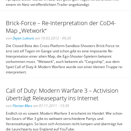
einem im Netz veröffentlichten Trailer angekündigt.
Brick-Force – Re-Interpretation der CoD4-
Map „Wetwork“
von
Dejan Lukovic
am 10.03.2012 - 09:20
Die Closed-Beta des Cross-Platform-Sandbox-Shooters Brick-Force ist
erst seit elf Tagen im Gange und schon gibt es eine imposante Re-
Interpretation einer alten Map, die Ego-Shooter-Spielern bekannt
vorkommen muss. "Wetwork", auch bekannt als "Cargoship", aus dem
Spiel Call of Duty 4: Modern Warfare wurde von einer kleinen Truppe re-
interpretiert.
Call of Duty: Modern Warfare 3 – Activision
überträgt Releaseparty ins Internet
von
Florian Merz
am 07.11.2011 - 13:39
Endlich ist es soweit: Modern Warfare 3 erscheint im Handel. Wie schon
bei Gears of War 3 gibt es weltweit verschiedene Partys und
Veranstaltungen. So lässt sich Activision nicht lumpen und überträgt live
die Launchparty aus England auf YouTube.