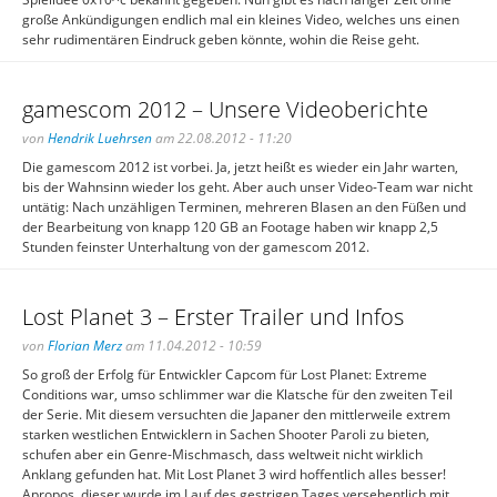
große Ankündigungen endlich mal ein kleines Video, welches uns einen
sehr rudimentären Eindruck geben könnte, wohin die Reise geht.
gamescom 2012 – Unsere Videoberichte
von
Hendrik Luehrsen
am 22.08.2012 - 11:20
Die gamescom 2012 ist vorbei. Ja, jetzt heißt es wieder ein Jahr warten,
bis der Wahnsinn wieder los geht. Aber auch unser Video-Team war nicht
untätig: Nach unzähligen Terminen, mehreren Blasen an den Füßen und
der Bearbeitung von knapp 120 GB an Footage haben wir knapp 2,5
Stunden feinster Unterhaltung von der gamescom 2012.
Lost Planet 3 – Erster Trailer und Infos
von
Florian Merz
am 11.04.2012 - 10:59
So groß der Erfolg für Entwickler Capcom für Lost Planet: Extreme
Conditions war, umso schlimmer war die Klatsche für den zweiten Teil
der Serie. Mit diesem versuchten die Japaner den mittlerweile extrem
starken westlichen Entwicklern in Sachen Shooter Paroli zu bieten,
schufen aber ein Genre-Mischmasch, dass weltweit nicht wirklich
Anklang gefunden hat. Mit Lost Planet 3 wird hoffentlich alles besser!
Apropos, dieser wurde im Lauf des gestrigen Tages versehentlich mit