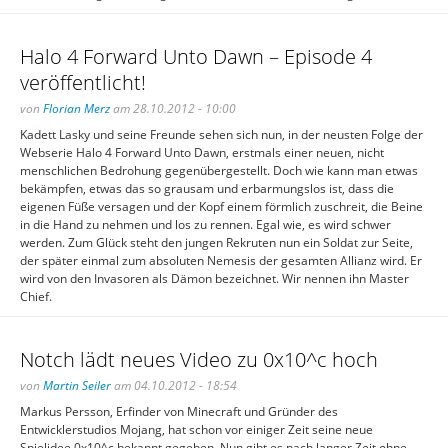
Halo 4 Forward Unto Dawn – Episode 4
veröffentlicht!
von
Florian Merz
am 28.10.2012 - 10:00
Kadett Lasky und seine Freunde sehen sich nun, in der neusten Folge der
Webserie Halo 4 Forward Unto Dawn, erstmals einer neuen, nicht
menschlichen Bedrohung gegenübergestellt. Doch wie kann man etwas
bekämpfen, etwas das so grausam und erbarmungslos ist, dass die
eigenen Füße versagen und der Kopf einem förmlich zuschreit, die Beine
in die Hand zu nehmen und los zu rennen. Egal wie, es wird schwer
werden. Zum Glück steht den jungen Rekruten nun ein Soldat zur Seite,
der später einmal zum absoluten Nemesis der gesamten Allianz wird. Er
wird von den Invasoren als Dämon bezeichnet. Wir nennen ihn Master
Chief.
Notch lädt neues Video zu 0x10^c hoch
von
Martin Seiler
am 04.10.2012 - 18:54
Markus Persson, Erfinder von Minecraft und Gründer des
Entwicklerstudios Mojang, hat schon vor einiger Zeit seine neue
Spielidee 0x10^c bekannt gegeben. Nun gibt es nach langer Zeit ohne