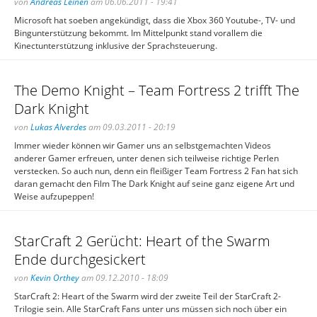
von
Andreas Leinen
am 06.06.2011 - 19:41
Microsoft hat soeben angekündigt, dass die Xbox 360 Youtube-, TV- und
Bingunterstützung bekommt. Im Mittelpunkt stand vorallem die
Kinectunterstützung inklusive der Sprachsteuerung.
The Demo Knight – Team Fortress 2 trifft The
Dark Knight
von
Lukas Alverdes
am 09.03.2011 - 20:19
Immer wieder können wir Gamer uns an selbstgemachten Videos
anderer Gamer erfreuen, unter denen sich teilweise richtige Perlen
verstecken. So auch nun, denn ein fleißiger Team Fortress 2 Fan hat sich
daran gemacht den Film The Dark Knight auf seine ganz eigene Art und
Weise aufzupeppen!
StarCraft 2 Gerücht: Heart of the Swarm
Ende durchgesickert
von
Kevin Orthey
am 09.12.2010 - 18:09
StarCraft 2: Heart of the Swarm wird der zweite Teil der StarCraft 2-
Trilogie sein. Alle StarCraft Fans unter uns müssen sich noch über ein