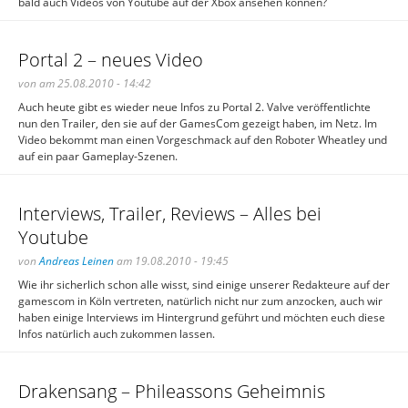
bald auch Videos von Youtube auf der Xbox ansehen können?
Portal 2 – neues Video
von am 25.08.2010 - 14:42
Auch heute gibt es wieder neue Infos zu Portal 2. Valve veröffentlichte
nun den Trailer, den sie auf der GamesCom gezeigt haben, im Netz. Im
Video bekommt man einen Vorgeschmack auf den Roboter Wheatley und
auf ein paar Gameplay-Szenen.
Interviews, Trailer, Reviews – Alles bei
Youtube
von
Andreas Leinen
am 19.08.2010 - 19:45
Wie ihr sicherlich schon alle wisst, sind einige unserer Redakteure auf der
gamescom in Köln vertreten, natürlich nicht nur zum anzocken, auch wir
haben einige Interviews im Hintergrund geführt und möchten euch diese
Infos natürlich auch zukommen lassen.
Drakensang – Phileassons Geheimnis