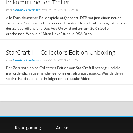
bekommt neuen Trailer
von
Hendrik Luehrsen
am 05.08.2010 - 12:16
Alle Fans deutscher Rollenspiele aufgepasst. DTP hat just einen neuen
Trailer zu Phileassons Geheimnis, dem Add On zu Drakensang - Am Fluss
der Zeit veröffentlicht. Das Add On wird bei um am 20.08.2010
erscheinen. Wohl ein "Must Have" für alle DSA Fans.
StarCraft II – Collectors Edition Unboxing
von
Hendrik Luehrsen
am 29.07.2010 - 11:25
Der Zeis hat sich ne Collectors Edition von StarCraft II besorgt und die
mal ordentlich auseinander genommen, also ausgepackt. Was da denn
so drin ist, das seht ihr in folgendem Youtube Video.
Krautgaming
Artikel