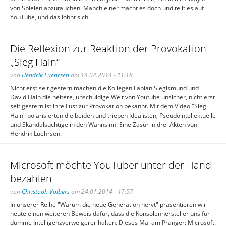
von Spielen abzutauchen. Manch einer macht es doch und teilt es auf
YouTube, und das lohnt sich.
Die Reflexion zur Reaktion der Provokation
„Sieg Hain“
von
Hendrik Luehrsen
am 14.04.2014 - 11:18
Nicht erst seit gestern machen die Kollegen Fabian Siegismund und
David Hain die heitere, unschuldige Welt von Youtube unsicher, nicht erst
seit gestern ist ihre Lust zur Provokation bekannt. Mit dem Video "Sieg
Hain" polarisierten die beiden und trieben Idealisten, Pseudointellektuelle
und Skandalsüchtige in den Wahnsinn. Eine Zäsur in drei Akten von
Hendrik Luehrsen.
Microsoft möchte YouTuber unter der Hand
bezahlen
von
Christoph Volbers
am 24.01.2014 - 17:57
In unserer Reihe "Warum die neue Generation nervt" präsentieren wir
heute einen weiteren Beweis dafür, dass die Konsolenhersteller uns für
dumme Intelligenzverweigerer halten. Dieses Mal am Pranger: Microsoft.