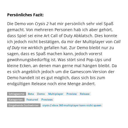
Persönliches Fazit:
Die Demo von
Crysis 2
hat mir persönlich sehr viel Spaß
gemacht. Von mehreren Personen hab ich aber gehört,
dass Spiel sei eine Art Call of Duty Abklatsch. Dies konnte
ich jedoch nicht bestätigen, da mir der Multiplayer von
Call
of Duty
nie wirklich gefallen hat. Zur Demo bleibt nur zu
sagen, dass es Spaß machen kann, jedoch vorerst
gewöhnungsbedürftig ist. Was stört sind Pop-Ups und
kleine Ecken, an denen man gerne mal hängen bleibt. Da
es sich angeblich jedoch um die Gamescom-Version der
Demo handelt ist es gut möglich, dass sich bis zum
endgültigen Release noch eine Menge ändert.
Schlagworte:
Beta
Demo
Multiplayer
Preview
Release
Kategorien:
Featured
Previews
Eingehende Suchwörter:
crysis 2 xbox 360 multiplayer kann nicht spawn