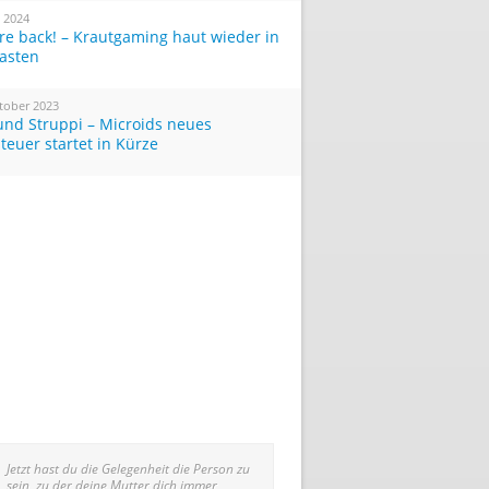
i 2024
re back! – Krautgaming haut wieder in
Tasten
tober 2023
und Struppi – Microids neues
teuer startet in Kürze
Jetzt hast du die Gelegenheit die Person zu
sein, zu der deine Mutter dich immer