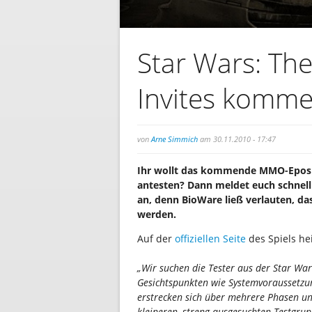
Star Wars: The
Invites komme
von
Arne Simmich
am 30.11.2010 - 17:47
Ihr wollt das kommende MMO-Epos 
antesten? Dann meldet euch schnell
an, denn BioWare ließ verlauten, da
werden.
Auf der
offiziellen Seite
des Spiels hei
„Wir suchen die Tester aus der Star Wa
Gesichtspunkten wie Systemvoraussetzung
erstrecken sich über mehrere Phasen un
kleineren, streng ausgesuchten Testgru