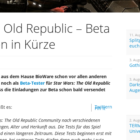
 Old Republic – Beta
11. Au
n in Kürze
Spli
euch
3. Aug
Goth
aus dem Hause BioWare schon vor allen anderen
3. Aug
 noch als
Beta-Tester
für
Star Wars: The Old Republic
Dark
ss die Einladungen zur Beta schon bald versendet
Auge
Twittern
ßt es:
Pin It
rs: The Old Republic Community nach verschiedenen
2. Aug
TERM
en, Alter und Herkunft aus. Die Tests für das Spiel
Univ
d einen längeren Zeitraum. Diese Tests beginnen erst mit
ppen, bei späteren Tests dürfen dann auch mehr Leute