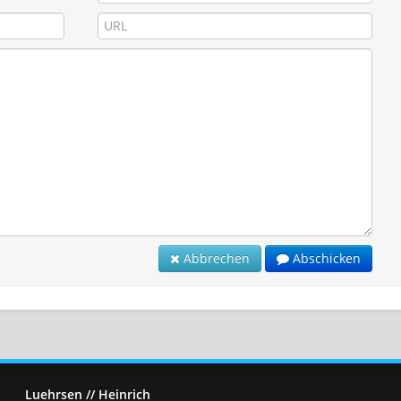
Abbrechen
Abschicken
Luehrsen // Heinrich