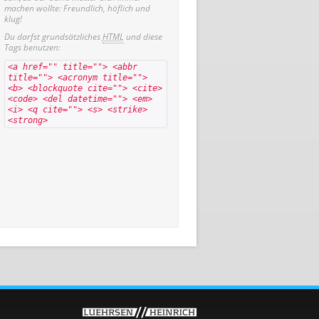
machen wollte: Freundlich, höflich und
klug!
Du darfst grundsätzliches
HTML
und diese
Tags benutzen:
<a href="" title=""> <abbr
title=""> <acronym title="">
<b> <blockquote cite=""> <cite>
<code> <del datetime=""> <em>
<i> <q cite=""> <s> <strike>
<strong>