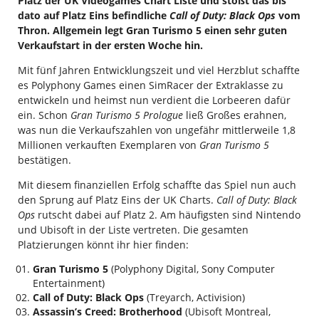
Platz der UK Videogames Chart Liste und stößt das bis
dato auf Platz Eins befindliche
Call of Duty: Black Ops
vom
Thron. Allgemein legt Gran Turismo 5 einen sehr guten
Verkaufstart in der ersten Woche hin.
Mit fünf Jahren Entwicklungszeit und viel Herzblut schaffte
es Polyphony Games einen SimRacer der Extraklasse zu
entwickeln und heimst nun verdient die Lorbeeren dafür
ein. Schon
Gran Turismo 5 Prologue
ließ Großes erahnen,
was nun die Verkaufszahlen von ungefähr mittlerweile 1,8
Millionen verkauften Exemplaren von
Gran Turismo 5
bestätigen.
Mit diesem finanziellen Erfolg schaffte das Spiel nun auch
den Sprung auf Platz Eins der UK Charts.
Call of Duty: Black
Ops
rutscht dabei auf Platz 2. Am häufigsten sind Nintendo
und Ubisoft in der Liste vertreten. Die gesamten
Platzierungen könnt ihr hier finden:
Gran Turismo 5
(Polyphony Digital, Sony Computer
Entertainment)
Call of Duty: Black Ops
(Treyarch, Activision)
Assassin’s Creed: Brotherhood
(Ubisoft Montreal,