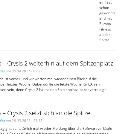
ein fast
schon
gewohntes
Bild mit
Zumba
Fitness
an der
Spitze!
 – Crysis 2 weiterhin auf dem Spitzenplatz
des
am 05.04.2011 - 09:29
ist vorbei, und wir werfen mal wieder einen Blick auf die
der letzten Woche. Dabei dürfte die letzte Woche für EA sehr
sen sein, denn Crysis 2 hat seinen Spitzenplatz locker verteidigt!
 – Crysis 2 setzt sich an die Spitze
des
am 28.03.2011 - 21:15
ag gibt es natürlich mal wieder Meldung über die Softwareverkäufe
he in England. Wie so oft hat sich dabei natürlich so einiges getan,