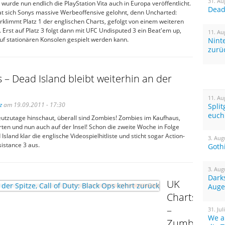
31. Au
wurde nun endlich die PlayStation Vita auch in Europa veröffentlicht.
Dead 
t sich Sonys massive Werbeoffensive gelohnt, denn Uncharted:
klimmt Platz 1 der englischen Charts, gefolgt von einem weiteren
 Erst auf Platz 3 folgt dann mit UFC Undisputed 3 ein Beat'em up,
11. Au
uf stationären Konsolen gespielt werden kann.
Nint
zurü
 – Dead Island bleibt weiterhin an der
11. Au
z
am 19.09.2011 - 17:30
Spli
euch
utzutage hinschaut, überall sind Zombies! Zombies im Kaufhaus,
ten und nun auch auf der Insel! Schon die zweite Woche in Folge
Island klar die englische Videospielhitliste und sticht sogar Action-
3. Aug
istance 3 aus.
Goth
3. Aug
Dark
UK
Auge
Charts
–
31. Jul
We a
Zumba