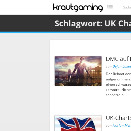
Schlagwort: UK Ch
DMC auf P
von
Dejan Lukov
Der Reboot der
aufgenommen. D
einen schwarzen
zerstöre. Nicht
schnetzeln.
UK-Charts
von
Florian Mer