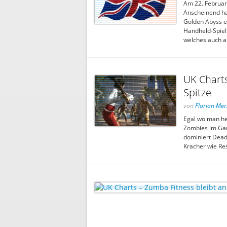
Am 22. Februar 
Anscheinend ha
Golden Abyss er
Handheld-Spiel.
welches auch a
UK Charts
Spitze
von
Florian Mer
Egal wo man he
Zombies im Gar
dominiert Dead 
Kracher wie Res