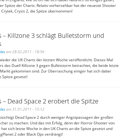
r Spitze der Charts. Relativ vorhersehbar hat der neueste Shooter
Crytek, Crysis 2, die Spitze übernommen!
 – Killzone 3 schlägt Bulletstorm und
s
des
am 28.02.2011 - 18:56
ieder die UK Charts der letzten Woche veröffentlicht. Dieses Mal
 das Duell Killzone 3 gegen Bulletstorm betrachtet, die beide letzte
Markt gekommen sind. Zur Überraschung einiger hat sich dabei
e Spitze gesetzt!
 – Dead Space 2 erobert die Spitze
des
am 31.01.2011 - 15:12
absichtigt Dead Space 2 durch weniger Angstpassagen der großen
cher zu machen. Und das mit Erfolg, denn der Horror-Shooter von
hat sich letzte Woche in den UK Charts an die Spitze gesetzt und
eBigPlanet 2 oder Black Ops verdrängt!