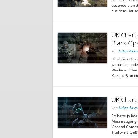
besonders an de
aus dem Hause 
UK Charts
Black Op
von
Lukas Alver
Heute wurden w
wurde besonders
Woche auf den 
Killzone 3 an di
UK Charts
von
Lukas Alver
EA hatte ja be
Masse zugängli
Visceral Games 
Titel wie Littl