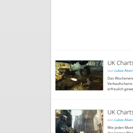
UK Charts
von
Lukas Alver
Das Wochenende 
Verkaufscharts 
erfreulich gewe
UK Charts
von
Lukas Alver
Wie jeden Mont
der letzten Woc