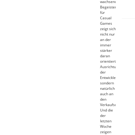
wachsende
Begeisterung
für
Casual
Games
zeigt sich
nicht nur
an der
immer
stärker
daran
orientierten
Ausrichtung
der
Entwickler,
sondern
natürlich
auch an
den
Verkaufscharts.
Und die
der
letzten
Woche
zeigen