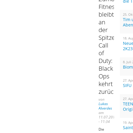
die 
Fitness
bleibt
25. Ok
Tim 
an
Aben
der
Spitze,
18. Au
Neue
Call
2K23
of
Duty:
8. Juli
Biom
Black
Ops
27. Ap
kehrt
SIFU
zurück
27. Ap
von
TEEN
Lukas
Alverdes
Orig
am
11.07.2011
- 11:34
19. Ap
Sain
Die