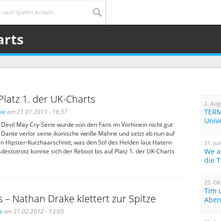
arts
latz 1. der UK-Charts
2. Aug
TERM
ic
am 21.01.2013 - 16:57
Univ
 Devil May Cry-Serie wurde von den Fans im Vorhinein nicht gut
ante verlor seine ikonische weiße Mähne und setzt ab nun auf
 Hipster-Kurzhaarschnitt, was den Stil des Helden laut Hatern
31. Jul
We a
sdestotrotz konnte sich der Reboot bis auf Platz 1. der UK-Charts
die 
25. Ok
Tim 
 – Nathan Drake klettert zur Spitze
Aben
z
am 27.02.2012 - 13:05