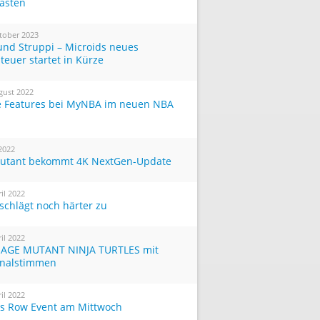
Tasten
tober 2023
und Struppi – Microids neues
teuer startet in Kürze
gust 2022
 Features bei MyNBA im neuen NBA
 2022
utant bekommt 4K NextGen-Update
ril 2022
 schlägt noch härter zu
ril 2022
AGE MUTANT NINJA TURTLES mit
inalstimmen
ril 2022
ts Row Event am Mittwoch