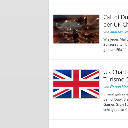
Call of D
der UK C
von
Andreas Le
Wie jedes Mal g
Spitzenreiter i
geht an Fifa 11
UK Charts
Turismo 
von
Florian Mer
Erneut gab es 
Call of Duty: B
Games Gran Tur
schlägt zurück!