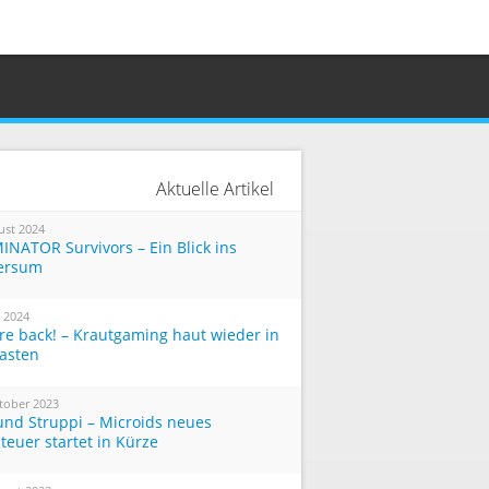
Aktuelle Artikel
ust 2024
INATOR Survivors – Ein Blick ins
ersum
i 2024
re back! – Krautgaming haut wieder in
Tasten
tober 2023
und Struppi – Microids neues
teuer startet in Kürze