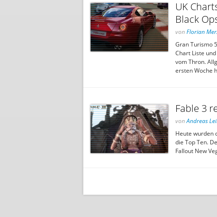
UK Charts
Black Op
von
Florian Mer
Gran Turismo 5
Chart Liste und 
vom Thron. Allg
ersten Woche h
Fable 3 r
von
Andreas Le
Heute wurden di
die Top Ten. De
Fallout New Veg