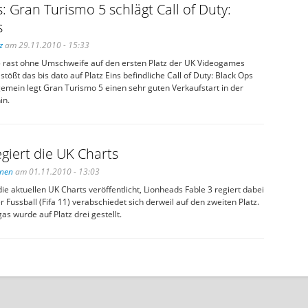
: Gran Turismo 5 schlägt Call of Duty:
s
z
am 29.11.2010 - 15:33
 rast ohne Umschweife auf den ersten Platz der UK Videogames
stößt das bis dato auf Platz Eins befindliche Call of Duty: Black Ops
emein legt Gran Turismo 5 einen sehr guten Verkaufstart in der
in.
egiert die UK Charts
inen
am 01.11.2010 - 13:03
e aktuellen UK Charts veröffentlicht, Lionheads Fable 3 regiert dabei
r Fussball (Fifa 11) verabschiedet sich derweil auf den zweiten Platz.
as wurde auf Platz drei gestellt.