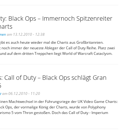
uty: Black Ops – Immernoch Spitzenreiter
harts
inen
am 13.12.2010 - 12:38
ibt es auch heute wieder mal die Charts aus Großbritannien.
st noch immer der neueste Ableger der Call of Duty Reihe. Platz zwei
 und auf dem dritten Treppchen liegt World of Warcraft Cataclysm.
: Call of Duty – Black Ops schlägt Gran
5
z
am 06.12.2010 - 11:20
einen Machtwechsel in der Führungsriege der UK Video Game Charts:
lack Ops, der vormalige König der Charts, wurde von Polyphony
ismo 5 vom Thron gestoßen. Doch das Call of Duty - Imperium