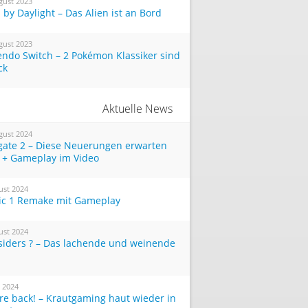
gust 2023
by Daylight – Das Alien ist an Bord
gust 2023
endo Switch – 2 Pokémon Klassiker sind
ck
Aktuelle News
gust 2024
tgate 2 – Diese Neuerungen erwarten
 + Gameplay im Video
ust 2024
ic 1 Remake mit Gameplay
ust 2024
siders ? – Das lachende und weinende
i 2024
re back! – Krautgaming haut wieder in