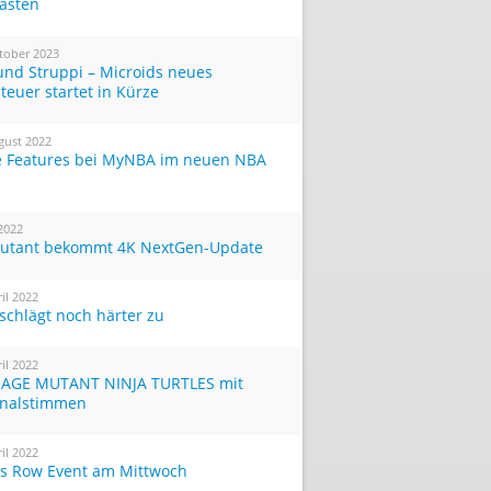
Tasten
tober 2023
und Struppi – Microids neues
teuer startet in Kürze
gust 2022
 Features bei MyNBA im neuen NBA
 2022
utant bekommt 4K NextGen-Update
ril 2022
 schlägt noch härter zu
ril 2022
AGE MUTANT NINJA TURTLES mit
inalstimmen
ril 2022
ts Row Event am Mittwoch