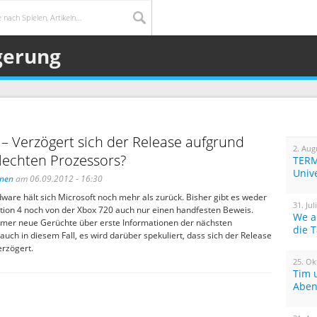
gerung
– Verzögert sich der Release aufgrund
2. Aug
lechten Prozessors?
TERM
Univ
inen
am 06.09.2012 - 16:30
are hält sich Microsoft noch mehr als zurück. Bisher gibt es weder
31. Jul
ation 4 noch von der Xbox 720 auch nur einen handfesten Beweis.
We a
mmer neue Gerüchte über erste Informationen der nächsten
die 
auch in diesem Fall, es wird darüber spekuliert, dass sich der Release
erzögert.
25. Ok
Tim 
Aben