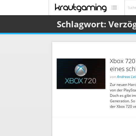
Schlagwort: Verzö
Xbox 720 
eines sch
von
Andreas Le
Zur neuen Hardw
von der PlaySt
Doch es gibt i
Generation. So 
der Xbox 720 v