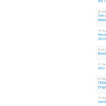
die 
25. Ok
Tim 
Aben
18. Au
Neue
2K23
8. Juli
Biom
27. Ap
SIFU
27. Ap
TEEN
Orig
19. Ap
Sain