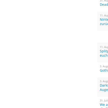
31. Au
Dead 
11. Au
Nint
zurü
11. Au
Spli
euch
3. Aug
Goth
3. Aug
Dark
Auge
31. Jul
We a