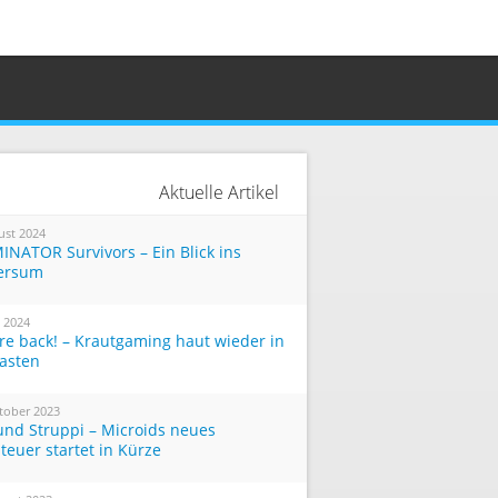
Aktuelle Artikel
ust 2024
INATOR Survivors – Ein Blick ins
ersum
i 2024
re back! – Krautgaming haut wieder in
Tasten
tober 2023
und Struppi – Microids neues
teuer startet in Kürze