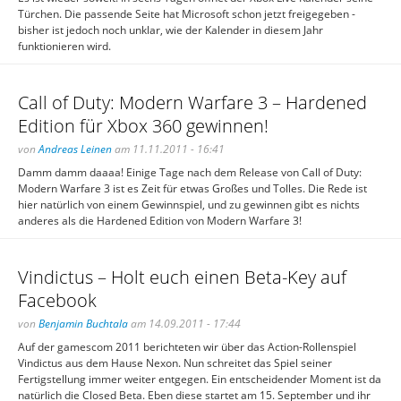
Türchen. Die passende Seite hat Microsoft schon jetzt freigegeben -
bisher ist jedoch noch unklar, wie der Kalender in diesem Jahr
funktionieren wird.
Call of Duty: Modern Warfare 3 – Hardened
Edition für Xbox 360 gewinnen!
von
Andreas Leinen
am 11.11.2011 - 16:41
Damm damm daaaa! Einige Tage nach dem Release von Call of Duty:
Modern Warfare 3 ist es Zeit für etwas Großes und Tolles. Die Rede ist
hier natürlich von einem Gewinnspiel, und zu gewinnen gibt es nichts
anderes als die Hardened Edition von Modern Warfare 3!
Vindictus – Holt euch einen Beta-Key auf
Facebook
von
Benjamin Buchtala
am 14.09.2011 - 17:44
Auf der gamescom 2011 berichteten wir über das Action-Rollenspiel
Vindictus aus dem Hause Nexon. Nun schreitet das Spiel seiner
Fertigstellung immer weiter entgegen. Ein entscheidender Moment ist da
natürlich die Closed Beta. Eben diese startet am 15. September und ihr