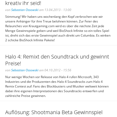
kreativ ihr seid!
von
Sebastian Ossowski
am 13.04.2013 - 13:00
Stimmung! Wir haben uns wochenlang den Kopf zerbrochen wie wir
unsere Anhänger für ihre Treue belohnen können. Zur Feier des
Relaunches von Krautgaming.com wird es über die nächste Zeit jede
Menge Gewinnspiele geben und weil BioShock Infinite so ein tolles Spiel
ist, dreht sich das erste Gewinnspiel auch direkt um Columbia. Es winken
2 schicke BioShock Infinite Pakete!
Halo 4: Remixt den Soundtrack und gewinnt
Preise!
von
Sebastian Ossowski
am 04.10.2012 - 15:56
Nur wenige Wochen vor Release von Halo 4 rufen Microsoft, 343
Industries und die Produzenten des Halo 4 Soundtracks zum Halo 4
Remix Contest auf: Fans des Blockbusters und Musiker weltweit können
dabei ihre eigenen Interpretationen des Soundtracks entwerfen und
zahlreiche Preise gewinnen.
Auflösung: Shootmania Beta Gewinnspiel