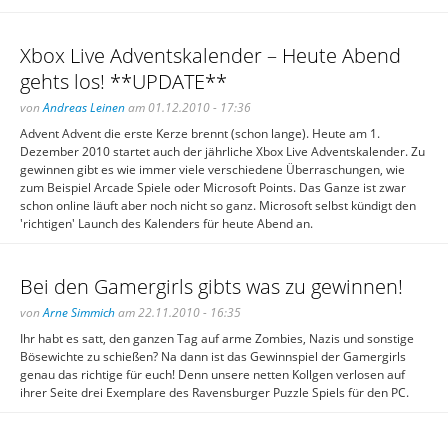
Xbox Live Adventskalender – Heute Abend
gehts los! **UPDATE**
von
Andreas Leinen
am 01.12.2010 - 17:36
Advent Advent die erste Kerze brennt (schon lange). Heute am 1.
Dezember 2010 startet auch der jährliche Xbox Live Adventskalender. Zu
gewinnen gibt es wie immer viele verschiedene Überraschungen, wie
zum Beispiel Arcade Spiele oder Microsoft Points. Das Ganze ist zwar
schon online läuft aber noch nicht so ganz. Microsoft selbst kündigt den
'richtigen' Launch des Kalenders für heute Abend an.
Bei den Gamergirls gibts was zu gewinnen!
von
Arne Simmich
am 22.11.2010 - 16:35
Ihr habt es satt, den ganzen Tag auf arme Zombies, Nazis und sonstige
Bösewichte zu schießen? Na dann ist das Gewinnspiel der Gamergirls
genau das richtige für euch! Denn unsere netten Kollgen verlosen auf
ihrer Seite drei Exemplare des Ravensburger Puzzle Spiels für den PC.