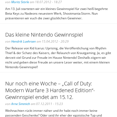
von
Moritz Störle
am 18.07.2012 - 18:27
Am 13. Juli starteten wir ein kleines Gewinnspiel für zwei heiß begehrte
Beta Keys zu Nadeons neuestem Werk, Shootmania:Storm. Nun
präsentieren wir euch die zwei glücklichen Gewinner.
Das kleine Nintendo Gewinnspiel
von
Hendrik Luehrsen
am 15.04.2012 - 20:29
Der Release von Kid Icarus: Uprising, die Veröffentlichung von Rhythm
Thief & der Schatz des Kaisers, der Relaunch von Krautgaming. Ja, es gibt
derzeit viel Grund zur Freude im Hause Nintendo! Deshalb zögern wir
nicht und geben diese Freude an unsere Leser weiter, mit einem kleinen
Nintendo Gewinnspiel!
Nur noch eine Woche – „Call of Duty:
Modern Warfare 3 Hardened Edition“-
Gewinnspiel endet am 15.12.
von
Arne Simmich
am 07.12.2011 - 15:23
Weihnachten rückt immer näher und ihr habt noch immer keine
passenden Geschenke? Oder seid ihr eher der egoistische Typ und