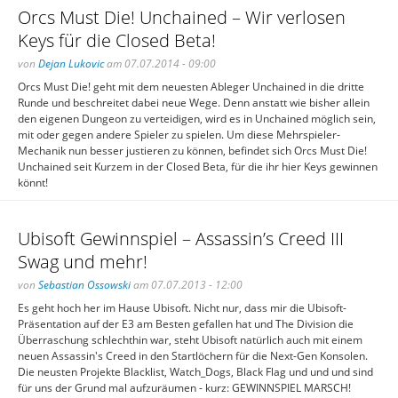
Orcs Must Die! Unchained – Wir verlosen
Keys für die Closed Beta!
von
Dejan Lukovic
am 07.07.2014 - 09:00
Orcs Must Die! geht mit dem neuesten Ableger Unchained in die dritte
Runde und beschreitet dabei neue Wege. Denn anstatt wie bisher allein
den eigenen Dungeon zu verteidigen, wird es in Unchained möglich sein,
mit oder gegen andere Spieler zu spielen. Um diese Mehrspieler-
Mechanik nun besser justieren zu können, befindet sich Orcs Must Die!
Unchained seit Kurzem in der Closed Beta, für die ihr hier Keys gewinnen
könnt!
Ubisoft Gewinnspiel – Assassin’s Creed III
Swag und mehr!
von
Sebastian Ossowski
am 07.07.2013 - 12:00
Es geht hoch her im Hause Ubisoft. Nicht nur, dass mir die Ubisoft-
Präsentation auf der E3 am Besten gefallen hat und The Division die
Überraschung schlechthin war, steht Ubisoft natürlich auch mit einem
neuen Assassin's Creed in den Startlöchern für die Next-Gen Konsolen.
Die neusten Projekte Blacklist, Watch_Dogs, Black Flag und und und sind
für uns der Grund mal aufzuräumen - kurz: GEWINNSPIEL MARSCH!