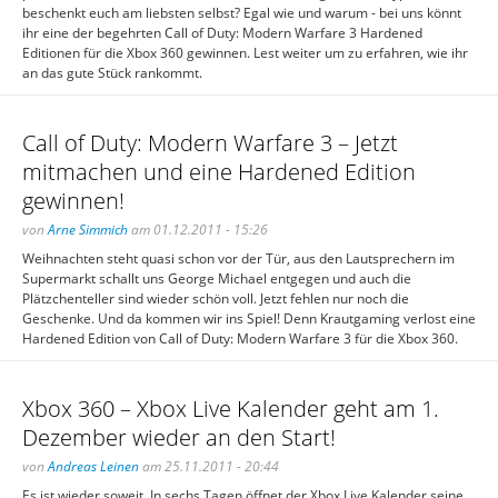
beschenkt euch am liebsten selbst? Egal wie und warum - bei uns könnt
ihr eine der begehrten Call of Duty: Modern Warfare 3 Hardened
Editionen für die Xbox 360 gewinnen. Lest weiter um zu erfahren, wie ihr
an das gute Stück rankommt.
Call of Duty: Modern Warfare 3 – Jetzt
mitmachen und eine Hardened Edition
gewinnen!
von
Arne Simmich
am 01.12.2011 - 15:26
Weihnachten steht quasi schon vor der Tür, aus den Lautsprechern im
Supermarkt schallt uns George Michael entgegen und auch die
Plätzchenteller sind wieder schön voll. Jetzt fehlen nur noch die
Geschenke. Und da kommen wir ins Spiel! Denn Krautgaming verlost eine
Hardened Edition von Call of Duty: Modern Warfare 3 für die Xbox 360.
Xbox 360 – Xbox Live Kalender geht am 1.
Dezember wieder an den Start!
von
Andreas Leinen
am 25.11.2011 - 20:44
Es ist wieder soweit. In sechs Tagen öffnet der Xbox Live Kalender seine