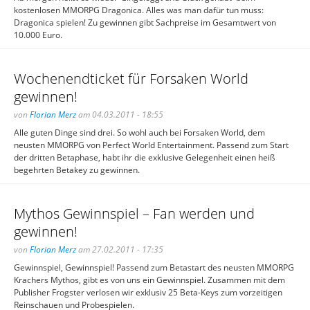
kostenlosen MMORPG Dragonica. Alles was man dafür tun muss:
Dragonica spielen! Zu gewinnen gibt Sachpreise im Gesamtwert von
10.000 Euro.
Wochenendticket für Forsaken World
gewinnen!
von
Florian Merz
am 04.03.2011 - 18:55
Alle guten Dinge sind drei. So wohl auch bei Forsaken World, dem
neusten MMORPG von Perfect World Entertainment. Passend zum Start
der dritten Betaphase, habt ihr die exklusive Gelegenheit einen heiß
begehrten Betakey zu gewinnen.
Mythos Gewinnspiel – Fan werden und
gewinnen!
von
Florian Merz
am 27.02.2011 - 17:35
Gewinnspiel, Gewinnspiel! Passend zum Betastart des neusten MMORPG
Krachers Mythos, gibt es von uns ein Gewinnspiel. Zusammen mit dem
Publisher Frogster verlosen wir exklusiv 25 Beta-Keys zum vorzeitigen
Reinschauen und Probespielen.