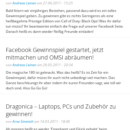
von
Andreas Leinen
am 27.06.2011 - 15:25
Bald feiern wir einjähriges Bestehen, passend dazu wird es ein tolles
Gewinnspiel geben. Zu gewinnen gibt es nichts Geringeres als eine
heißbegehrte Prestige Edition von Call of Duty: Black Ops! Was ihr dafür
tun müsst? Ihr beantwortet einfach die Frage auf unserer Facebook Seite.
Danach heißt es dann wieder fleißig Freunde einladen!
Facebook Gewinnspiel gestartet, jetzt
mitmachen und OMSI abräumen!
von
Andreas Leinen
am 26.05.2011 - 20:34
Die magische 180 ist geknackt. Was das heißt? Es ist Zeit für ein
Gewinnspiel, dafür müsst ihr auch nicht unbedingt viel machen. Das
Ganze beschleunigt ihr aber indem ihr euren Freunden sagt, wie toll wir
doch sind. Also Go Go Go!
Dragonica – Laptops, PCs und Zubehör zu
gewinnen!
von
Arne Simmich
am 14.03.2011 - 18:40
Ab morgen heißt es wieder 'Eingeloggt und Glück gehabt' beim