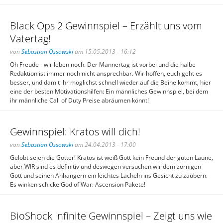
Black Ops 2 Gewinnspiel – Erzählt uns vom
Vatertag!
von
Sebastian Ossowski
am 15.05.2013 - 16:12
Oh Freude - wir leben noch. Der Männertag ist vorbei und die halbe
Redaktion ist immer noch nicht ansprechbar. Wir hoffen, euch geht es
besser, und damit ihr möglichst schnell wieder auf die Beine kommt, hier
eine der besten Motivationshilfen: Ein männliches Gewinnspiel, bei dem
ihr männliche Call of Duty Preise abräumen könnt!
Gewinnspiel: Kratos will dich!
von
Sebastian Ossowski
am 24.04.2013 - 17:00
Gelobt seien die Götter! Kratos ist weiß Gott kein Freund der guten Laune,
aber WIR sind es definitiv und deswegen versuchen wir dem zornigen
Gott und seinen Anhängern ein leichtes Lächeln ins Gesicht zu zaubern.
Es winken schicke God of War: Ascension Pakete!
BioShock Infinite Gewinnspiel – Zeigt uns wie