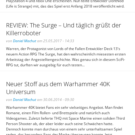
PlayStation 4 und Xbox One erscheinen. Nun teilte Entwickler DontNod
(Life is Strange) mit, das das Spiel erst Anfang 2018 veröffentlicht wird.
REVIEW: The Surge – Und täglich grüßt der
Killerroboter
von
Daniel Machut
am 25.05.2017 - 14:33
Warren, der Protagonist von Lords of the Fallen Entwickler Deck 13's
neuem Action RPG The Surge, hat den wahrscheinlich miesesten ersten
Arbeitstag der Angestelltengeschichte. Was genau sich in diesem SciFi-
RPG tut, durften wir ausgiebig für euch testen...
Neuer Stoff aus dem Warhammer 40K
Universum
von
Daniel Machut
am 30.06.2014 - 09:30
Warhammer 40K bietet Fans ein sehr vielseitiges Angebot. Man findet
Romane, einen Film Rollen- und Brettspiele und natürlich auch
Videogames. Zuletzt lieferte THQ mit Space Marine einen soliden Third
Person Shooter ab, der aber leider auch seine Schwächen hatte.
Dennoch konnte man durchaus von einem sehr unterhaltsamen Spiel
reden, das besonders Fans der Marke überzeugen konnte. Jetzt