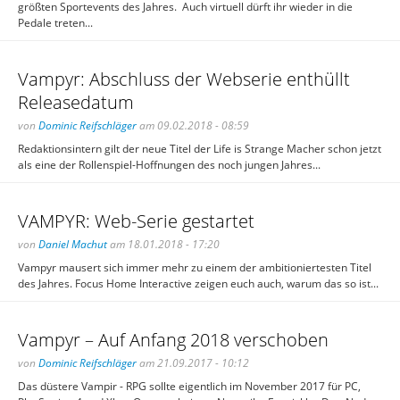
größten Sportevents des Jahres. Auch virtuell dürft ihr wieder in die
Pedale treten...
Vampyr: Abschluss der Webserie enthüllt
Releasedatum
von
Dominic Reifschläger
am 09.02.2018 - 08:59
Redaktionsintern gilt der neue Titel der Life is Strange Macher schon jetzt
als eine der Rollenspiel-Hoffnungen des noch jungen Jahres...
VAMPYR: Web-Serie gestartet
von
Daniel Machut
am 18.01.2018 - 17:20
Vampyr mausert sich immer mehr zu einem der ambitioniertesten Titel
des Jahres. Focus Home Interactive zeigen euch auch, warum das so ist...
Vampyr – Auf Anfang 2018 verschoben
von
Dominic Reifschläger
am 21.09.2017 - 10:12
Das düstere Vampir - RPG sollte eigentlich im November 2017 für PC,