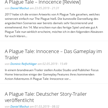
A Plague Tale – Innocence [Review]
von
Daniel Machut
am 23.05.2019 - 21:31
2017 habe ich die ersten Artworks von A Plague Tale gesehen, welches
seinerzeit einfach nur The Plague hieß. Die kunstvolle Darstellung des
angedachten Szenarios war bereits damals sehr faszinierend und
einnehmend. Am 14. Mai erschien nun das fertige Spiel und wie gut A
Plague Tale nun wirklich erscheint, möchte ich in den folgenden Absätzen
für euch klären...
A Plague Tale: Innocence – Das Gameplay im
Trailer
von
Dominic Reifschläger
am 02.05.2019 - 15:49
In einem brandneuen Trailer stellen Asobo Studio und Publisher Focus
Home Interactive einige der Gameplay Features ihres kommenden
Action Adventures A Plague Tale: Innocence vor...
A Plague Tale: Deutscher Story-Trailer
veröffentlicht
von
Daniel Machut
am 01.03.2019 - 08:32