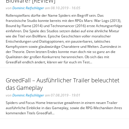
BioWare? [REVIEW]
von
Dominic Reifschläger
am 08.10.2019 - 16:05
Rollenspielfans dürfte der Name Spiders ein Begriff sein. Das
französische Studio konnte bereits mit den RPGs Mars: War Logs (2013),
Bound by Flame (2014) und Technomancer (2016) erste Achtungserfolge
einfahren. Die Spiele des Studios setzen dabei auf eine ähnliche Mixtur
wie die Titel von BioWare. Epische Geschichten voller moralischer
Entscheidungen und Dialogoptionen, ein pausierbares, taktisches
Kampfsystem sowie glaubwürdige Charaktere und Welten. Zumindest in
der Theorie. Denn letzten Endes konnte man doch nie so ganz an die
Qualitäten der großen Konkurrenz heranreichen. Ob sich das mit
GreedFall endlich ändert, klären wir für euch im Test...
GreedFall – Ausführlicher Trailer beleuchtet
das Gameplay
von
Dominic Reifschläger
am 07.08.2019 - 19:01
Spiders und Focus Home Interactive gewähren in einem neuen Trailer
ausführliche Einblicke in das Gameplay, sowie die RPG-Mechaniken ihres
kommenden Titels GreedFall...