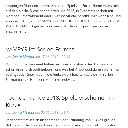
In wenigen Monaten kommt ein neues Spiel von Focus Home Interactive
auf den Markt. Diese spendierten uns 2018, in Zusammenarbeit mit
Dontnod Entertainment oder Cyanide Studio, bereits ungewöhnliche und
grandiose Titel, wie VAMPYR und CALL OF CTHULHU. Zum neuen Titel A
PLAGUE TALE, ist gestern nun auch der deutschsprachige Trailer
erschienen...
VAMPYR im Serien-Format
von
Daniel Machut
am 17.08.2018 - 20:43
Dontnod Entertainment haben mit ihren storybasierten Games an sich
schon ordentlich Stoff geboten und was bei Kinoproduktionen bisher nur
bedingt oder überhaupt nicht funktioniert hat, könnte sich im Serien-
Format für das Heimkino vielleicht ändern...
Tour de France 2018: Spiele erscheinen in
Kürze
von
Daniel Machut
am 05.05.2018 - 21:19
Radsport erfreut sich nicht erst seit der Erfindung von E-Bikes großer
Beliebtheit. Die Tour de France gilt für viele immer noch als eines der