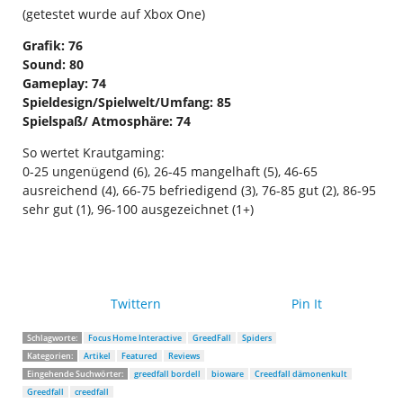
(getestet wurde auf Xbox One)
Grafik: 76
Sound: 80
Gameplay: 74
Spieldesign/Spielwelt/Umfang: 85
Spielspaß/ Atmosphäre: 74
So wertet Krautgaming:
0-25 ungenügend (6), 26-45 mangelhaft (5), 46-65
ausreichend (4), 66-75 befriedigend (3), 76-85 gut (2), 86-95
sehr gut (1), 96-100 ausgezeichnet (1+)
Twittern
Pin It
Schlagworte:
Focus Home Interactive
GreedFall
Spiders
Kategorien:
Artikel
Featured
Reviews
Eingehende Suchwörter:
greedfall bordell
bioware
Creedfall dämonenkult
Greedfall
creedfall