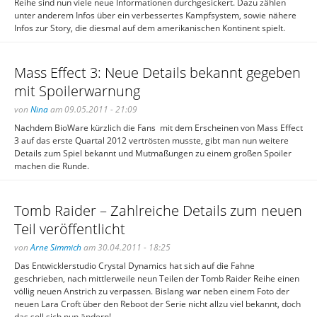
Reihe sind nun viele neue Informationen durchgesickert. Dazu zählen
unter anderem Infos über ein verbessertes Kampfsystem, sowie nähere
Infos zur Story, die diesmal auf dem amerikanischen Kontinent spielt.
Mass Effect 3: Neue Details bekannt gegeben
mit Spoilerwarnung
von
Nina
am 09.05.2011 - 21:09
Nachdem BioWare kürzlich die Fans mit dem Erscheinen von Mass Effect
3 auf das erste Quartal 2012 vertrösten musste, gibt man nun weitere
Details zum Spiel bekannt und Mutmaßungen zu einem großen Spoiler
machen die Runde.
Tomb Raider – Zahlreiche Details zum neuen
Teil veröffentlicht
von
Arne Simmich
am 30.04.2011 - 18:25
Das Entwicklerstudio Crystal Dynamics hat sich auf die Fahne
geschrieben, nach mittlerweile neun Teilen der Tomb Raider Reihe einen
völlig neuen Anstrich zu verpassen. Bislang war neben einem Foto der
neuen Lara Croft über den Reboot der Serie nicht allzu viel bekannt, doch
das soll sich nun ändern!