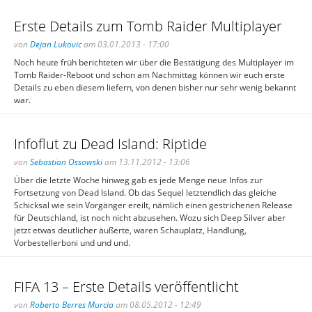
Erste Details zum Tomb Raider Multiplayer
von
Dejan Lukovic
am 03.01.2013 - 17:00
Noch heute früh berichteten wir über die Bestätigung des Multiplayer im
Tomb Raider-Reboot und schon am Nachmittag können wir euch erste
Details zu eben diesem liefern, von denen bisher nur sehr wenig bekannt
war.
Infoflut zu Dead Island: Riptide
von
Sebastian Ossowski
am 13.11.2012 - 13:06
Über die letzte Woche hinweg gab es jede Menge neue Infos zur
Fortsetzung von Dead Island. Ob das Sequel letztendlich das gleiche
Schicksal wie sein Vorgänger ereilt, nämlich einen gestrichenen Release
für Deutschland, ist noch nicht abzusehen. Wozu sich Deep Silver aber
jetzt etwas deutlicher äußerte, waren Schauplatz, Handlung,
Vorbestellerboni und und und.
FIFA 13 – Erste Details veröffentlicht
von
Roberto Berres Murcia
am 08.05.2012 - 12:49