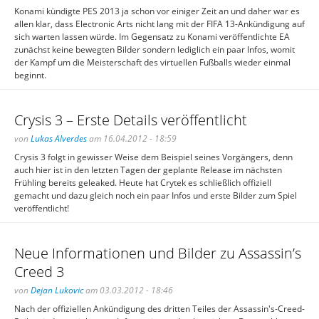
Konami kündigte PES 2013 ja schon vor einiger Zeit an und daher war es
allen klar, dass Electronic Arts nicht lang mit der FIFA 13-Ankündigung auf
sich warten lassen würde. Im Gegensatz zu Konami veröffentlichte EA
zunächst keine bewegten Bilder sondern lediglich ein paar Infos, womit
der Kampf um die Meisterschaft des virtuellen Fußballs wieder einmal
beginnt.
Crysis 3 – Erste Details veröffentlicht
von
Lukas Alverdes
am 16.04.2012 - 18:59
Crysis 3 folgt in gewisser Weise dem Beispiel seines Vorgängers, denn
auch hier ist in den letzten Tagen der geplante Release im nächsten
Frühling bereits geleaked. Heute hat Crytek es schließlich offiziell
gemacht und dazu gleich noch ein paar Infos und erste Bilder zum Spiel
veröffentlicht!
Neue Informationen und Bilder zu Assassin’s
Creed 3
von
Dejan Lukovic
am 03.03.2012 - 18:46
Nach der offiziellen Ankündigung des dritten Teiles der Assassin's-Creed-