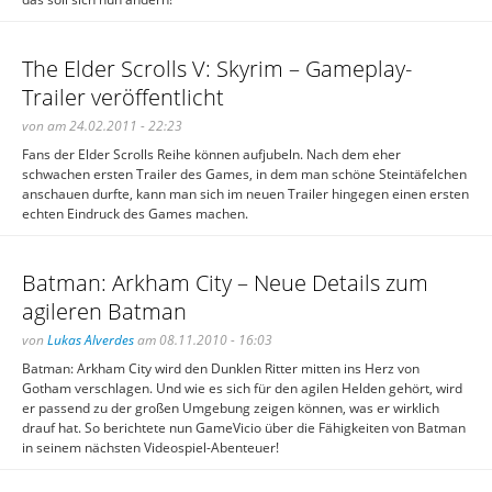
The Elder Scrolls V: Skyrim – Gameplay-
Trailer veröffentlicht
von am 24.02.2011 - 22:23
Fans der Elder Scrolls Reihe können aufjubeln. Nach dem eher
schwachen ersten Trailer des Games, in dem man schöne Steintäfelchen
anschauen durfte, kann man sich im neuen Trailer hingegen einen ersten
echten Eindruck des Games machen.
Batman: Arkham City – Neue Details zum
agileren Batman
von
Lukas Alverdes
am 08.11.2010 - 16:03
Batman: Arkham City wird den Dunklen Ritter mitten ins Herz von
Gotham verschlagen. Und wie es sich für den agilen Helden gehört, wird
er passend zu der großen Umgebung zeigen können, was er wirklich
drauf hat. So berichtete nun GameVicio über die Fähigkeiten von Batman
in seinem nächsten Videospiel-Abenteuer!