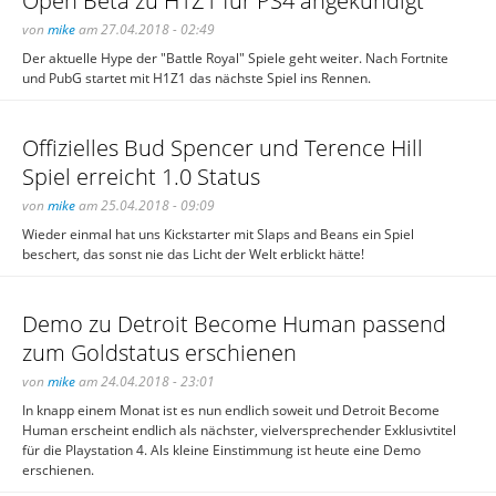
Open Beta zu H1Z1 für PS4 angekündigt
von
mike
am 27.04.2018 - 02:49
Der aktuelle Hype der "Battle Royal" Spiele geht weiter. Nach Fortnite
und PubG startet mit H1Z1 das nächste Spiel ins Rennen.
Offizielles Bud Spencer und Terence Hill
Spiel erreicht 1.0 Status
von
mike
am 25.04.2018 - 09:09
Wieder einmal hat uns Kickstarter mit Slaps and Beans ein Spiel
beschert, das sonst nie das Licht der Welt erblickt hätte!
Demo zu Detroit Become Human passend
zum Goldstatus erschienen
von
mike
am 24.04.2018 - 23:01
In knapp einem Monat ist es nun endlich soweit und Detroit Become
Human erscheint endlich als nächster, vielversprechender Exklusivtitel
für die Playstation 4. Als kleine Einstimmung ist heute eine Demo
erschienen.