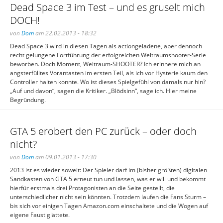
Dead Space 3 im Test – und es gruselt mich
DOCH!
von
Dom
am 22.02.2013 - 18:32
Dead Space 3 wird in diesen Tagen als actiongeladene, aber dennoch
recht gelungene Fortführung der erfolgreichen Weltraumshooter-Serie
beworben. Doch Moment, Weltraum-SHOOTER? Ich erinnere mich an
angsterfülltes Vorantasten im ersten Teil, als ich vor Hysterie kaum den
Controller halten konnte. Wo ist dieses Spielgefühl von damals nur hin?
„Auf und davon“, sagen die Kritiker. „Blödsinn“, sage ich. Hier meine
Begründung.
GTA 5 erobert den PC zurück – oder doch
nicht?
von
Dom
am 09.01.2013 - 17:30
2013 ist es wieder soweit: Der Spieler darf im (bisher größten) digitalen
Sandkasten von GTA 5 erneut tun und lassen, was er will und bekommt
hierfür erstmals drei Protagonisten an die Seite gestellt, die
unterschiedlicher nicht sein könnten. Trotzdem laufen die Fans Sturm –
bis sich vor einigen Tagen Amazon.com einschaltete und die Wogen auf
eigene Faust glättete.