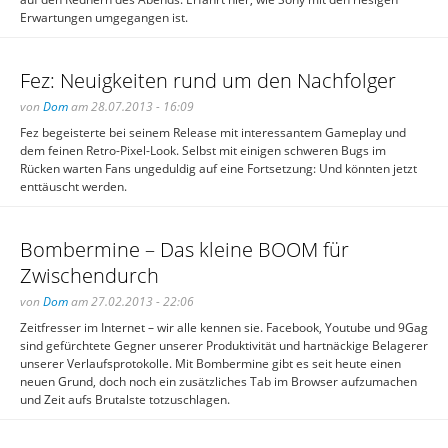
Erwartungen umgegangen ist.
Fez: Neuigkeiten rund um den Nachfolger
von
Dom
am 28.07.2013 - 16:09
Fez begeisterte bei seinem Release mit interessantem Gameplay und
dem feinen Retro-Pixel-Look. Selbst mit einigen schweren Bugs im
Rücken warten Fans ungeduldig auf eine Fortsetzung: Und könnten jetzt
enttäuscht werden.
Bombermine – Das kleine BOOM für
Zwischendurch
von
Dom
am 27.02.2013 - 22:06
Zeitfresser im Internet – wir alle kennen sie. Facebook, Youtube und 9Gag
sind gefürchtete Gegner unserer Produktivität und hartnäckige Belagerer
unserer Verlaufsprotokolle. Mit Bombermine gibt es seit heute einen
neuen Grund, doch noch ein zusätzliches Tab im Browser aufzumachen
und Zeit aufs Brutalste totzuschlagen.