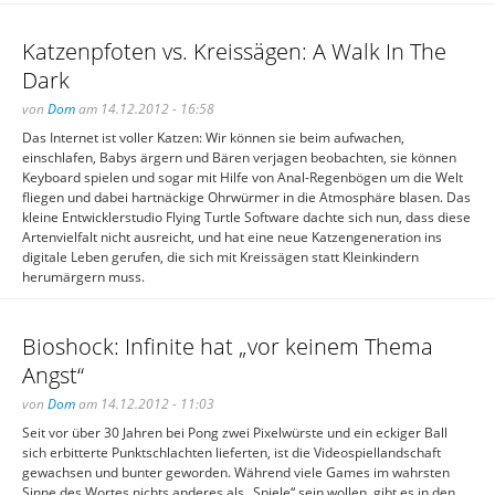
Katzenpfoten vs. Kreissägen: A Walk In The
Dark
von
Dom
am 14.12.2012 - 16:58
Das Internet ist voller Katzen: Wir können sie beim aufwachen,
einschlafen, Babys ärgern und Bären verjagen beobachten, sie können
Keyboard spielen und sogar mit Hilfe von Anal-Regenbögen um die Welt
fliegen und dabei hartnäckige Ohrwürmer in die Atmosphäre blasen. Das
kleine Entwicklerstudio Flying Turtle Software dachte sich nun, dass diese
Artenvielfalt nicht ausreicht, und hat eine neue Katzengeneration ins
digitale Leben gerufen, die sich mit Kreissägen statt Kleinkindern
herumärgern muss.
Bioshock: Infinite hat „vor keinem Thema
Angst“
von
Dom
am 14.12.2012 - 11:03
Seit vor über 30 Jahren bei Pong zwei Pixelwürste und ein eckiger Ball
sich erbitterte Punktschlachten lieferten, ist die Videospiellandschaft
gewachsen und bunter geworden. Während viele Games im wahrsten
Sinne des Wortes nichts anderes als „Spiele“ sein wollen, gibt es in den