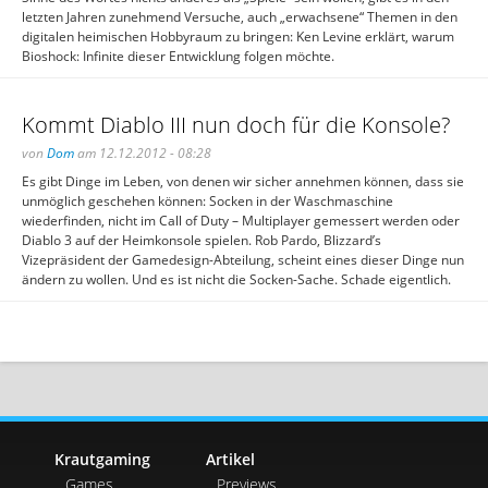
letzten Jahren zunehmend Versuche, auch „erwachsene“ Themen in den
digitalen heimischen Hobbyraum zu bringen: Ken Levine erklärt, warum
Bioshock: Infinite dieser Entwicklung folgen möchte.
Kommt Diablo III nun doch für die Konsole?
von
Dom
am 12.12.2012 - 08:28
Es gibt Dinge im Leben, von denen wir sicher annehmen können, dass sie
unmöglich geschehen können: Socken in der Waschmaschine
wiederfinden, nicht im Call of Duty – Multiplayer gemessert werden oder
Diablo 3 auf der Heimkonsole spielen. Rob Pardo, Blizzard’s
Vizepräsident der Gamedesign-Abteilung, scheint eines dieser Dinge nun
ändern zu wollen. Und es ist nicht die Socken-Sache. Schade eigentlich.
Krautgaming
Artikel
Games
Previews